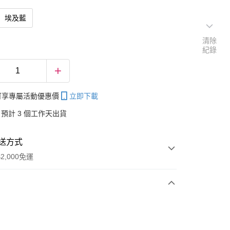
埃及藍
清除
紀錄
帳可享專屬活動優惠價
立即下載
預計 3 個工作天出貨
送方式
2,000免運
次付款
付款