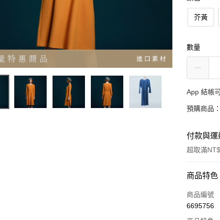
芥黃
數量
App 結
預購商品：
付款與運
超取滿NT$
付款方式
商品特色
信用卡一
商品編號
6695756
超商取貨