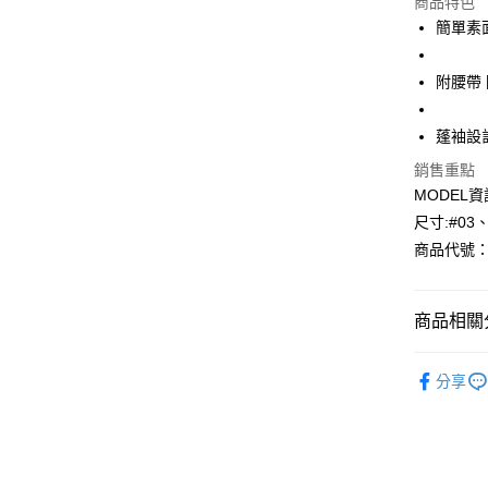
商品特色
LINE Pay
簡單素
Apple Pay
附腰帶
悠遊付
蓬袖設
Google Pa
銷售重點
AFTEE先
MODEL資
相關說明
尺寸:#03
【關於「A
商品代號：1
AFTEE
便利好安
運送方式
１．簡單
２．便利
全家--滿2
商品相關分
３．安心
每筆NT$6
⁕洋裝-one 
【「AFT
分享
付款後全家取
１．於結帳
付」結帳
每筆NT$6
２．訂單
３．收到繳
7-11--滿
／ATM／
每筆NT$6
※ 請注意