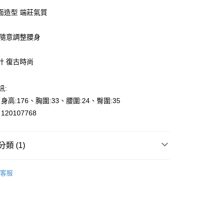
面造型 端莊氣質
 隨意調整腰身
計 復古時尚
y
享後付
訊:
、身高:176、胸圍:33、腰圍:24、臀圍:35
FTEE先享後付」】
20107768
先享後付是「在收到商品之後才付款」的支付方式。 讓您購物簡單
心！
：不需註冊會員、不需綁卡、不需儲值。
：只要手機號碼，簡訊認證，即可結帳。
000元免運
類 (1)
：先確認商品／服務後，再付款。
0，滿NT$2,000(含以上)免運費
piece
EE先享後付」結帳流程】
客服
貨---滿2000元免運
方式選擇「AFTEE先享後付」後，將跳轉至「AFTEE先享後
頁面，進行簡訊認證並確認金額後，即可完成結帳。
0，滿NT$2,000(含以上)免運費
成立數日內，您將收到繳費通知簡訊。
費通知簡訊後14天內，點擊此簡訊中的連結，可透過四大超商
2000元免運
網路銀行／等多元方式進行付款，方視為交易完成。
0，滿NT$2,000(含以上)免運費
：結帳手續完成當下不需立刻繳費，但若您需要取消訂單，請聯