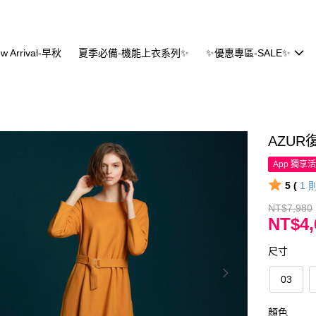
w Arrival-早秋
夏季必備-機能上衣系列✨
✨優惠專區-SALE✨
AZU
App 獨享
5 (
1
NT$7,980
NT$4,
尺寸
03
顏色