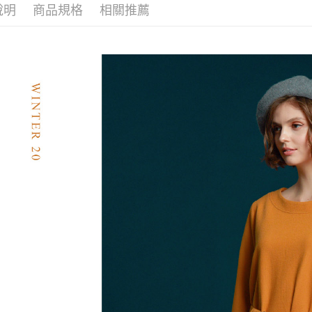
說明
商品規格
相關推薦
絡購買商品
先享後付
付款後7-1
※ 交易是
每筆NT$6
是否繳費成
付客戶支
宅配-滿20
【注意事
每筆NT$1
１．透過由
交易，需
求債權轉
２．關於
https://aft
３．未成
「AFTE
任。
４．使用「
即時審查
結果請求
５．嚴禁
形，恩沛
動。