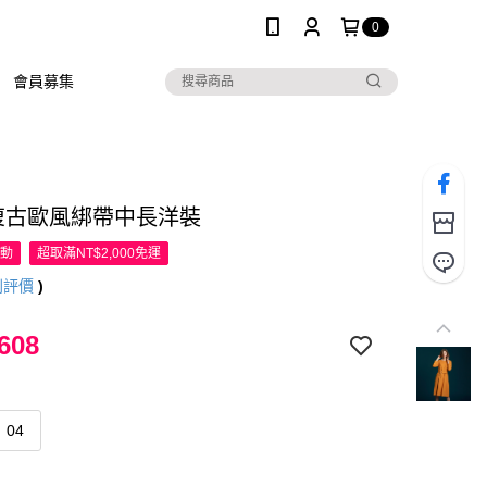
0
會員募集
R復古歐風綁帶中長洋裝
活動
超取滿NT$2,000免運
則評價
)
608
04