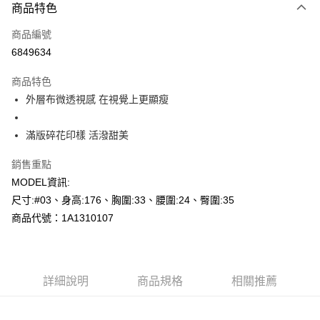
商品特色
信用卡一次付款
商品編號
超商取貨付款
6849634
LINE Pay
商品特色
Apple Pay
外層布微透視感 在視覺上更顯瘦
悠遊付
滿版碎花印樣 活潑甜美
Google Pay
銷售重點
AFTEE先享後付
MODEL資訊:
相關說明
尺寸:#03、身高:176、胸圍:33、腰圍:24、臀圍:35
【關於「AFTEE先享後付」】
商品代號：1A1310107
AFTEE先享後付是「在收到商品之後才付款」的支付方式。 讓您購物簡單
運送方式
便利好安心！
１．簡單：不需註冊會員、不需綁卡、不需儲值。
全家--滿2000元免運
２．便利：只要手機號碼，簡訊認證，即可結帳。
每筆NT$60，滿NT$2,000(含以上)免運費
３．安心：先確認商品／服務後，再付款。
詳細說明
商品規格
相關推薦
付款後全家取貨---滿2000元免運
【「AFTEE先享後付」結帳流程】
１．於結帳方式選擇「AFTEE先享後付」後，將跳轉至「AFTEE先享後付」
每筆NT$60，滿NT$2,000(含以上)免運費