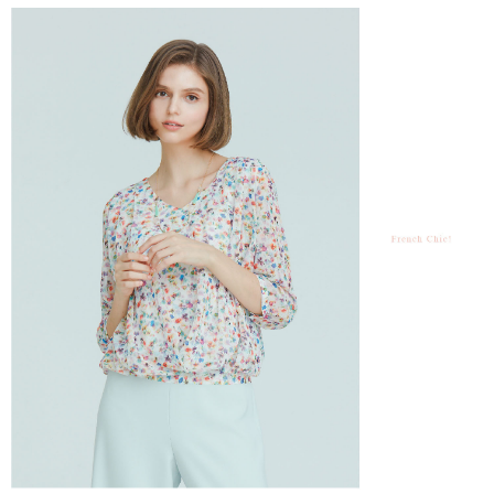
結帳頁面，進行簡訊認證並確認金額後，即可完成結帳。
２．訂單成立數日內，您將收到繳費通知簡訊。
7-11--滿2000元免運
３．收到繳費通知簡訊後14天內，點擊此簡訊中的連結，可透過四大超商／
每筆NT$60，滿NT$2,000(含以上)免運費
ATM／網路銀行／等多元方式進行付款，方視為交易完成。
※ 請注意：結帳手續完成當下不需立刻繳費，但若您需要取消訂單，請聯絡
付款後7-11取貨---滿2000元免運
購買商品的店家。未經商家同意取消之訂單仍視為有效，需透過AFTEE先享
後付繳納相關費用。
每筆NT$60，滿NT$2,000(含以上)免運費
※ 交易是否成功請以「AFTEE先享後付 」之結帳頁面顯示為準，若有關於
是否繳費成功／繳費後需取消欲退款等相關疑問，請聯繫「AFTEE先享後付
宅配-滿2000元免運
客戶支援中心」
https://netprotections.freshdesk.com/support/home
每筆NT$120，滿NT$2,000(含以上)免運費
【注意事項】
１．透過由恩沛科技股份有限公司提供之「AFTEE先享後付」服務完成之交
易，需依本服務之必要範圍內提供個人資料，並將交易相關給付款項請求債
權轉讓予恩沛科技股份有限公司。
２．關於個人資料處理事宜，請瀏覽以下網址：
https://aftee.tw/terms/#terms3
３．未成年的使用者請事先徵得法定代理人或監護人之同意方可使用
「AFTEE先享後付」，若未經同意申辦者引起之損失，本公司不負相關責
任。
４．使用「AFTEE先享後付」時，將依據個別帳號之用戶狀況，依本公司即
時審查核予不同之上限額度；若仍有額度不足之情形，本公司將視審查結果
請求用戶進行身份認證。
５．嚴禁一人註冊多個帳號或使用他人資訊註冊。若發現惡意使用之情形，
恩沛科技股份有限公司將有權停止該用戶之使用額度並採取法律行動。