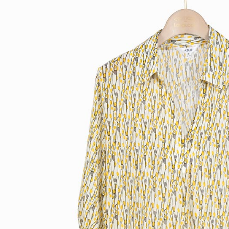
先享後付
付款後7-1
※ 交易是
每筆NT$6
是否繳費成
付客戶支
宅配-滿20
【注意事
每筆NT$1
１．透過由
交易，需
求債權轉
２．關於
https://aft
３．未成
「AFTE
任。
４．使用「
即時審查
結果請求
５．嚴禁
形，恩沛
動。