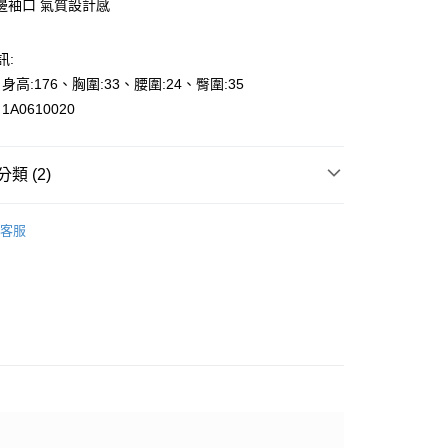
邊袖口 氣質設計感
訊:
、身高:176、胸圍:33、腰圍:24、臀圍:35
A0610020
y
享後付
類 (2)
FTEE先享後付」】
先享後付是「在收到商品之後才付款」的支付方式。 讓您購物簡單
s
上衣-Blouse
心！
客服
：不需註冊會員、不需綁卡、不需儲值。
👉都會女性｜時尚OL系列
：只要手機號碼，簡訊認證，即可結帳。
000元免運
：先確認商品／服務後，再付款。
0，滿NT$2,000(含以上)免運費
EE先享後付」結帳流程】
貨---滿2000元免運
方式選擇「AFTEE先享後付」後，將跳轉至「AFTEE先享後
頁面，進行簡訊認證並確認金額後，即可完成結帳。
0，滿NT$2,000(含以上)免運費
成立數日內，您將收到繳費通知簡訊。
費通知簡訊後14天內，點擊此簡訊中的連結，可透過四大超商
2000元免運
網路銀行／等多元方式進行付款，方視為交易完成。
0，滿NT$2,000(含以上)免運費
：結帳手續完成當下不需立刻繳費，但若您需要取消訂單，請聯
的店家。未經商家同意取消之訂單仍視為有效，需透過AFTEE