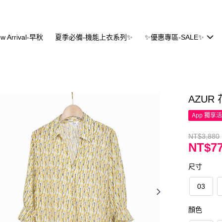
w Arrival-早秋
夏季必備-機能上衣系列✨
✨優惠專區-SALE✨
AZU
App 獨享
NT$3,880
NT$77
尺寸
03
顏色