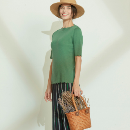
結帳頁面，進行簡訊認證並確認金額後，即可完成結帳。
２．訂單成立數日內，您將收到繳費通知簡訊。
7-11--滿2000元免運
３．收到繳費通知簡訊後14天內，點擊此簡訊中的連結，可透過四大超商／
每筆NT$60，滿NT$2,000(含以上)免運費
ATM／網路銀行／等多元方式進行付款，方視為交易完成。
※ 請注意：結帳手續完成當下不需立刻繳費，但若您需要取消訂單，請聯絡
付款後7-11取貨---滿2000元免運
購買商品的店家。未經商家同意取消之訂單仍視為有效，需透過AFTEE先享
後付繳納相關費用。
每筆NT$60，滿NT$2,000(含以上)免運費
※ 交易是否成功請以「AFTEE先享後付 」之結帳頁面顯示為準，若有關於
是否繳費成功／繳費後需取消欲退款等相關疑問，請聯繫「AFTEE先享後付
宅配-滿2000元免運
客戶支援中心」
https://netprotections.freshdesk.com/support/home
每筆NT$120，滿NT$2,000(含以上)免運費
【注意事項】
１．透過由恩沛科技股份有限公司提供之「AFTEE先享後付」服務完成之交
易，需依本服務之必要範圍內提供個人資料，並將交易相關給付款項請求債
權轉讓予恩沛科技股份有限公司。
２．關於個人資料處理事宜，請瀏覽以下網址：
https://aftee.tw/terms/#terms3
３．未成年的使用者請事先徵得法定代理人或監護人之同意方可使用
「AFTEE先享後付」，若未經同意申辦者引起之損失，本公司不負相關責
任。
４．使用「AFTEE先享後付」時，將依據個別帳號之用戶狀況，依本公司即
時審查核予不同之上限額度；若仍有額度不足之情形，本公司將視審查結果
請求用戶進行身份認證。
５．嚴禁一人註冊多個帳號或使用他人資訊註冊。若發現惡意使用之情形，
恩沛科技股份有限公司將有權停止該用戶之使用額度並採取法律行動。