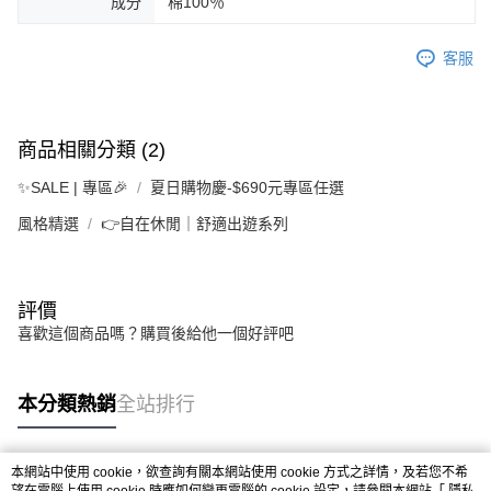
成分
棉100％
客服
商品相關分類 (2)
✨SALE | 專區🎉
夏日購物慶-$690元專區任選
風格精選
👉自在休閒｜舒適出遊系列
評價
喜歡這個商品嗎？購買後給他一個好評吧
本分類熱銷
全站排行
本網站中使用 cookie，欲查詢有關本網站使用 cookie 方式之詳情，及若您不希
熱門標籤