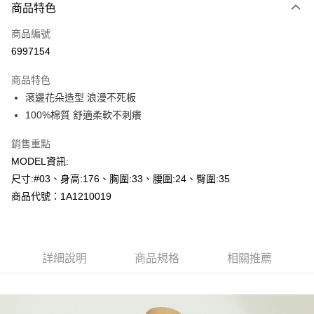
商品特色
信用卡一次付款
商品編號
超商取貨付款
6997154
LINE Pay
商品特色
Apple Pay
滾邊花朵造型 浪漫不死板
100%棉質 舒適柔軟不刺癢
悠遊付
銷售重點
Google Pay
MODEL資訊:
AFTEE先享後付
尺寸:#03、身高:176、胸圍:33、腰圍:24、臀圍:35
相關說明
商品代號：1A1210019
【關於「AFTEE先享後付」】
AFTEE先享後付是「在收到商品之後才付款」的支付方式。 讓您購物簡單
運送方式
便利好安心！
１．簡單：不需註冊會員、不需綁卡、不需儲值。
全家--滿2000元免運
２．便利：只要手機號碼，簡訊認證，即可結帳。
詳細說明
商品規格
相關推薦
每筆NT$60，滿NT$2,000(含以上)免運費
３．安心：先確認商品／服務後，再付款。
付款後全家取貨---滿2000元免運
【「AFTEE先享後付」結帳流程】
１．於結帳方式選擇「AFTEE先享後付」後，將跳轉至「AFTEE先享後付」
每筆NT$60，滿NT$2,000(含以上)免運費