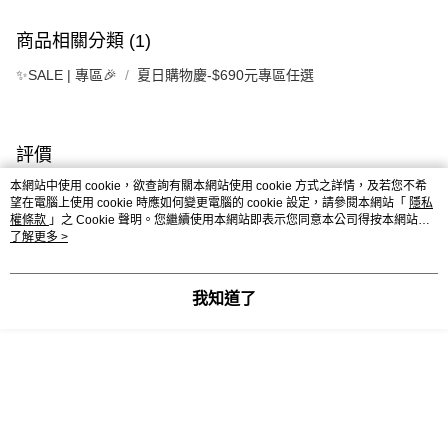
結帳頁面，進行簡訊認證並確認金額後，即可完成結帳。
２．訂單成立數日內，您將收到繳費通知簡訊。
7-11--滿2000元免運
商品相關分類 (1)
３．收到繳費通知簡訊後14天內，點擊此簡訊中的連結，可透過四大超商／
每筆NT$60，滿NT$2,000(含以上)免運費
ATM／網路銀行／等多元方式進行付款，方視為交易完成。
✨SALE | 專區🎉
夏日購物慶-$690元專區任選
※ 請注意：結帳手續完成當下不需立刻繳費，但若您需要取消訂單，請聯絡
付款後7-11取貨---滿2000元免運
購買商品的店家。未經商家同意取消之訂單仍視為有效，需透過AFTEE先享
後付繳納相關費用。
每筆NT$60，滿NT$2,000(含以上)免運費
※ 交易是否成功請以「AFTEE先享後付 」之結帳頁面顯示為準，若有關於
是否繳費成功／繳費後需取消欲退款等相關疑問，請聯繫「AFTEE先享後付
評價
宅配-滿2000元免運
客戶支援中心」
https://netprotections.freshdesk.com/support/home
喜歡這個商品嗎？購買後給他一個好評吧
本網站中使用 cookie，欲查詢有關本網站使用 cookie 方式之詳情，及若您不希
每筆NT$120，滿NT$2,000(含以上)免運費
望在電腦上使用 cookie 時應如何變更電腦的 cookie 設定，請參閱本網站「
隱私
【注意事項】
權條款
」之 Cookie 聲明。您繼續使用本網站即表示您同意本公司得按本網站使
１．透過由恩沛科技股份有限公司提供之「AFTEE先享後付」服務完成之交
本分類熱銷
全站排行
用條款之 Cookie 聲明使用 cookie。
了解更多 >
易，需依本服務之必要範圍內提供個人資料，並將交易相關給付款項請求債
權轉讓予恩沛科技股份有限公司。
２．關於個人資料處理事宜，請瀏覽以下網址：
https://aftee.tw/terms/#terms3
我知道了
３．未成年的使用者請事先徵得法定代理人或監護人之同意方可使用
熱門標籤
「AFTEE先享後付」，若未經同意申辦者引起之損失，本公司不負相關責
任。
４．使用「AFTEE先享後付」時，將依據個別帳號之用戶狀況，依本公司即
時審查核予不同之上限額度；若仍有額度不足之情形，本公司將視審查結果
請求用戶進行身份認證。
５．嚴禁一人註冊多個帳號或使用他人資訊註冊。若發現惡意使用之情形，
恩沛科技股份有限公司將有權停止該用戶之使用額度並採取法律行動。