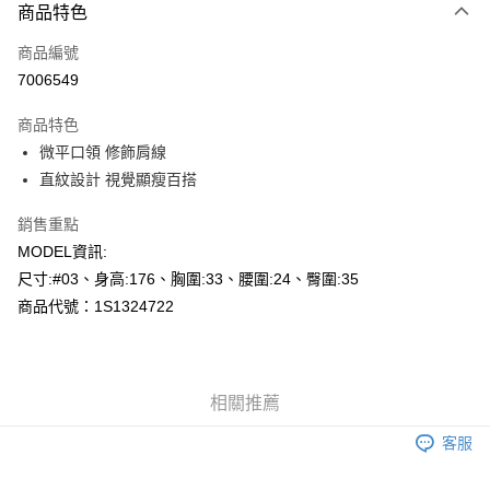
商品特色
信用卡一次付款
商品編號
超商取貨付款
7006549
LINE Pay
商品特色
Apple Pay
微平口領 修飾肩線
直紋設計 視覺顯瘦百搭
悠遊付
銷售重點
Google Pay
MODEL資訊:
AFTEE先享後付
尺寸:#03、身高:176、胸圍:33、腰圍:24、臀圍:35
相關說明
商品代號：1S1324722
【關於「AFTEE先享後付」】
AFTEE先享後付是「在收到商品之後才付款」的支付方式。 讓您購物簡單
運送方式
便利好安心！
１．簡單：不需註冊會員、不需綁卡、不需儲值。
全家--滿2000元免運
２．便利：只要手機號碼，簡訊認證，即可結帳。
相關推薦
每筆NT$60，滿NT$2,000(含以上)免運費
３．安心：先確認商品／服務後，再付款。
客服
付款後全家取貨---滿2000元免運
【「AFTEE先享後付」結帳流程】
１．於結帳方式選擇「AFTEE先享後付」後，將跳轉至「AFTEE先享後付」
每筆NT$60，滿NT$2,000(含以上)免運費