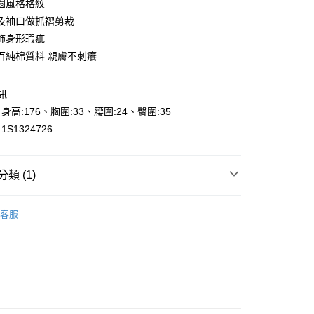
園風格格紋
及袖口做抓褶剪裁
飾身形瑕疵
百純棉質料 親膚不刺癢
y
訊:
享後付
、身高:176、胸圍:33、腰圍:24、臀圍:35
S1324726
FTEE先享後付」】
先享後付是「在收到商品之後才付款」的支付方式。 讓您購物簡單
心！
：不需註冊會員、不需綁卡、不需儲值。
類 (1)
：只要手機號碼，簡訊認證，即可結帳。
000元免運
：先確認商品／服務後，再付款。
專區🎉
夏日購物慶-$690元專區任選
0，滿NT$2,000(含以上)免運費
客服
EE先享後付」結帳流程】
貨---滿2000元免運
方式選擇「AFTEE先享後付」後，將跳轉至「AFTEE先享後
頁面，進行簡訊認證並確認金額後，即可完成結帳。
0，滿NT$2,000(含以上)免運費
成立數日內，您將收到繳費通知簡訊。
費通知簡訊後14天內，點擊此簡訊中的連結，可透過四大超商
2000元免運
網路銀行／等多元方式進行付款，方視為交易完成。
0，滿NT$2,000(含以上)免運費
：結帳手續完成當下不需立刻繳費，但若您需要取消訂單，請聯
的店家。未經商家同意取消之訂單仍視為有效，需透過AFTEE