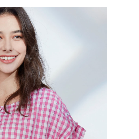
繳納相關費用。
1取貨---滿2000元免運
否成功請以「AFTEE先享後付 」之結帳頁面顯示為準，若有關於
0，滿NT$2,000(含以上)免運費
功／繳費後需取消欲退款等相關疑問，請聯繫「AFTEE先享後
援中心」
https://netprotections.freshdesk.com/support/home
00元免運
項】
20，滿NT$2,000(含以上)免運費
恩沛科技股份有限公司提供之「AFTEE先享後付」服務完成之
依本服務之必要範圍內提供個人資料，並將交易相關給付款項請
讓予恩沛科技股份有限公司。
個人資料處理事宜，請瀏覽以下網址：
ee.tw/terms/#terms3
年的使用者請事先徵得法定代理人或監護人之同意方可使用
E先享後付」，若未經同意申辦者引起之損失，本公司不負相關責
AFTEE先享後付」時，將依據個別帳號之用戶狀況，依本公司
核予不同之上限額度；若仍有額度不足之情形，本公司將視審查
用戶進行身份認證。
一人註冊多個帳號或使用他人資訊註冊。若發現惡意使用之情
科技股份有限公司將有權停止該用戶之使用額度並採取法律行