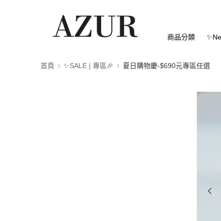
商品分類
✨Ne
首頁
✨SALE | 專區🎉
夏日購物慶-$690元專區任選