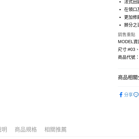
法式田
在領口
Apple Pay
更加修
悠遊付
掰分之
Google Pa
銷售重點
MODEL資
AFTEE先
尺寸:#03
相關說明
商品代號：1
【關於「A
AFTEE
便利好安
運送方式
１．簡單
商品相關分
２．便利
全家--滿2
３．安心
✨SALE | 
每筆NT$6
分享
【「AFT
付款後全家取
１．於結帳
付」結帳
每筆NT$6
２．訂單
３．收到繳
7-11--滿
／ATM／
說明
商品規格
相關推薦
每筆NT$6
※ 請注意
絡購買商品