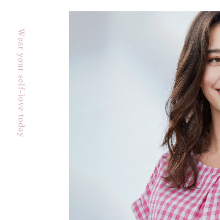
先享後付
付款後7-1
※ 交易是
每筆NT$6
是否繳費成
付客戶支
宅配-滿20
【注意事
每筆NT$1
１．透過由
交易，需
求債權轉
２．關於
https://aft
３．未成
「AFTE
任。
４．使用「
即時審查
結果請求
５．嚴禁
形，恩沛
動。