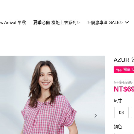
w Arrival-早秋
夏季必備-機能上衣系列✨
✨優惠專區-SALE✨
AZU
App 獨享
NT$4,280
NT$69
尺寸
03
顏色