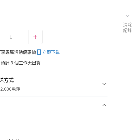
清除
紀錄
帳可享專屬活動優惠價
立即下載
預計 3 個工作天出貨
送方式
2,000免運
次付款
付款