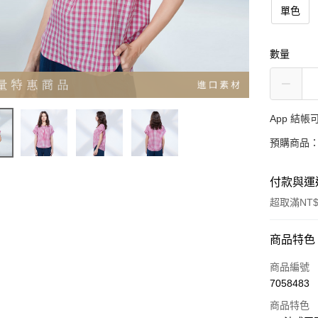
單色
數量
App 結
預購商品：
付款與運
超取滿NT$
付款方式
商品特色
信用卡一
商品編號
7058483
超商取貨
商品特色
LINE Pay