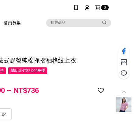
0
會員募集
R 法式野餐純棉抓摺袖格紋上衣
活動
超取滿NT$2,000免運
0 ~ NT$736
04