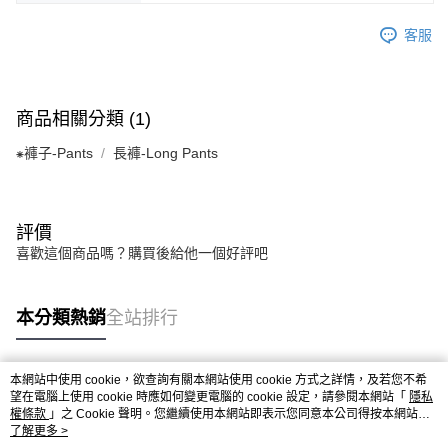
客服
商品相關分類 (1)
⁕褲子-Pants
長褲-Long Pants
評價
喜歡這個商品嗎？購買後給他一個好評吧
本分類熱銷
全站排行
本網站中使用 cookie，欲查詢有關本網站使用 cookie 方式之詳情，及若您不希
熱門標籤
望在電腦上使用 cookie 時應如何變更電腦的 cookie 設定，請參閱本網站「
隱私
權條款
」之 Cookie 聲明。您繼續使用本網站即表示您同意本公司得按本網站使
用條款之 Cookie 聲明使用 cookie。
了解更多 >