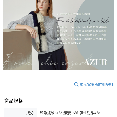
顯示電腦版詳細說明
商品規格
成分
聚酯纖維81％ 縲縈15％ 彈性纖維4％