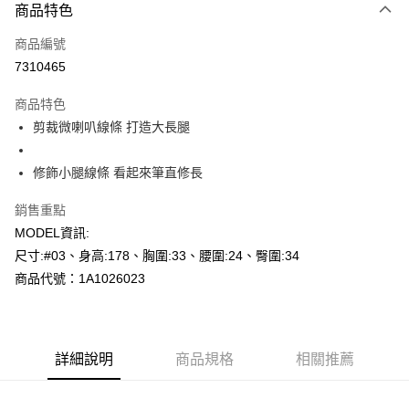
商品特色
信用卡一次付款
商品編號
超商取貨付款
7310465
LINE Pay
商品特色
Apple Pay
剪裁微喇叭線條 打造大長腿
悠遊付
修飾小腿線條 看起來筆直修長
Google Pay
銷售重點
AFTEE先享後付
MODEL資訊:
相關說明
尺寸:#03、身高:178、胸圍:33、腰圍:24、臀圍:34
【關於「AFTEE先享後付」】
商品代號：1A1026023
AFTEE先享後付是「在收到商品之後才付款」的支付方式。 讓您購物簡單
運送方式
便利好安心！
１．簡單：不需註冊會員、不需綁卡、不需儲值。
全家--滿2000元免運
２．便利：只要手機號碼，簡訊認證，即可結帳。
每筆NT$60，滿NT$2,000(含以上)免運費
３．安心：先確認商品／服務後，再付款。
詳細說明
商品規格
相關推薦
付款後全家取貨---滿2000元免運
【「AFTEE先享後付」結帳流程】
１．於結帳方式選擇「AFTEE先享後付」後，將跳轉至「AFTEE先享後付」
每筆NT$60，滿NT$2,000(含以上)免運費