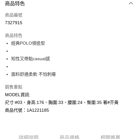
商品特色
信用卡一次付款
商品編號
超商取貨付款
7327915
LINE Pay
商品特色
Apple Pay
經典POLO領造型
悠遊付
知性又帶點casual感
Google Pay
面料舒適柔軟 不怕刺癢
AFTEE先享後付
相關說明
銷售重點
【關於「AFTEE先享後付」】
MODEL資訊:
AFTEE先享後付是「在收到商品之後才付款」的支付方式。 讓您購物簡單
運送方式
便利好安心！
尺寸:#03、身高:176、胸圍:33、腰圍:24、臀圍:35 著#芥黃
１．簡單：不需註冊會員、不需綁卡、不需儲值。
全家--滿2000元免運
商品代號：1A1221185
２．便利：只要手機號碼，簡訊認證，即可結帳。
每筆NT$60，滿NT$2,000(含以上)免運費
３．安心：先確認商品／服務後，再付款。
付款後全家取貨---滿2000元免運
【「AFTEE先享後付」結帳流程】
１．於結帳方式選擇「AFTEE先享後付」後，將跳轉至「AFTEE先享後付」
每筆NT$60，滿NT$2,000(含以上)免運費
詳細說明
商品規格
相關推薦