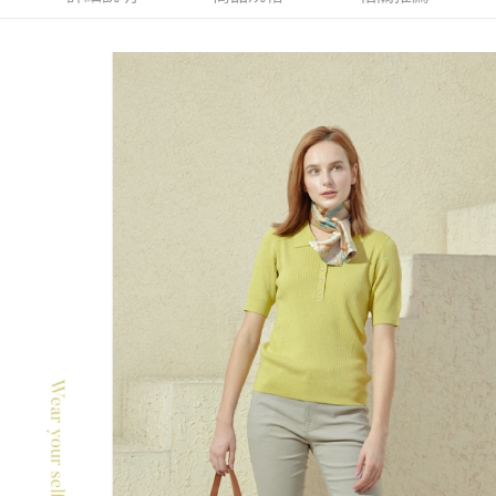
結帳頁面，進行簡訊認證並確認金額後，即可完成結帳。
２．訂單成立數日內，您將收到繳費通知簡訊。
7-11--滿2000元免運
３．收到繳費通知簡訊後14天內，點擊此簡訊中的連結，可透過四大超商／
每筆NT$60，滿NT$2,000(含以上)免運費
ATM／網路銀行／等多元方式進行付款，方視為交易完成。
※ 請注意：結帳手續完成當下不需立刻繳費，但若您需要取消訂單，請聯絡
付款後7-11取貨---滿2000元免運
購買商品的店家。未經商家同意取消之訂單仍視為有效，需透過AFTEE先享
後付繳納相關費用。
每筆NT$60，滿NT$2,000(含以上)免運費
※ 交易是否成功請以「AFTEE先享後付 」之結帳頁面顯示為準，若有關於
是否繳費成功／繳費後需取消欲退款等相關疑問，請聯繫「AFTEE先享後付
宅配-滿2000元免運
客戶支援中心」
https://netprotections.freshdesk.com/support/home
每筆NT$120，滿NT$2,000(含以上)免運費
【注意事項】
１．透過由恩沛科技股份有限公司提供之「AFTEE先享後付」服務完成之交
易，需依本服務之必要範圍內提供個人資料，並將交易相關給付款項請求債
權轉讓予恩沛科技股份有限公司。
２．關於個人資料處理事宜，請瀏覽以下網址：
https://aftee.tw/terms/#terms3
３．未成年的使用者請事先徵得法定代理人或監護人之同意方可使用
「AFTEE先享後付」，若未經同意申辦者引起之損失，本公司不負相關責
任。
４．使用「AFTEE先享後付」時，將依據個別帳號之用戶狀況，依本公司即
時審查核予不同之上限額度；若仍有額度不足之情形，本公司將視審查結果
請求用戶進行身份認證。
５．嚴禁一人註冊多個帳號或使用他人資訊註冊。若發現惡意使用之情形，
恩沛科技股份有限公司將有權停止該用戶之使用額度並採取法律行動。