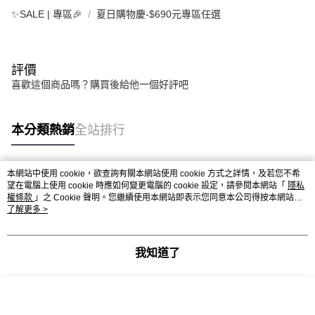
✨SALE | 專區🎉
夏日購物慶-$690元專區任選
評價
喜歡這個商品嗎？購買後給他一個好評吧
本分類熱銷
全站排行
本網站中使用 cookie，欲查詢有關本網站使用 cookie 方式之詳情，及若您不希
熱門標籤
望在電腦上使用 cookie 時應如何變更電腦的 cookie 設定，請參閱本網站「
隱私
權條款
」之 Cookie 聲明。您繼續使用本網站即表示您同意本公司得按本網站使
用條款之 Cookie 聲明使用 cookie。
了解更多 >
我知道了