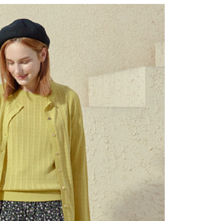
繳納相關費用。
1取貨---滿2000元免運
否成功請以「AFTEE先享後付 」之結帳頁面顯示為準，若有關於
0，滿NT$2,000(含以上)免運費
功／繳費後需取消欲退款等相關疑問，請聯繫「AFTEE先享後
援中心」
https://netprotections.freshdesk.com/support/home
00元免運
項】
20，滿NT$2,000(含以上)免運費
恩沛科技股份有限公司提供之「AFTEE先享後付」服務完成之
依本服務之必要範圍內提供個人資料，並將交易相關給付款項請
讓予恩沛科技股份有限公司。
個人資料處理事宜，請瀏覽以下網址：
ee.tw/terms/#terms3
年的使用者請事先徵得法定代理人或監護人之同意方可使用
E先享後付」，若未經同意申辦者引起之損失，本公司不負相關責
AFTEE先享後付」時，將依據個別帳號之用戶狀況，依本公司
核予不同之上限額度；若仍有額度不足之情形，本公司將視審查
用戶進行身份認證。
一人註冊多個帳號或使用他人資訊註冊。若發現惡意使用之情
科技股份有限公司將有權停止該用戶之使用額度並採取法律行