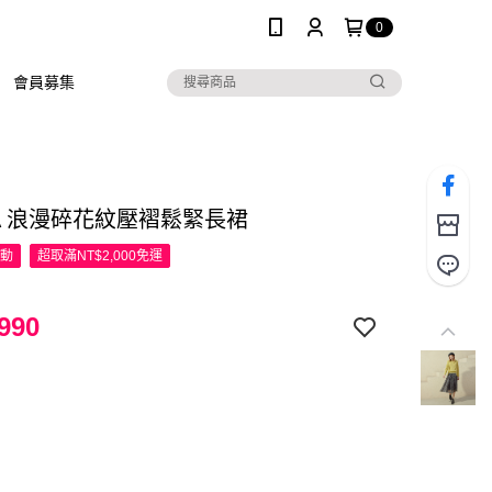
0
會員募集
SA 浪漫碎花紋壓褶鬆緊長裙
活動
超取滿NT$2,000免運
990