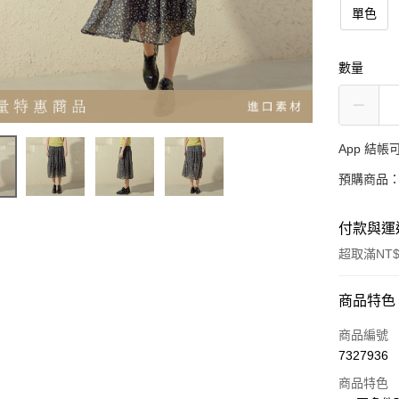
單色
數量
App 結
預購商品：
付款與運
超取滿NT$
付款方式
商品特色
信用卡一
商品編號
7327936
超商取貨
商品特色
LINE Pay