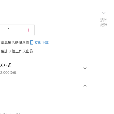
清除
紀錄
帳可享專屬活動優惠價
立即下載
預計 3 個工作天出貨
送方式
2,000免運
次付款
付款