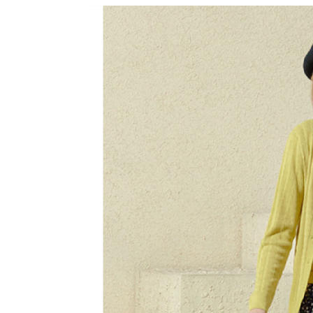
先享後付
付款後7-1
※ 交易是
每筆NT$6
是否繳費成
付客戶支
宅配-滿20
【注意事
每筆NT$1
１．透過由
交易，需
求債權轉
２．關於
https://aft
３．未成
「AFTE
任。
４．使用「
即時審查
結果請求
５．嚴禁
形，恩沛
動。