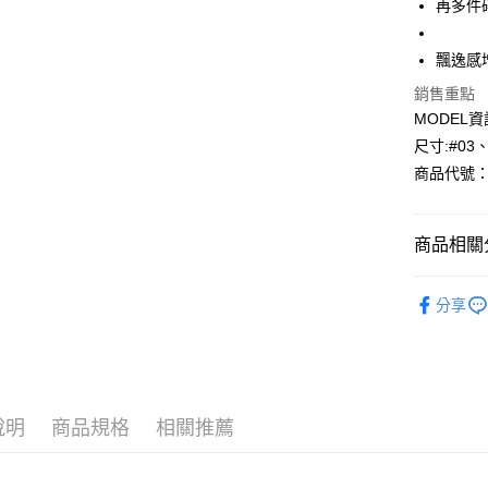
再多件
Apple Pay
飄逸感
悠遊付
銷售重點
MODEL資
Google Pa
尺寸:#03
AFTEE先
商品代號：1
相關說明
【關於「A
AFTEE
商品相關分
便利好安
運送方式
１．簡單
⁕裙子- Skir
２．便利
全家--滿2
分享
３．安心
每筆NT$6
【「AFT
付款後全家取
１．於結帳
付」結帳
每筆NT$6
２．訂單
３．收到繳
說明
商品規格
相關推薦
7-11--滿
／ATM／
每筆NT$6
※ 請注意
絡購買商品