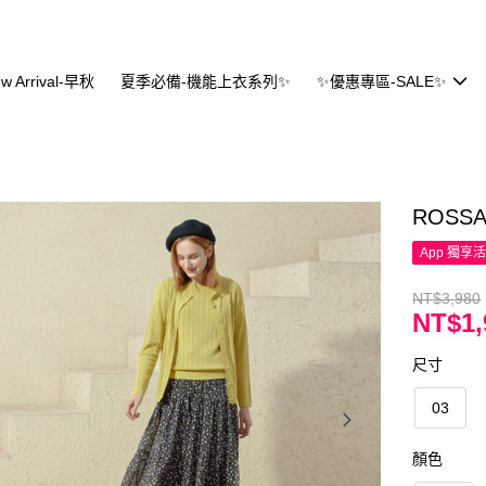
w Arrival-早秋
夏季必備-機能上衣系列✨
✨優惠專區-SALE✨
ROS
App 獨享
NT$3,980
NT$1,
尺寸
03
顏色