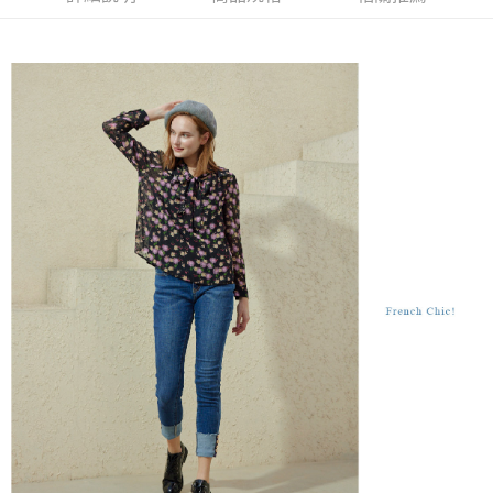
結帳頁面，進行簡訊認證並確認金額後，即可完成結帳。
２．訂單成立數日內，您將收到繳費通知簡訊。
7-11--滿2000元免運
３．收到繳費通知簡訊後14天內，點擊此簡訊中的連結，可透過四大超商／
每筆NT$60，滿NT$2,000(含以上)免運費
ATM／網路銀行／等多元方式進行付款，方視為交易完成。
※ 請注意：結帳手續完成當下不需立刻繳費，但若您需要取消訂單，請聯絡
付款後7-11取貨---滿2000元免運
購買商品的店家。未經商家同意取消之訂單仍視為有效，需透過AFTEE先享
後付繳納相關費用。
每筆NT$60，滿NT$2,000(含以上)免運費
※ 交易是否成功請以「AFTEE先享後付 」之結帳頁面顯示為準，若有關於
是否繳費成功／繳費後需取消欲退款等相關疑問，請聯繫「AFTEE先享後付
宅配-滿2000元免運
客戶支援中心」
https://netprotections.freshdesk.com/support/home
每筆NT$120，滿NT$2,000(含以上)免運費
【注意事項】
１．透過由恩沛科技股份有限公司提供之「AFTEE先享後付」服務完成之交
易，需依本服務之必要範圍內提供個人資料，並將交易相關給付款項請求債
權轉讓予恩沛科技股份有限公司。
２．關於個人資料處理事宜，請瀏覽以下網址：
https://aftee.tw/terms/#terms3
３．未成年的使用者請事先徵得法定代理人或監護人之同意方可使用
「AFTEE先享後付」，若未經同意申辦者引起之損失，本公司不負相關責
任。
４．使用「AFTEE先享後付」時，將依據個別帳號之用戶狀況，依本公司即
時審查核予不同之上限額度；若仍有額度不足之情形，本公司將視審查結果
請求用戶進行身份認證。
５．嚴禁一人註冊多個帳號或使用他人資訊註冊。若發現惡意使用之情形，
恩沛科技股份有限公司將有權停止該用戶之使用額度並採取法律行動。