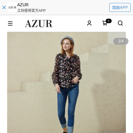
AZUR
開啟APP
立刻使用官方APP
0
1
/
4