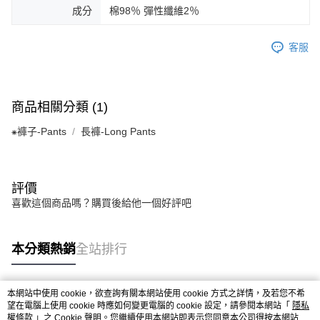
成分
棉98％ 彈性纖維2％
客服
商品相關分類 (1)
⁕褲子-Pants
長褲-Long Pants
評價
喜歡這個商品嗎？購買後給他一個好評吧
本分類熱銷
全站排行
本網站中使用 cookie，欲查詢有關本網站使用 cookie 方式之詳情，及若您不希
熱門標籤
望在電腦上使用 cookie 時應如何變更電腦的 cookie 設定，請參閱本網站「
隱私
權條款
」之 Cookie 聲明。您繼續使用本網站即表示您同意本公司得按本網站使