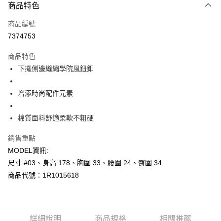
商品特色
信用卡一次付款
商品編號
超商取貨付款
7374753
LINE Pay
商品特色
Apple Pay
下擺側邊縫繡學院風鈕釦
悠遊付
增添時尚配件元素
Google Pay
棉質面料舒適柔軟不粗硬
AFTEE先享後付
相關說明
銷售重點
【關於「AFTEE先享後付」】
MODEL資訊:
AFTEE先享後付是「在收到商品之後才付款」的支付方式。 讓您購物簡單
運送方式
便利好安心！
尺寸:#03、身高:178、胸圍:33、腰圍:24、臀圍:34
１．簡單：不需註冊會員、不需綁卡、不需儲值。
全家--滿2000元免運
商品代號：1R1015618
２．便利：只要手機號碼，簡訊認證，即可結帳。
每筆NT$60，滿NT$2,000(含以上)免運費
３．安心：先確認商品／服務後，再付款。
付款後全家取貨---滿2000元免運
【「AFTEE先享後付」結帳流程】
１．於結帳方式選擇「AFTEE先享後付」後，將跳轉至「AFTEE先享後付」
每筆NT$60，滿NT$2,000(含以上)免運費
詳細說明
商品規格
相關推薦