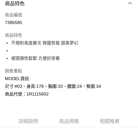
商品特色
信用卡一次付款
商品編號
超商取貨付款
7386585
LINE Pay
商品特色
Apple Pay
不規則長度層次 微蓬剪裁 甜美夢幻
悠遊付
裙頭彈性鬆緊 方便好穿著
Google Pay
銷售重點
AFTEE先享後付
MODEL資訊:
相關說明
尺寸:#03、身高:178、胸圍:33、腰圍:24、臀圍:34
【關於「AFTEE先享後付」】
商品代號：1R1115602
AFTEE先享後付是「在收到商品之後才付款」的支付方式。 讓您購物簡單
運送方式
便利好安心！
１．簡單：不需註冊會員、不需綁卡、不需儲值。
全家--滿2000元免運
２．便利：只要手機號碼，簡訊認證，即可結帳。
每筆NT$60，滿NT$2,000(含以上)免運費
３．安心：先確認商品／服務後，再付款。
詳細說明
商品規格
相關推薦
付款後全家取貨---滿2000元免運
【「AFTEE先享後付」結帳流程】
１．於結帳方式選擇「AFTEE先享後付」後，將跳轉至「AFTEE先享後付」
每筆NT$60，滿NT$2,000(含以上)免運費