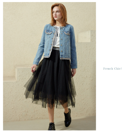
結帳頁面，進行簡訊認證並確認金額後，即可完成結帳。
２．訂單成立數日內，您將收到繳費通知簡訊。
7-11--滿2000元免運
３．收到繳費通知簡訊後14天內，點擊此簡訊中的連結，可透過四大超商／
每筆NT$60，滿NT$2,000(含以上)免運費
ATM／網路銀行／等多元方式進行付款，方視為交易完成。
※ 請注意：結帳手續完成當下不需立刻繳費，但若您需要取消訂單，請聯絡
付款後7-11取貨---滿2000元免運
購買商品的店家。未經商家同意取消之訂單仍視為有效，需透過AFTEE先享
後付繳納相關費用。
每筆NT$60，滿NT$2,000(含以上)免運費
※ 交易是否成功請以「AFTEE先享後付 」之結帳頁面顯示為準，若有關於
是否繳費成功／繳費後需取消欲退款等相關疑問，請聯繫「AFTEE先享後付
宅配-滿2000元免運
客戶支援中心」
https://netprotections.freshdesk.com/support/home
每筆NT$120，滿NT$2,000(含以上)免運費
【注意事項】
１．透過由恩沛科技股份有限公司提供之「AFTEE先享後付」服務完成之交
易，需依本服務之必要範圍內提供個人資料，並將交易相關給付款項請求債
權轉讓予恩沛科技股份有限公司。
２．關於個人資料處理事宜，請瀏覽以下網址：
https://aftee.tw/terms/#terms3
３．未成年的使用者請事先徵得法定代理人或監護人之同意方可使用
「AFTEE先享後付」，若未經同意申辦者引起之損失，本公司不負相關責
任。
４．使用「AFTEE先享後付」時，將依據個別帳號之用戶狀況，依本公司即
時審查核予不同之上限額度；若仍有額度不足之情形，本公司將視審查結果
請求用戶進行身份認證。
５．嚴禁一人註冊多個帳號或使用他人資訊註冊。若發現惡意使用之情形，
恩沛科技股份有限公司將有權停止該用戶之使用額度並採取法律行動。