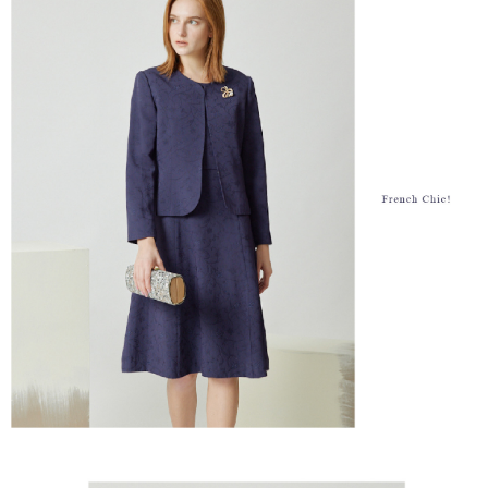
結帳頁面，進行簡訊認證並確認金額後，即可完成結帳。
２．訂單成立數日內，您將收到繳費通知簡訊。
7-11--滿2000元免運
３．收到繳費通知簡訊後14天內，點擊此簡訊中的連結，可透過四大超商／
每筆NT$60，滿NT$2,000(含以上)免運費
ATM／網路銀行／等多元方式進行付款，方視為交易完成。
※ 請注意：結帳手續完成當下不需立刻繳費，但若您需要取消訂單，請聯絡
付款後7-11取貨---滿2000元免運
購買商品的店家。未經商家同意取消之訂單仍視為有效，需透過AFTEE先享
後付繳納相關費用。
每筆NT$60，滿NT$2,000(含以上)免運費
※ 交易是否成功請以「AFTEE先享後付 」之結帳頁面顯示為準，若有關於
是否繳費成功／繳費後需取消欲退款等相關疑問，請聯繫「AFTEE先享後付
宅配-滿2000元免運
客戶支援中心」
https://netprotections.freshdesk.com/support/home
每筆NT$120，滿NT$2,000(含以上)免運費
【注意事項】
１．透過由恩沛科技股份有限公司提供之「AFTEE先享後付」服務完成之交
易，需依本服務之必要範圍內提供個人資料，並將交易相關給付款項請求債
權轉讓予恩沛科技股份有限公司。
２．關於個人資料處理事宜，請瀏覽以下網址：
https://aftee.tw/terms/#terms3
３．未成年的使用者請事先徵得法定代理人或監護人之同意方可使用
「AFTEE先享後付」，若未經同意申辦者引起之損失，本公司不負相關責
任。
４．使用「AFTEE先享後付」時，將依據個別帳號之用戶狀況，依本公司即
時審查核予不同之上限額度；若仍有額度不足之情形，本公司將視審查結果
請求用戶進行身份認證。
５．嚴禁一人註冊多個帳號或使用他人資訊註冊。若發現惡意使用之情形，
恩沛科技股份有限公司將有權停止該用戶之使用額度並採取法律行動。