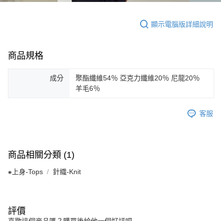
顯示電腦版詳細說明
商品規格
成分
聚酯纖維54％ 亞克力纖維20％ 尼龍20％
羊毛6％
客服
商品相關分類 (1)
⁕上身-Tops
針織-Knit
評價