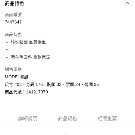
商品特色
信用卡一次付款
商品編號
超商取貨付款
7447647
LINE Pay
商品特色
Apple Pay
珍珠點綴 氣質穩重
悠遊付
韓羊毛面料 柔軟保暖
Google Pay
銷售重點
AFTEE先享後付
MODEL資訊:
相關說明
尺寸:#03、身高:176、胸圍:33、腰圍:24、臀圍:35
【關於「AFTEE先享後付」】
商品代號：1A1217079
AFTEE先享後付是「在收到商品之後才付款」的支付方式。 讓您購物簡單
運送方式
便利好安心！
１．簡單：不需註冊會員、不需綁卡、不需儲值。
全家--滿2000元免運
２．便利：只要手機號碼，簡訊認證，即可結帳。
每筆NT$60，滿NT$2,000(含以上)免運費
３．安心：先確認商品／服務後，再付款。
詳細說明
商品規格
相關推薦
付款後全家取貨---滿2000元免運
【「AFTEE先享後付」結帳流程】
１．於結帳方式選擇「AFTEE先享後付」後，將跳轉至「AFTEE先享後付」
每筆NT$60，滿NT$2,000(含以上)免運費