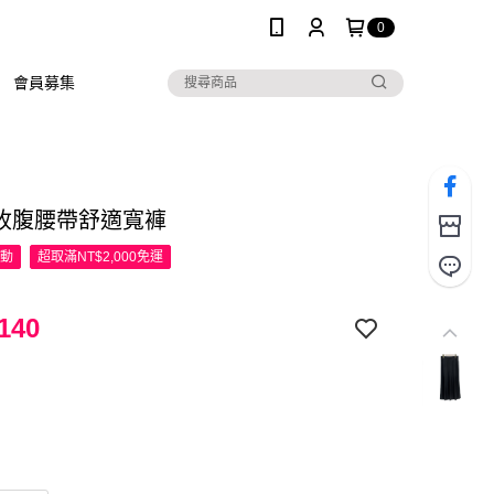
0
會員募集
 收腹腰帶舒適寬褲
活動
超取滿NT$2,000免運
140