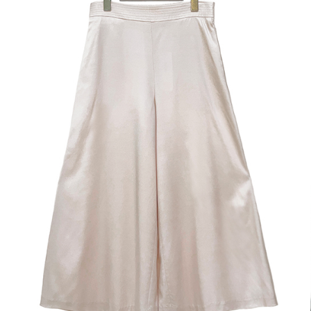
先享後付
付款後7-1
※ 交易是
每筆NT$6
是否繳費成
付客戶支
宅配-滿20
【注意事
每筆NT$1
１．透過由
交易，需
求債權轉
２．關於
https://aft
３．未成
「AFTE
任。
４．使用「
即時審查
結果請求
５．嚴禁
形，恩沛
動。