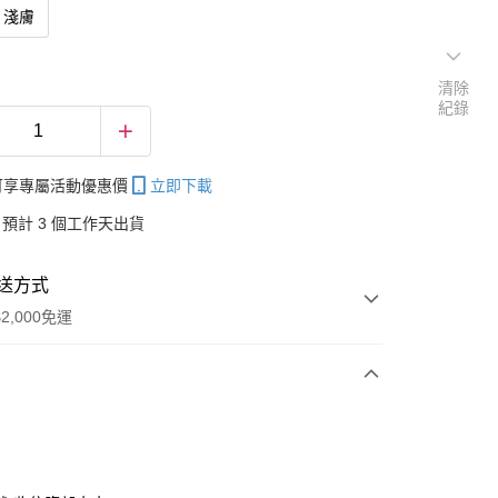
淺膚
清除
紀錄
帳可享專屬活動優惠價
立即下載
預計 3 個工作天出貨
送方式
2,000免運
次付款
付款