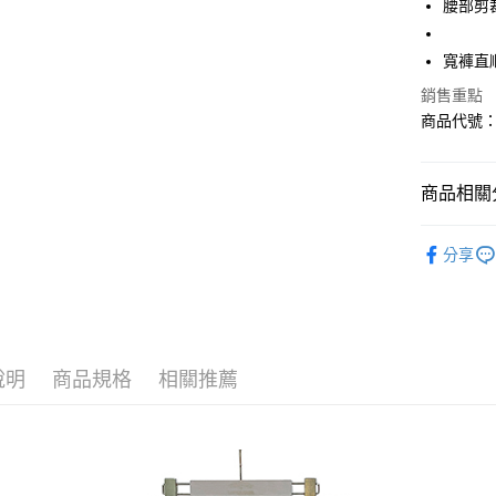
腰部剪
Apple Pay
寬褲直
悠遊付
銷售重點
商品代號：1
Google Pa
AFTEE先
相關說明
商品相關分
【關於「A
AFTEE
⁕褲子-Pan
便利好安
分享
運送方式
１．簡單
２．便利
全家--滿2
３．安心
每筆NT$6
【「AFT
付款後全家取
１．於結帳
說明
商品規格
相關推薦
付」結帳
每筆NT$6
２．訂單
３．收到繳
7-11--滿
／ATM／
每筆NT$6
※ 請注意
絡購買商品