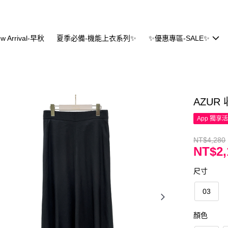
w Arrival-早秋
夏季必備-機能上衣系列✨
✨優惠專區-SALE✨
AZUR
App 獨享
NT$4,280
NT$2,
尺寸
03
顏色