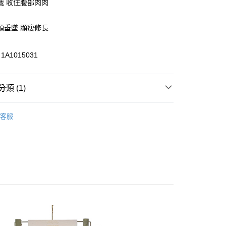
裁 收住腹部肉肉
順垂墜 顯瘦修長
A1015031
y
享後付
類 (1)
FTEE先享後付」】
先享後付是「在收到商品之後才付款」的支付方式。 讓您購物簡單
ts
長褲-Long Pants
心！
客服
：不需註冊會員、不需綁卡、不需儲值。
：只要手機號碼，簡訊認證，即可結帳。
000元免運
：先確認商品／服務後，再付款。
0，滿NT$2,000(含以上)免運費
EE先享後付」結帳流程】
貨---滿2000元免運
方式選擇「AFTEE先享後付」後，將跳轉至「AFTEE先享後
頁面，進行簡訊認證並確認金額後，即可完成結帳。
0，滿NT$2,000(含以上)免運費
成立數日內，您將收到繳費通知簡訊。
費通知簡訊後14天內，點擊此簡訊中的連結，可透過四大超商
2000元免運
網路銀行／等多元方式進行付款，方視為交易完成。
0，滿NT$2,000(含以上)免運費
：結帳手續完成當下不需立刻繳費，但若您需要取消訂單，請聯
的店家。未經商家同意取消之訂單仍視為有效，需透過AFTEE