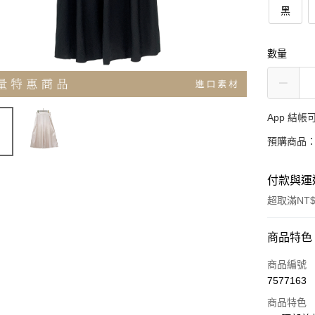
黑
數量
App 結
預購商品：
付款與運
超取滿NT$
付款方式
商品特色
信用卡一
商品編號
7577163
超商取貨
商品特色
LINE Pay