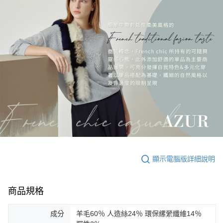
顯示電腦版詳細說明
商品規格
成分
羊毛60％ 人造絲24％ 環保縲縈纖維14％