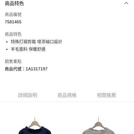
商品特色
信用卡一次付款
商品編號
超商取貨付款
7581465
LINE Pay
商品特色
Apple Pay
特殊打褶剪裁 增添袖口設計
羊毛面料 保暖舒適
悠遊付
銷售重點
Google Pay
商品代號：1A1317197
AFTEE先享後付
相關說明
【關於「AFTEE先享後付」】
AFTEE先享後付是「在收到商品之後才付款」的支付方式。 讓您購物簡單
詳細說明
商品規格
相關推薦
運送方式
便利好安心！
１．簡單：不需註冊會員、不需綁卡、不需儲值。
全家--滿2000元免運
２．便利：只要手機號碼，簡訊認證，即可結帳。
每筆NT$60，滿NT$2,000(含以上)免運費
３．安心：先確認商品／服務後，再付款。
付款後全家取貨---滿2000元免運
【「AFTEE先享後付」結帳流程】
１．於結帳方式選擇「AFTEE先享後付」後，將跳轉至「AFTEE先享後付」
每筆NT$60，滿NT$2,000(含以上)免運費