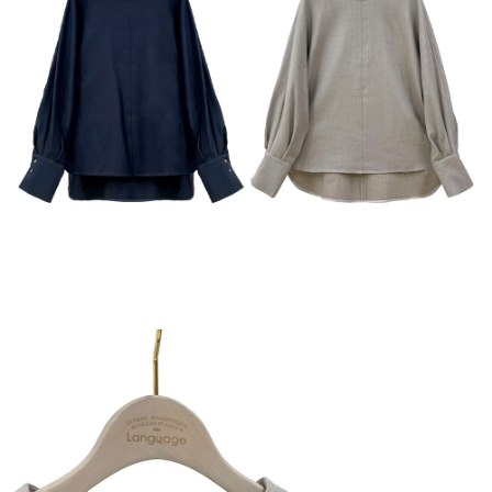
結帳頁面，進行簡訊認證並確認金額後，即可完成結帳。
２．訂單成立數日內，您將收到繳費通知簡訊。
7-11--滿2000元免運
３．收到繳費通知簡訊後14天內，點擊此簡訊中的連結，可透過四大超商／
每筆NT$60，滿NT$2,000(含以上)免運費
ATM／網路銀行／等多元方式進行付款，方視為交易完成。
※ 請注意：結帳手續完成當下不需立刻繳費，但若您需要取消訂單，請聯絡
付款後7-11取貨---滿2000元免運
購買商品的店家。未經商家同意取消之訂單仍視為有效，需透過AFTEE先享
後付繳納相關費用。
每筆NT$60，滿NT$2,000(含以上)免運費
※ 交易是否成功請以「AFTEE先享後付 」之結帳頁面顯示為準，若有關於
是否繳費成功／繳費後需取消欲退款等相關疑問，請聯繫「AFTEE先享後付
宅配-滿2000元免運
客戶支援中心」
https://netprotections.freshdesk.com/support/home
每筆NT$120，滿NT$2,000(含以上)免運費
【注意事項】
１．透過由恩沛科技股份有限公司提供之「AFTEE先享後付」服務完成之交
易，需依本服務之必要範圍內提供個人資料，並將交易相關給付款項請求債
權轉讓予恩沛科技股份有限公司。
２．關於個人資料處理事宜，請瀏覽以下網址：
https://aftee.tw/terms/#terms3
３．未成年的使用者請事先徵得法定代理人或監護人之同意方可使用
「AFTEE先享後付」，若未經同意申辦者引起之損失，本公司不負相關責
任。
４．使用「AFTEE先享後付」時，將依據個別帳號之用戶狀況，依本公司即
時審查核予不同之上限額度；若仍有額度不足之情形，本公司將視審查結果
請求用戶進行身份認證。
５．嚴禁一人註冊多個帳號或使用他人資訊註冊。若發現惡意使用之情形，
恩沛科技股份有限公司將有權停止該用戶之使用額度並採取法律行動。