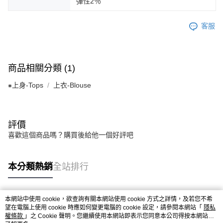
彈性2％
客服
商品相關分類 (1)
⁕上身-Tops
上衣-Blouse
評價
喜歡這個商品嗎？購買後給他一個好評吧
本分類熱銷
全站排行
本網站中使用 cookie，欲查詢有關本網站使用 cookie 方式之詳情，及若您不希
熱門標籤
望在電腦上使用 cookie 時應如何變更電腦的 cookie 設定，請參閱本網站「
隱私
權條款
」之 Cookie 聲明。您繼續使用本網站即表示您同意本公司得按本網站使