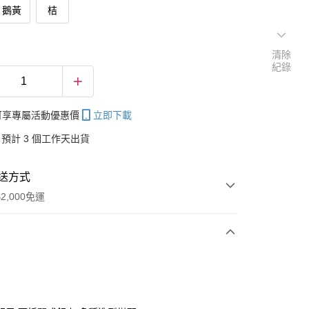
鵝黃
桔
清除
紀錄
帳可享專屬活動優惠價
立即下載
預計 3 個工作天出貨
送方式
2,000免運
次付款
付款