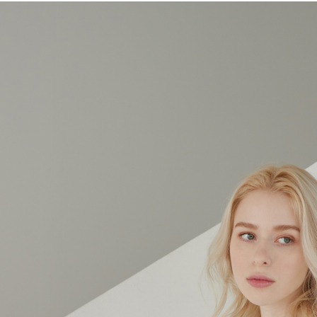
先享後付
付款後7-1
※ 交易是
每筆NT$6
是否繳費成
付客戶支
宅配-滿20
【注意事
每筆NT$1
１．透過由
交易，需
求債權轉
２．關於
https://aft
３．未成
「AFTE
任。
４．使用「
即時審查
結果請求
５．嚴禁
形，恩沛
動。