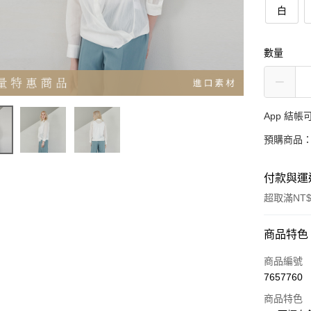
白
數量
App 結
預購商品：
付款與運
超取滿NT$
付款方式
商品特色
信用卡一
商品編號
7657760
超商取貨
商品特色
LINE Pay