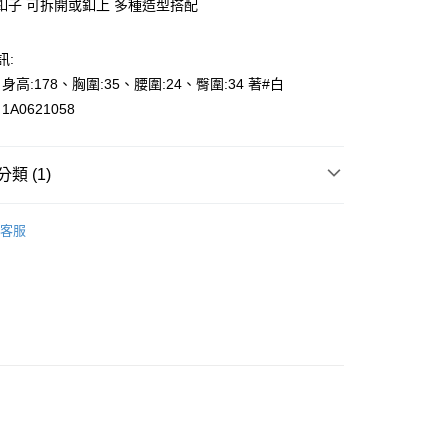
釦子 可拆開或釦上 多種造型搭配
訊:
、身高:178、胸圍:35、腰圍:24、臀圍:34 著#白
A0621058
y
享後付
類 (1)
FTEE先享後付」】
先享後付是「在收到商品之後才付款」的支付方式。 讓您購物簡單
s
襯衫-Collar Shirt
心！
客服
：不需註冊會員、不需綁卡、不需儲值。
：只要手機號碼，簡訊認證，即可結帳。
000元免運
：先確認商品／服務後，再付款。
0，滿NT$2,000(含以上)免運費
EE先享後付」結帳流程】
貨---滿2000元免運
方式選擇「AFTEE先享後付」後，將跳轉至「AFTEE先享後
頁面，進行簡訊認證並確認金額後，即可完成結帳。
0，滿NT$2,000(含以上)免運費
成立數日內，您將收到繳費通知簡訊。
費通知簡訊後14天內，點擊此簡訊中的連結，可透過四大超商
2000元免運
網路銀行／等多元方式進行付款，方視為交易完成。
0，滿NT$2,000(含以上)免運費
：結帳手續完成當下不需立刻繳費，但若您需要取消訂單，請聯
的店家。未經商家同意取消之訂單仍視為有效，需透過AFTEE