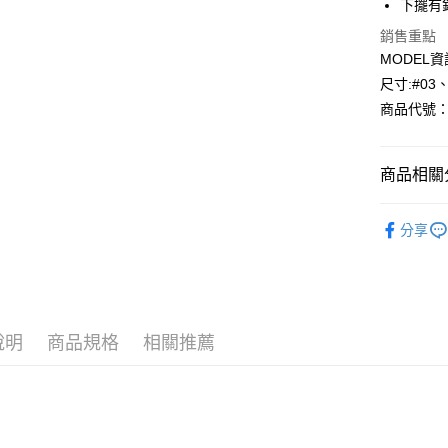
下擺有
Apple Pay
銷售重點
MODEL資
悠遊付
尺寸:#03
商品代號：1
Google Pa
AFTEE先
相關說明
商品相關分
【關於「A
AFTEE
⁕上身-Top
便利好安
分享
運送方式
１．簡單
２．便利
全家--滿2
３．安心
每筆NT$6
【「AFT
付款後全家取
１．於結帳
說明
商品規格
相關推薦
付」結帳
每筆NT$6
２．訂單
３．收到繳
7-11--滿
／ATM／
每筆NT$6
※ 請注意
絡購買商品