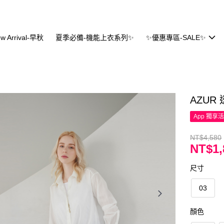
w Arrival-早秋
夏季必備-機能上衣系列✨
✨優惠專區-SALE✨
AZU
App 獨享
NT$4,580
NT$1,
尺寸
03
顏色