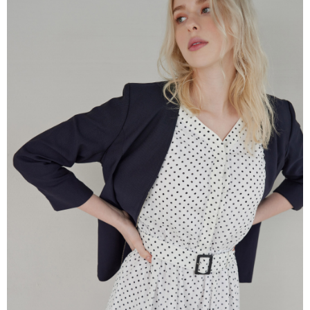
結帳頁面，進行簡訊認證並確認金額後，即可完成結帳。
２．訂單成立數日內，您將收到繳費通知簡訊。
7-11--滿2000元免運
３．收到繳費通知簡訊後14天內，點擊此簡訊中的連結，可透過四大超商／
每筆NT$60，滿NT$2,000(含以上)免運費
ATM／網路銀行／等多元方式進行付款，方視為交易完成。
※ 請注意：結帳手續完成當下不需立刻繳費，但若您需要取消訂單，請聯絡
付款後7-11取貨---滿2000元免運
購買商品的店家。未經商家同意取消之訂單仍視為有效，需透過AFTEE先享
後付繳納相關費用。
每筆NT$60，滿NT$2,000(含以上)免運費
※ 交易是否成功請以「AFTEE先享後付 」之結帳頁面顯示為準，若有關於
是否繳費成功／繳費後需取消欲退款等相關疑問，請聯繫「AFTEE先享後付
宅配-滿2000元免運
客戶支援中心」
https://netprotections.freshdesk.com/support/home
每筆NT$120，滿NT$2,000(含以上)免運費
【注意事項】
１．透過由恩沛科技股份有限公司提供之「AFTEE先享後付」服務完成之交
易，需依本服務之必要範圍內提供個人資料，並將交易相關給付款項請求債
權轉讓予恩沛科技股份有限公司。
２．關於個人資料處理事宜，請瀏覽以下網址：
https://aftee.tw/terms/#terms3
３．未成年的使用者請事先徵得法定代理人或監護人之同意方可使用
「AFTEE先享後付」，若未經同意申辦者引起之損失，本公司不負相關責
任。
４．使用「AFTEE先享後付」時，將依據個別帳號之用戶狀況，依本公司即
時審查核予不同之上限額度；若仍有額度不足之情形，本公司將視審查結果
請求用戶進行身份認證。
５．嚴禁一人註冊多個帳號或使用他人資訊註冊。若發現惡意使用之情形，
恩沛科技股份有限公司將有權停止該用戶之使用額度並採取法律行動。