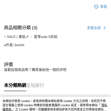
客服
商品相關分類 (3)
查看全部
✨SALE | 專區🎉
夏季sale-5折起
⁕外套-Jacket
評價
喜歡這個商品嗎？購買後給他一個好評吧
本分類熱銷
全站排行
本網站中使用 cookie，欲查詢有關本網站使用 cookie 方式之詳情，及若您不希
熱門標籤
望在電腦上使用 cookie 時應如何變更電腦的 cookie 設定，請參閱本網站「
隱私
權條款
」之 Cookie 聲明。您繼續使用本網站即表示您同意本公司得按本網站使