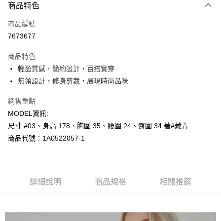
商品特色
信用卡一次付款
商品編號
超商取貨付款
7673677
LINE Pay
商品特色
Apple Pay
輕盈質感，簡約設計，百搭實穿
無領設計，修身剪裁，展現時尚品味
悠遊付
銷售重點
Google Pay
MODEL資訊:
AFTEE先享後付
尺寸:#03、身高:178、胸圍:35、腰圍:24、臀圍:34 著#藏青
相關說明
商品代號：1A0522057-1
【關於「AFTEE先享後付」】
AFTEE先享後付是「在收到商品之後才付款」的支付方式。 讓您購物簡單
運送方式
便利好安心！
１．簡單：不需註冊會員、不需綁卡、不需儲值。
全家--滿2000元免運
２．便利：只要手機號碼，簡訊認證，即可結帳。
詳細說明
商品規格
相關推薦
每筆NT$60，滿NT$2,000(含以上)免運費
３．安心：先確認商品／服務後，再付款。
付款後全家取貨---滿2000元免運
【「AFTEE先享後付」結帳流程】
１．於結帳方式選擇「AFTEE先享後付」後，將跳轉至「AFTEE先享後付」
每筆NT$60，滿NT$2,000(含以上)免運費