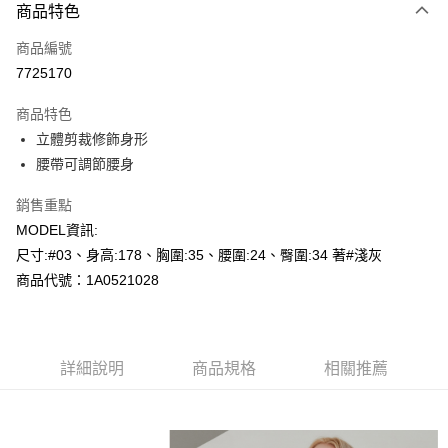
商品特色
信用卡一次付款
商品編號
超商取貨付款
7725170
LINE Pay
商品特色
Apple Pay
立體剪裁修飾身形
腰帶可調節腰身
悠遊付
銷售重點
Google Pay
MODEL資訊:
AFTEE先享後付
尺寸:#03、身高:178、胸圍:35、腰圍:24、臀圍:34 著#淺灰
相關說明
商品代號：1A0521028
【關於「AFTEE先享後付」】
AFTEE先享後付是「在收到商品之後才付款」的支付方式。 讓您購物簡單
運送方式
便利好安心！
１．簡單：不需註冊會員、不需綁卡、不需儲值。
全家--滿2000元免運
２．便利：只要手機號碼，簡訊認證，即可結帳。
詳細說明
商品規格
相關推薦
每筆NT$60，滿NT$2,000(含以上)免運費
３．安心：先確認商品／服務後，再付款。
付款後全家取貨---滿2000元免運
【「AFTEE先享後付」結帳流程】
１．於結帳方式選擇「AFTEE先享後付」後，將跳轉至「AFTEE先享後付」
每筆NT$60，滿NT$2,000(含以上)免運費