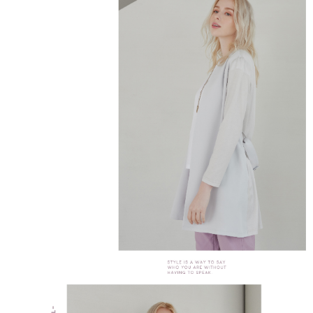
結帳頁面，進行簡訊認證並確認金額後，即可完成結帳。
２．訂單成立數日內，您將收到繳費通知簡訊。
7-11--滿2000元免運
３．收到繳費通知簡訊後14天內，點擊此簡訊中的連結，可透過四大超商／
每筆NT$60，滿NT$2,000(含以上)免運費
ATM／網路銀行／等多元方式進行付款，方視為交易完成。
※ 請注意：結帳手續完成當下不需立刻繳費，但若您需要取消訂單，請聯絡
付款後7-11取貨---滿2000元免運
購買商品的店家。未經商家同意取消之訂單仍視為有效，需透過AFTEE先享
後付繳納相關費用。
每筆NT$60，滿NT$2,000(含以上)免運費
※ 交易是否成功請以「AFTEE先享後付 」之結帳頁面顯示為準，若有關於
是否繳費成功／繳費後需取消欲退款等相關疑問，請聯繫「AFTEE先享後付
宅配-滿2000元免運
客戶支援中心」
https://netprotections.freshdesk.com/support/home
每筆NT$120，滿NT$2,000(含以上)免運費
【注意事項】
１．透過由恩沛科技股份有限公司提供之「AFTEE先享後付」服務完成之交
易，需依本服務之必要範圍內提供個人資料，並將交易相關給付款項請求債
權轉讓予恩沛科技股份有限公司。
２．關於個人資料處理事宜，請瀏覽以下網址：
https://aftee.tw/terms/#terms3
３．未成年的使用者請事先徵得法定代理人或監護人之同意方可使用
「AFTEE先享後付」，若未經同意申辦者引起之損失，本公司不負相關責
任。
４．使用「AFTEE先享後付」時，將依據個別帳號之用戶狀況，依本公司即
時審查核予不同之上限額度；若仍有額度不足之情形，本公司將視審查結果
請求用戶進行身份認證。
５．嚴禁一人註冊多個帳號或使用他人資訊註冊。若發現惡意使用之情形，
恩沛科技股份有限公司將有權停止該用戶之使用額度並採取法律行動。