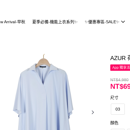
w Arrival-早秋
夏季必備-機能上衣系列✨
✨優惠專區-SALE✨
AZU
App 獨享
NT$4,980
NT$69
尺寸
03
顏色