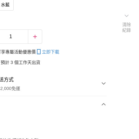
水藍
清除
紀錄
帳可享專屬活動優惠價
立即下載
預計 3 個工作天出貨
送方式
2,000免運
次付款
付款