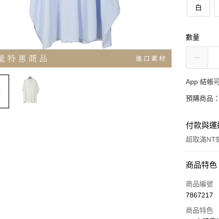
白
數量
App 結
預購商品：
付款與運
超取滿NT$
付款方式
商品特色
信用卡一
商品編號
7867217
超商取貨
商品特色
LINE Pay