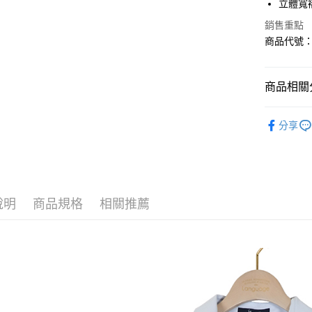
立體寬
Apple Pay
銷售重點
商品代號：1
悠遊付
Google Pa
商品相關分
AFTEE先
⁕上身-Top
相關說明
分享
【關於「A
AFTEE
便利好安
運送方式
１．簡單
２．便利
全家--滿2
３．安心
說明
商品規格
相關推薦
每筆NT$6
【「AFT
付款後全家取
１．於結帳
付」結帳
每筆NT$6
２．訂單
３．收到繳
7-11--滿
／ATM／
每筆NT$6
※ 請注意
絡購買商品