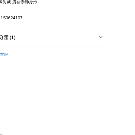
褶剪裁 清新修飾身形
S0624107
y
類 (1)
享後付
s
襯衫-Collar Shirt
客服
FTEE先享後付」】
先享後付是「在收到商品之後才付款」的支付方式。 讓您購物簡單
心！
：不需註冊會員、不需綁卡、不需儲值。
：只要手機號碼，簡訊認證，即可結帳。
000元免運
：先確認商品／服務後，再付款。
0，滿NT$2,000(含以上)免運費
EE先享後付」結帳流程】
貨---滿2000元免運
方式選擇「AFTEE先享後付」後，將跳轉至「AFTEE先享後
頁面，進行簡訊認證並確認金額後，即可完成結帳。
0，滿NT$2,000(含以上)免運費
成立數日內，您將收到繳費通知簡訊。
費通知簡訊後14天內，點擊此簡訊中的連結，可透過四大超商
2000元免運
網路銀行／等多元方式進行付款，方視為交易完成。
0，滿NT$2,000(含以上)免運費
：結帳手續完成當下不需立刻繳費，但若您需要取消訂單，請聯
的店家。未經商家同意取消之訂單仍視為有效，需透過AFTEE