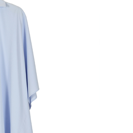
繳納相關費用。
1取貨---滿2000元免運
否成功請以「AFTEE先享後付 」之結帳頁面顯示為準，若有關於
0，滿NT$2,000(含以上)免運費
功／繳費後需取消欲退款等相關疑問，請聯繫「AFTEE先享後
援中心」
https://netprotections.freshdesk.com/support/home
00元免運
項】
20，滿NT$2,000(含以上)免運費
恩沛科技股份有限公司提供之「AFTEE先享後付」服務完成之
依本服務之必要範圍內提供個人資料，並將交易相關給付款項請
讓予恩沛科技股份有限公司。
個人資料處理事宜，請瀏覽以下網址：
ee.tw/terms/#terms3
年的使用者請事先徵得法定代理人或監護人之同意方可使用
E先享後付」，若未經同意申辦者引起之損失，本公司不負相關責
AFTEE先享後付」時，將依據個別帳號之用戶狀況，依本公司
核予不同之上限額度；若仍有額度不足之情形，本公司將視審查
用戶進行身份認證。
一人註冊多個帳號或使用他人資訊註冊。若發現惡意使用之情
科技股份有限公司將有權停止該用戶之使用額度並採取法律行