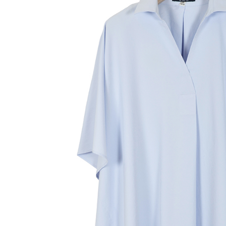
先享後付
付款後7-1
※ 交易是
每筆NT$6
是否繳費成
付客戶支
宅配-滿20
【注意事
每筆NT$1
１．透過由
交易，需
求債權轉
２．關於
https://aft
３．未成
「AFTE
任。
４．使用「
即時審查
結果請求
５．嚴禁
形，恩沛
動。