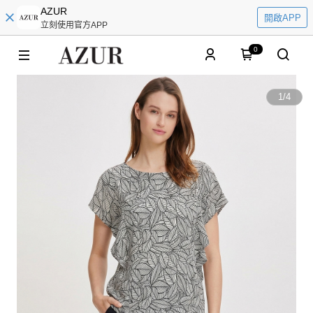
AZUR
開啟APP
立刻使用官方APP
0
1
/
4