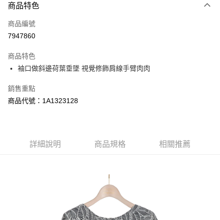
商品特色
信用卡一次付款
商品編號
超商取貨付款
7947860
LINE Pay
商品特色
Apple Pay
袖口做斜邊荷葉垂墜 視覺修飾肩線手臂肉肉
悠遊付
銷售重點
商品代號：1A1323128
Google Pay
AFTEE先享後付
相關說明
【關於「AFTEE先享後付」】
詳細說明
商品規格
相關推薦
AFTEE先享後付是「在收到商品之後才付款」的支付方式。 讓您購物簡單
運送方式
便利好安心！
１．簡單：不需註冊會員、不需綁卡、不需儲值。
全家--滿2000元免運
２．便利：只要手機號碼，簡訊認證，即可結帳。
每筆NT$60，滿NT$2,000(含以上)免運費
３．安心：先確認商品／服務後，再付款。
付款後全家取貨---滿2000元免運
【「AFTEE先享後付」結帳流程】
１．於結帳方式選擇「AFTEE先享後付」後，將跳轉至「AFTEE先享後付」
每筆NT$60，滿NT$2,000(含以上)免運費