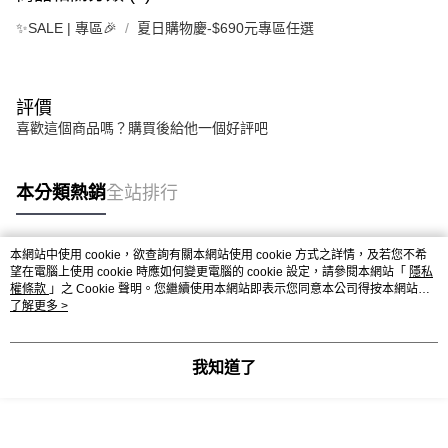
✨SALE | 專區🎉
夏日購物慶-$690元專區任選
評價
喜歡這個商品嗎？購買後給他一個好評吧
本分類熱銷
全站排行
本網站中使用 cookie，欲查詢有關本網站使用 cookie 方式之詳情，及若您不希
熱門標籤
望在電腦上使用 cookie 時應如何變更電腦的 cookie 設定，請參閱本網站「
隱私
權條款
」之 Cookie 聲明。您繼續使用本網站即表示您同意本公司得按本網站使
用條款之 Cookie 聲明使用 cookie。
了解更多 >
我知道了