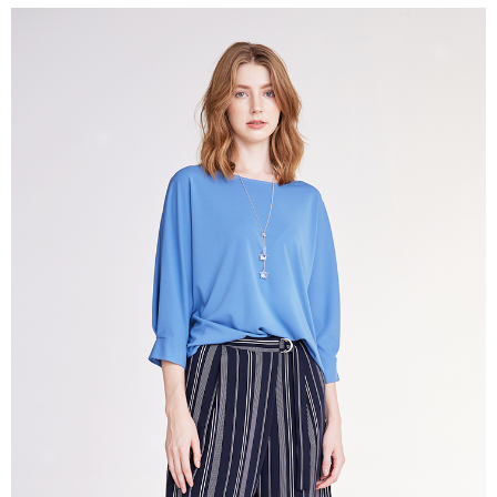
結帳頁面，進行簡訊認證並確認金額後，即可完成結帳。
２．訂單成立數日內，您將收到繳費通知簡訊。
7-11--滿2000元免運
３．收到繳費通知簡訊後14天內，點擊此簡訊中的連結，可透過四大超商／
每筆NT$60，滿NT$2,000(含以上)免運費
ATM／網路銀行／等多元方式進行付款，方視為交易完成。
※ 請注意：結帳手續完成當下不需立刻繳費，但若您需要取消訂單，請聯絡
付款後7-11取貨---滿2000元免運
購買商品的店家。未經商家同意取消之訂單仍視為有效，需透過AFTEE先享
後付繳納相關費用。
每筆NT$60，滿NT$2,000(含以上)免運費
※ 交易是否成功請以「AFTEE先享後付 」之結帳頁面顯示為準，若有關於
是否繳費成功／繳費後需取消欲退款等相關疑問，請聯繫「AFTEE先享後付
宅配-滿2000元免運
客戶支援中心」
https://netprotections.freshdesk.com/support/home
每筆NT$120，滿NT$2,000(含以上)免運費
【注意事項】
１．透過由恩沛科技股份有限公司提供之「AFTEE先享後付」服務完成之交
易，需依本服務之必要範圍內提供個人資料，並將交易相關給付款項請求債
權轉讓予恩沛科技股份有限公司。
２．關於個人資料處理事宜，請瀏覽以下網址：
https://aftee.tw/terms/#terms3
３．未成年的使用者請事先徵得法定代理人或監護人之同意方可使用
「AFTEE先享後付」，若未經同意申辦者引起之損失，本公司不負相關責
任。
４．使用「AFTEE先享後付」時，將依據個別帳號之用戶狀況，依本公司即
時審查核予不同之上限額度；若仍有額度不足之情形，本公司將視審查結果
請求用戶進行身份認證。
５．嚴禁一人註冊多個帳號或使用他人資訊註冊。若發現惡意使用之情形，
恩沛科技股份有限公司將有權停止該用戶之使用額度並採取法律行動。