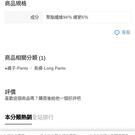
商品規格
成分
聚酯纖維94％ 縲縈6％
客服
商品相關分類 (1)
⁕褲子-Pants
長褲-Long Pants
評價
喜歡這個商品嗎？購買後給他一個好評吧
本分類熱銷
全站排行