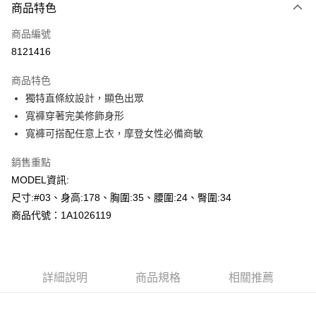
商品特色
信用卡一次付款
商品編號
超商取貨付款
8121416
LINE Pay
商品特色
Apple Pay
獨特直條紋設計，顯色出眾
寬褲穿著完美修飾身形
悠遊付
寬褲可搭配任意上衣，摩登女性必備商敏
Google Pay
銷售重點
AFTEE先享後付
MODEL資訊:
相關說明
尺寸:#03、身高:178、胸圍:35、腰圍:24、臀圍:34
【關於「AFTEE先享後付」】
商品代號：1A1026119
AFTEE先享後付是「在收到商品之後才付款」的支付方式。 讓您購物簡單
運送方式
便利好安心！
１．簡單：不需註冊會員、不需綁卡、不需儲值。
全家--滿2000元免運
２．便利：只要手機號碼，簡訊認證，即可結帳。
每筆NT$60，滿NT$2,000(含以上)免運費
３．安心：先確認商品／服務後，再付款。
詳細說明
商品規格
相關推薦
付款後全家取貨---滿2000元免運
【「AFTEE先享後付」結帳流程】
１．於結帳方式選擇「AFTEE先享後付」後，將跳轉至「AFTEE先享後付」
每筆NT$60，滿NT$2,000(含以上)免運費