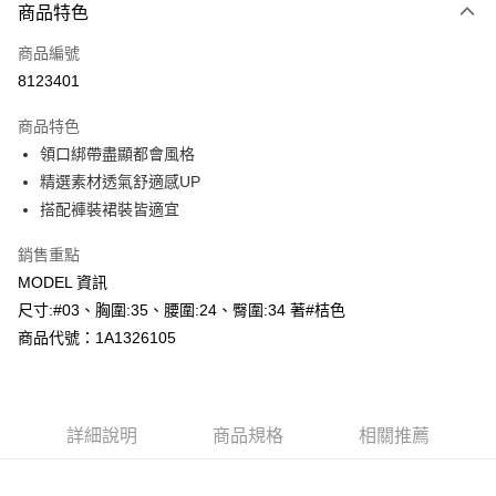
商品特色
信用卡一次付款
商品編號
超商取貨付款
8123401
LINE Pay
商品特色
Apple Pay
領口綁帶盡顯都會風格
精選素材透氣舒適感UP
悠遊付
搭配褲裝裙裝皆適宜
Google Pay
銷售重點
AFTEE先享後付
MODEL 資訊
相關說明
尺寸:#03、胸圍:35、腰圍:24、臀圍:34 著#桔色
【關於「AFTEE先享後付」】
商品代號：1A1326105
AFTEE先享後付是「在收到商品之後才付款」的支付方式。 讓您購物簡單
運送方式
便利好安心！
１．簡單：不需註冊會員、不需綁卡、不需儲值。
全家--滿2000元免運
２．便利：只要手機號碼，簡訊認證，即可結帳。
每筆NT$60，滿NT$2,000(含以上)免運費
３．安心：先確認商品／服務後，再付款。
詳細說明
商品規格
相關推薦
付款後全家取貨---滿2000元免運
【「AFTEE先享後付」結帳流程】
１．於結帳方式選擇「AFTEE先享後付」後，將跳轉至「AFTEE先享後付」
每筆NT$60，滿NT$2,000(含以上)免運費