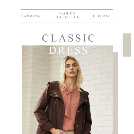
結帳頁面，進行簡訊認證並確認金額後，即可完成結帳。
２．訂單成立數日內，您將收到繳費通知簡訊。
7-11--滿2000元免運
３．收到繳費通知簡訊後14天內，點擊此簡訊中的連結，可透過四大超商／
每筆NT$60，滿NT$2,000(含以上)免運費
ATM／網路銀行／等多元方式進行付款，方視為交易完成。
※ 請注意：結帳手續完成當下不需立刻繳費，但若您需要取消訂單，請聯絡
付款後7-11取貨---滿2000元免運
購買商品的店家。未經商家同意取消之訂單仍視為有效，需透過AFTEE先享
後付繳納相關費用。
每筆NT$60，滿NT$2,000(含以上)免運費
※ 交易是否成功請以「AFTEE先享後付 」之結帳頁面顯示為準，若有關於
是否繳費成功／繳費後需取消欲退款等相關疑問，請聯繫「AFTEE先享後付
宅配-滿2000元免運
客戶支援中心」
https://netprotections.freshdesk.com/support/home
每筆NT$120，滿NT$2,000(含以上)免運費
【注意事項】
１．透過由恩沛科技股份有限公司提供之「AFTEE先享後付」服務完成之交
易，需依本服務之必要範圍內提供個人資料，並將交易相關給付款項請求債
權轉讓予恩沛科技股份有限公司。
２．關於個人資料處理事宜，請瀏覽以下網址：
https://aftee.tw/terms/#terms3
３．未成年的使用者請事先徵得法定代理人或監護人之同意方可使用
「AFTEE先享後付」，若未經同意申辦者引起之損失，本公司不負相關責
任。
４．使用「AFTEE先享後付」時，將依據個別帳號之用戶狀況，依本公司即
時審查核予不同之上限額度；若仍有額度不足之情形，本公司將視審查結果
請求用戶進行身份認證。
５．嚴禁一人註冊多個帳號或使用他人資訊註冊。若發現惡意使用之情形，
恩沛科技股份有限公司將有權停止該用戶之使用額度並採取法律行動。