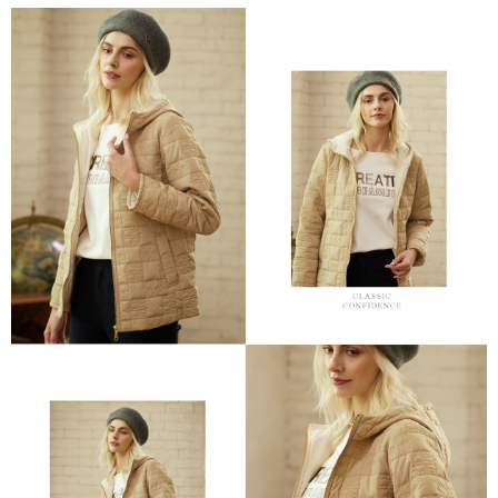
結帳頁面，進行簡訊認證並確認金額後，即可完成結帳。
２．訂單成立數日內，您將收到繳費通知簡訊。
7-11--滿2000元免運
３．收到繳費通知簡訊後14天內，點擊此簡訊中的連結，可透過四大超商／
每筆NT$60，滿NT$2,000(含以上)免運費
ATM／網路銀行／等多元方式進行付款，方視為交易完成。
※ 請注意：結帳手續完成當下不需立刻繳費，但若您需要取消訂單，請聯絡
付款後7-11取貨---滿2000元免運
購買商品的店家。未經商家同意取消之訂單仍視為有效，需透過AFTEE先享
後付繳納相關費用。
每筆NT$60，滿NT$2,000(含以上)免運費
※ 交易是否成功請以「AFTEE先享後付 」之結帳頁面顯示為準，若有關於
是否繳費成功／繳費後需取消欲退款等相關疑問，請聯繫「AFTEE先享後付
宅配-滿2000元免運
客戶支援中心」
https://netprotections.freshdesk.com/support/home
每筆NT$120，滿NT$2,000(含以上)免運費
【注意事項】
１．透過由恩沛科技股份有限公司提供之「AFTEE先享後付」服務完成之交
易，需依本服務之必要範圍內提供個人資料，並將交易相關給付款項請求債
權轉讓予恩沛科技股份有限公司。
２．關於個人資料處理事宜，請瀏覽以下網址：
https://aftee.tw/terms/#terms3
３．未成年的使用者請事先徵得法定代理人或監護人之同意方可使用
「AFTEE先享後付」，若未經同意申辦者引起之損失，本公司不負相關責
任。
４．使用「AFTEE先享後付」時，將依據個別帳號之用戶狀況，依本公司即
時審查核予不同之上限額度；若仍有額度不足之情形，本公司將視審查結果
請求用戶進行身份認證。
５．嚴禁一人註冊多個帳號或使用他人資訊註冊。若發現惡意使用之情形，
恩沛科技股份有限公司將有權停止該用戶之使用額度並採取法律行動。