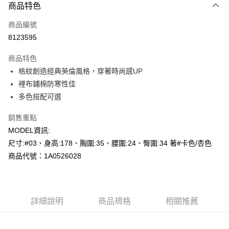
商品特色
信用卡一次付款
商品編號
超商取貨付款
8123595
LINE Pay
商品特色
Apple Pay
格紋創造經典英倫風格，穿著時尚感UP
裡布鋪棉防寒性佳
悠遊付
多色搭配可選
Google Pay
銷售重點
AFTEE先享後付
MODEL資訊:
相關說明
尺寸:#03、身高:178、胸圍:35、腰圍:24、臀圍:34 著#卡色/杏色
【關於「AFTEE先享後付」】
商品代號：1A0526028
AFTEE先享後付是「在收到商品之後才付款」的支付方式。 讓您購物簡單
運送方式
便利好安心！
１．簡單：不需註冊會員、不需綁卡、不需儲值。
全家--滿2000元免運
２．便利：只要手機號碼，簡訊認證，即可結帳。
每筆NT$60，滿NT$2,000(含以上)免運費
３．安心：先確認商品／服務後，再付款。
詳細說明
商品規格
相關推薦
付款後全家取貨---滿2000元免運
【「AFTEE先享後付」結帳流程】
１．於結帳方式選擇「AFTEE先享後付」後，將跳轉至「AFTEE先享後付」
每筆NT$60，滿NT$2,000(含以上)免運費