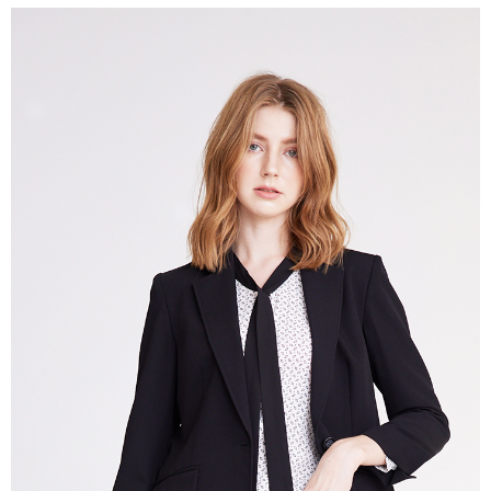
結帳頁面，進行簡訊認證並確認金額後，即可完成結帳。
２．訂單成立數日內，您將收到繳費通知簡訊。
7-11--滿2000元免運
３．收到繳費通知簡訊後14天內，點擊此簡訊中的連結，可透過四大超商／
每筆NT$60，滿NT$2,000(含以上)免運費
ATM／網路銀行／等多元方式進行付款，方視為交易完成。
※ 請注意：結帳手續完成當下不需立刻繳費，但若您需要取消訂單，請聯絡
付款後7-11取貨---滿2000元免運
購買商品的店家。未經商家同意取消之訂單仍視為有效，需透過AFTEE先享
後付繳納相關費用。
每筆NT$60，滿NT$2,000(含以上)免運費
※ 交易是否成功請以「AFTEE先享後付 」之結帳頁面顯示為準，若有關於
是否繳費成功／繳費後需取消欲退款等相關疑問，請聯繫「AFTEE先享後付
宅配-滿2000元免運
客戶支援中心」
https://netprotections.freshdesk.com/support/home
每筆NT$120，滿NT$2,000(含以上)免運費
【注意事項】
１．透過由恩沛科技股份有限公司提供之「AFTEE先享後付」服務完成之交
易，需依本服務之必要範圍內提供個人資料，並將交易相關給付款項請求債
權轉讓予恩沛科技股份有限公司。
２．關於個人資料處理事宜，請瀏覽以下網址：
https://aftee.tw/terms/#terms3
３．未成年的使用者請事先徵得法定代理人或監護人之同意方可使用
「AFTEE先享後付」，若未經同意申辦者引起之損失，本公司不負相關責
任。
４．使用「AFTEE先享後付」時，將依據個別帳號之用戶狀況，依本公司即
時審查核予不同之上限額度；若仍有額度不足之情形，本公司將視審查結果
請求用戶進行身份認證。
５．嚴禁一人註冊多個帳號或使用他人資訊註冊。若發現惡意使用之情形，
恩沛科技股份有限公司將有權停止該用戶之使用額度並採取法律行動。