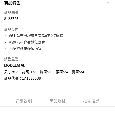
商品特色
信用卡一次付款
商品編號
超商取貨付款
8123725
LINE Pay
商品特色
Apple Pay
配上領帶展現來自英倫的獨特風格
精選素材穿著透氣舒適
悠遊付
搭配褲裝裙裝皆適宜
Google Pay
銷售重點
AFTEE先享後付
MODEL資訊:
相關說明
尺寸:#03、身高:178、胸圍:35、腰圍:24、臀圍:34
【關於「AFTEE先享後付」】
商品代號：1A1325088
AFTEE先享後付是「在收到商品之後才付款」的支付方式。 讓您購物簡單
運送方式
便利好安心！
１．簡單：不需註冊會員、不需綁卡、不需儲值。
全家--滿2000元免運
２．便利：只要手機號碼，簡訊認證，即可結帳。
每筆NT$60，滿NT$2,000(含以上)免運費
３．安心：先確認商品／服務後，再付款。
詳細說明
商品規格
相關推薦
付款後全家取貨---滿2000元免運
【「AFTEE先享後付」結帳流程】
１．於結帳方式選擇「AFTEE先享後付」後，將跳轉至「AFTEE先享後付」
每筆NT$60，滿NT$2,000(含以上)免運費