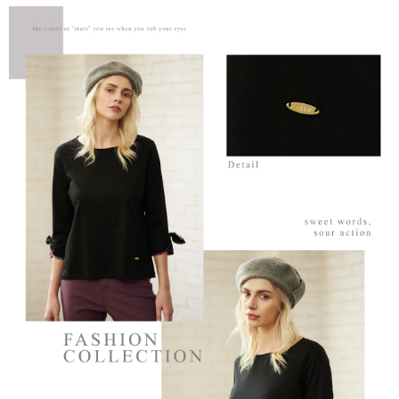
結帳頁面，進行簡訊認證並確認金額後，即可完成結帳。
２．訂單成立數日內，您將收到繳費通知簡訊。
7-11--滿2000元免運
３．收到繳費通知簡訊後14天內，點擊此簡訊中的連結，可透過四大超商／
每筆NT$60，滿NT$2,000(含以上)免運費
ATM／網路銀行／等多元方式進行付款，方視為交易完成。
※ 請注意：結帳手續完成當下不需立刻繳費，但若您需要取消訂單，請聯絡
付款後7-11取貨---滿2000元免運
購買商品的店家。未經商家同意取消之訂單仍視為有效，需透過AFTEE先享
後付繳納相關費用。
每筆NT$60，滿NT$2,000(含以上)免運費
※ 交易是否成功請以「AFTEE先享後付 」之結帳頁面顯示為準，若有關於
是否繳費成功／繳費後需取消欲退款等相關疑問，請聯繫「AFTEE先享後付
宅配-滿2000元免運
客戶支援中心」
https://netprotections.freshdesk.com/support/home
每筆NT$120，滿NT$2,000(含以上)免運費
【注意事項】
１．透過由恩沛科技股份有限公司提供之「AFTEE先享後付」服務完成之交
易，需依本服務之必要範圍內提供個人資料，並將交易相關給付款項請求債
權轉讓予恩沛科技股份有限公司。
２．關於個人資料處理事宜，請瀏覽以下網址：
https://aftee.tw/terms/#terms3
３．未成年的使用者請事先徵得法定代理人或監護人之同意方可使用
「AFTEE先享後付」，若未經同意申辦者引起之損失，本公司不負相關責
任。
４．使用「AFTEE先享後付」時，將依據個別帳號之用戶狀況，依本公司即
時審查核予不同之上限額度；若仍有額度不足之情形，本公司將視審查結果
請求用戶進行身份認證。
５．嚴禁一人註冊多個帳號或使用他人資訊註冊。若發現惡意使用之情形，
恩沛科技股份有限公司將有權停止該用戶之使用額度並採取法律行動。