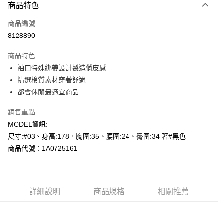
商品特色
信用卡一次付款
商品編號
超商取貨付款
8128890
LINE Pay
商品特色
Apple Pay
袖口特殊綁帶設計製造俏皮感
精選棉質素材穿著舒適
悠遊付
都會休閒最適宜商品
Google Pay
銷售重點
AFTEE先享後付
MODEL資訊:
相關說明
尺寸:#03、身高:178、胸圍:35、腰圍:24、臀圍:34 著#黑色
【關於「AFTEE先享後付」】
商品代號：1A0725161
AFTEE先享後付是「在收到商品之後才付款」的支付方式。 讓您購物簡單
運送方式
便利好安心！
１．簡單：不需註冊會員、不需綁卡、不需儲值。
全家--滿2000元免運
２．便利：只要手機號碼，簡訊認證，即可結帳。
每筆NT$60，滿NT$2,000(含以上)免運費
３．安心：先確認商品／服務後，再付款。
詳細說明
商品規格
相關推薦
付款後全家取貨---滿2000元免運
【「AFTEE先享後付」結帳流程】
１．於結帳方式選擇「AFTEE先享後付」後，將跳轉至「AFTEE先享後付」
每筆NT$60，滿NT$2,000(含以上)免運費