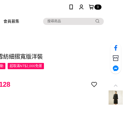
0
會員募集
 雪紡細摺寬版洋裝
活動
超取滿NT$2,000免運
128