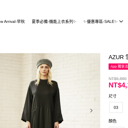
w Arrival-早秋
夏季必備-機能上衣系列✨
✨優惠專區-SALE✨
AZUR
App 獨享
NT$6,880
NT$4,
尺寸
03
顏色