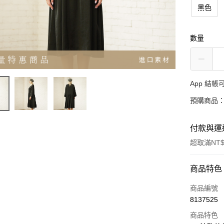
黑色
數量
App 結
預購商品：
付款與運
超取滿NT$
付款方式
商品特色
信用卡一
商品編號
8137525
超商取貨
商品特色
LINE Pay