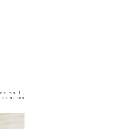
繳納相關費用。
1取貨---滿2000元免運
否成功請以「AFTEE先享後付 」之結帳頁面顯示為準，若有關於
0，滿NT$2,000(含以上)免運費
功／繳費後需取消欲退款等相關疑問，請聯繫「AFTEE先享後
援中心」
https://netprotections.freshdesk.com/support/home
00元免運
項】
20，滿NT$2,000(含以上)免運費
恩沛科技股份有限公司提供之「AFTEE先享後付」服務完成之
依本服務之必要範圍內提供個人資料，並將交易相關給付款項請
讓予恩沛科技股份有限公司。
個人資料處理事宜，請瀏覽以下網址：
ee.tw/terms/#terms3
年的使用者請事先徵得法定代理人或監護人之同意方可使用
E先享後付」，若未經同意申辦者引起之損失，本公司不負相關責
AFTEE先享後付」時，將依據個別帳號之用戶狀況，依本公司
核予不同之上限額度；若仍有額度不足之情形，本公司將視審查
用戶進行身份認證。
一人註冊多個帳號或使用他人資訊註冊。若發現惡意使用之情
科技股份有限公司將有權停止該用戶之使用額度並採取法律行