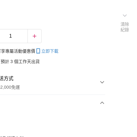
清除
紀錄
帳可享專屬活動優惠價
立即下載
預計 3 個工作天出貨
送方式
2,000免運
次付款
付款