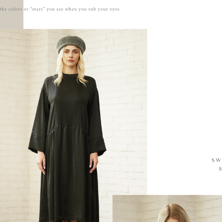
先享後付
付款後7-1
※ 交易是
每筆NT$6
是否繳費成
付客戶支
宅配-滿20
【注意事
每筆NT$1
１．透過由
交易，需
求債權轉
２．關於
https://aft
３．未成
「AFTE
任。
４．使用「
即時審查
結果請求
５．嚴禁
形，恩沛
動。