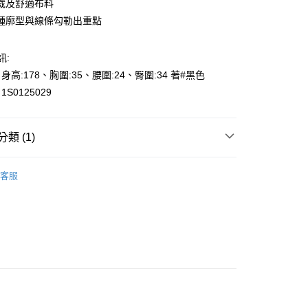
裁及舒適布料
種廓型與線條勾勒出重點
訊:
、身高:178、胸圍:35、腰圍:24、臀圍:34 著#黑色
y
S0125029
享後付
FTEE先享後付」】
類 (1)
先享後付是「在收到商品之後才付款」的支付方式。 讓您購物簡單
心！
piece
：不需註冊會員、不需綁卡、不需儲值。
客服
：只要手機號碼，簡訊認證，即可結帳。
000元免運
：先確認商品／服務後，再付款。
0，滿NT$2,000(含以上)免運費
EE先享後付」結帳流程】
貨---滿2000元免運
方式選擇「AFTEE先享後付」後，將跳轉至「AFTEE先享後
頁面，進行簡訊認證並確認金額後，即可完成結帳。
0，滿NT$2,000(含以上)免運費
成立數日內，您將收到繳費通知簡訊。
費通知簡訊後14天內，點擊此簡訊中的連結，可透過四大超商
2000元免運
網路銀行／等多元方式進行付款，方視為交易完成。
0，滿NT$2,000(含以上)免運費
：結帳手續完成當下不需立刻繳費，但若您需要取消訂單，請聯
的店家。未經商家同意取消之訂單仍視為有效，需透過AFTEE