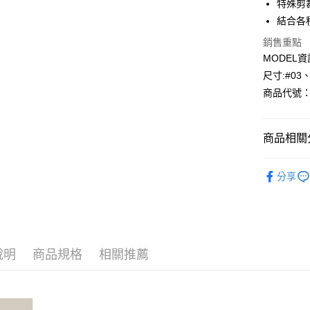
特殊剪
結合各
Apple Pay
銷售重點
悠遊付
MODEL資
尺寸:#03
Google Pa
商品代號：1
AFTEE先
相關說明
【關於「A
商品相關分
AFTEE
便利好安
運送方式
⁕洋裝-one 
１．簡單
分享
２．便利
全家--滿2
３．安心
每筆NT$6
【「AFT
付款後全家取
１．於結帳
付」結帳
每筆NT$6
說明
商品規格
相關推薦
２．訂單
３．收到繳
7-11--滿
／ATM／
每筆NT$6
※ 請注意
絡購買商品