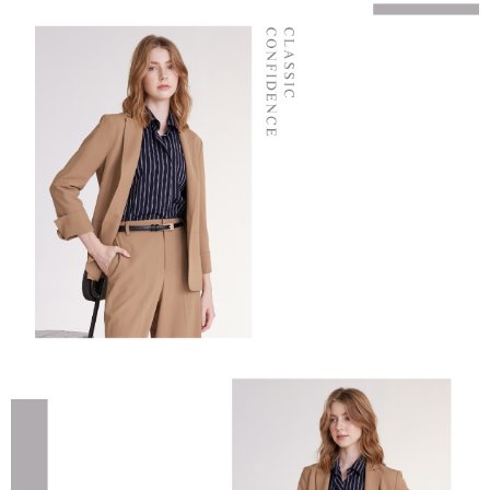
結帳頁面，進行簡訊認證並確認金額後，即可完成結帳。
２．訂單成立數日內，您將收到繳費通知簡訊。
7-11--滿2000元免運
３．收到繳費通知簡訊後14天內，點擊此簡訊中的連結，可透過四大超商／
每筆NT$60，滿NT$2,000(含以上)免運費
ATM／網路銀行／等多元方式進行付款，方視為交易完成。
※ 請注意：結帳手續完成當下不需立刻繳費，但若您需要取消訂單，請聯絡
付款後7-11取貨---滿2000元免運
購買商品的店家。未經商家同意取消之訂單仍視為有效，需透過AFTEE先享
後付繳納相關費用。
每筆NT$60，滿NT$2,000(含以上)免運費
※ 交易是否成功請以「AFTEE先享後付 」之結帳頁面顯示為準，若有關於
是否繳費成功／繳費後需取消欲退款等相關疑問，請聯繫「AFTEE先享後付
宅配-滿2000元免運
客戶支援中心」
https://netprotections.freshdesk.com/support/home
每筆NT$120，滿NT$2,000(含以上)免運費
【注意事項】
１．透過由恩沛科技股份有限公司提供之「AFTEE先享後付」服務完成之交
易，需依本服務之必要範圍內提供個人資料，並將交易相關給付款項請求債
權轉讓予恩沛科技股份有限公司。
２．關於個人資料處理事宜，請瀏覽以下網址：
https://aftee.tw/terms/#terms3
３．未成年的使用者請事先徵得法定代理人或監護人之同意方可使用
「AFTEE先享後付」，若未經同意申辦者引起之損失，本公司不負相關責
任。
４．使用「AFTEE先享後付」時，將依據個別帳號之用戶狀況，依本公司即
時審查核予不同之上限額度；若仍有額度不足之情形，本公司將視審查結果
請求用戶進行身份認證。
５．嚴禁一人註冊多個帳號或使用他人資訊註冊。若發現惡意使用之情形，
恩沛科技股份有限公司將有權停止該用戶之使用額度並採取法律行動。