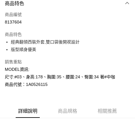
商品特色
信用卡一次付款
商品編號
超商取貨付款
8137604
LINE Pay
商品特色
Apple Pay
經典翻領西裝外套,雙口袋後開衩設計
版型順身優美
悠遊付
銷售重點
Google Pay
MODEL資訊:
AFTEE先享後付
尺寸:#03、身高:178、胸圍:35、腰圍:24、臀圍:34 著#中咖
相關說明
商品代號：1A0526115
【關於「AFTEE先享後付」】
AFTEE先享後付是「在收到商品之後才付款」的支付方式。 讓您購物簡單
運送方式
便利好安心！
１．簡單：不需註冊會員、不需綁卡、不需儲值。
全家--滿2000元免運
２．便利：只要手機號碼，簡訊認證，即可結帳。
詳細說明
商品規格
相關推薦
每筆NT$60，滿NT$2,000(含以上)免運費
３．安心：先確認商品／服務後，再付款。
付款後全家取貨---滿2000元免運
【「AFTEE先享後付」結帳流程】
１．於結帳方式選擇「AFTEE先享後付」後，將跳轉至「AFTEE先享後付」
每筆NT$60，滿NT$2,000(含以上)免運費