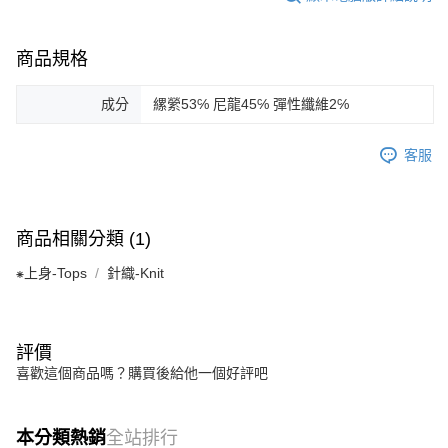
商品規格
成分
縲縈53℅ 尼龍45℅ 彈性纖維2℅
客服
商品相關分類 (1)
⁕上身-Tops
針織-Knit
評價
喜歡這個商品嗎？購買後給他一個好評吧
本分類熱銷
全站排行