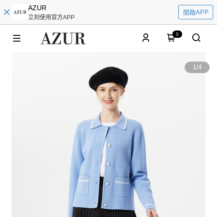
AZUR
開啟APP
立刻使用官方APP
0
1
/
4