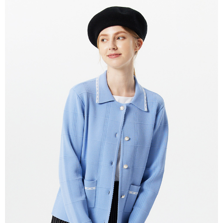
結帳頁面，進行簡訊認證並確認金額後，即可完成結帳。
２．訂單成立數日內，您將收到繳費通知簡訊。
7-11--滿2000元免運
３．收到繳費通知簡訊後14天內，點擊此簡訊中的連結，可透過四大超商／
每筆NT$60，滿NT$2,000(含以上)免運費
ATM／網路銀行／等多元方式進行付款，方視為交易完成。
※ 請注意：結帳手續完成當下不需立刻繳費，但若您需要取消訂單，請聯絡
付款後7-11取貨---滿2000元免運
購買商品的店家。未經商家同意取消之訂單仍視為有效，需透過AFTEE先享
後付繳納相關費用。
每筆NT$60，滿NT$2,000(含以上)免運費
※ 交易是否成功請以「AFTEE先享後付 」之結帳頁面顯示為準，若有關於
是否繳費成功／繳費後需取消欲退款等相關疑問，請聯繫「AFTEE先享後付
宅配-滿2000元免運
客戶支援中心」
https://netprotections.freshdesk.com/support/home
每筆NT$120，滿NT$2,000(含以上)免運費
【注意事項】
１．透過由恩沛科技股份有限公司提供之「AFTEE先享後付」服務完成之交
易，需依本服務之必要範圍內提供個人資料，並將交易相關給付款項請求債
權轉讓予恩沛科技股份有限公司。
２．關於個人資料處理事宜，請瀏覽以下網址：
https://aftee.tw/terms/#terms3
３．未成年的使用者請事先徵得法定代理人或監護人之同意方可使用
「AFTEE先享後付」，若未經同意申辦者引起之損失，本公司不負相關責
任。
４．使用「AFTEE先享後付」時，將依據個別帳號之用戶狀況，依本公司即
時審查核予不同之上限額度；若仍有額度不足之情形，本公司將視審查結果
請求用戶進行身份認證。
５．嚴禁一人註冊多個帳號或使用他人資訊註冊。若發現惡意使用之情形，
恩沛科技股份有限公司將有權停止該用戶之使用額度並採取法律行動。