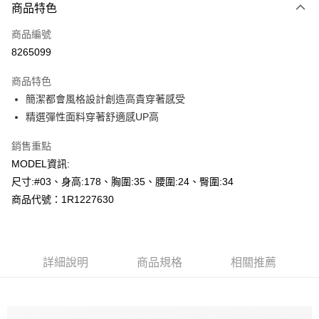
商品特色
信用卡一次付款
商品編號
超商取貨付款
8265099
LINE Pay
商品特色
Apple Pay
簡潔都會風格設計創造高貴穿著感受
精選彈性面料穿著舒適感UP高
悠遊付
銷售重點
Google Pay
MODEL資訊:
AFTEE先享後付
尺寸:#03、身高:178、胸圍:35、腰圍:24、臀圍:34
相關說明
商品代號：1R1227630
【關於「AFTEE先享後付」】
AFTEE先享後付是「在收到商品之後才付款」的支付方式。 讓您購物簡單
運送方式
便利好安心！
１．簡單：不需註冊會員、不需綁卡、不需儲值。
全家--滿2000元免運
２．便利：只要手機號碼，簡訊認證，即可結帳。
詳細說明
商品規格
相關推薦
每筆NT$60，滿NT$2,000(含以上)免運費
３．安心：先確認商品／服務後，再付款。
付款後全家取貨---滿2000元免運
【「AFTEE先享後付」結帳流程】
１．於結帳方式選擇「AFTEE先享後付」後，將跳轉至「AFTEE先享後付」
每筆NT$60，滿NT$2,000(含以上)免運費