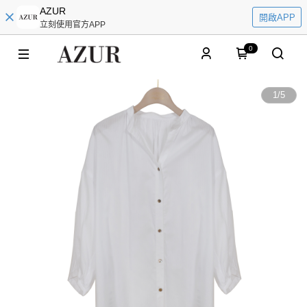
AZUR
開啟APP
立刻使用官方APP
0
1
/
5