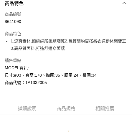
商品特色
信用卡一次付款
商品編號
超商取貨付款
8641090
LINE Pay
商品特色
Apple Pay
1.涼爽素材,如絲綢般柔順觸感2.氣質簡約百搭襯衣通勤休閒皆宜
3.高品質面料,打造舒適穿著感
悠遊付
銷售重點
Google Pay
MODEL資訊:
AFTEE先享後付
尺寸:#03、身高:178、胸圍:35、腰圍:24、臀圍:34
相關說明
商品代號：1A1332005
【關於「AFTEE先享後付」】
AFTEE先享後付是「在收到商品之後才付款」的支付方式。 讓您購物簡單
運送方式
便利好安心！
１．簡單：不需註冊會員、不需綁卡、不需儲值。
全家--滿2000元免運
２．便利：只要手機號碼，簡訊認證，即可結帳。
詳細說明
商品規格
相關推薦
每筆NT$60，滿NT$2,000(含以上)免運費
３．安心：先確認商品／服務後，再付款。
付款後全家取貨---滿2000元免運
【「AFTEE先享後付」結帳流程】
１．於結帳方式選擇「AFTEE先享後付」後，將跳轉至「AFTEE先享後付」
每筆NT$60，滿NT$2,000(含以上)免運費