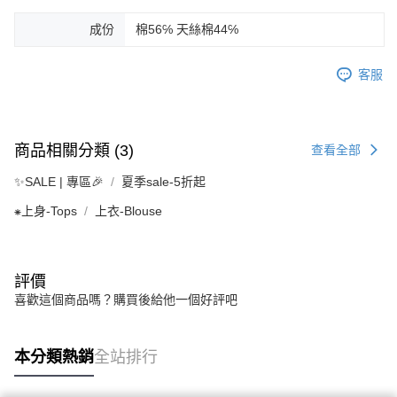
成份
棉56℅ 天絲棉44℅
客服
商品相關分類 (3)
查看全部
✨SALE | 專區🎉
夏季sale-5折起
⁕上身-Tops
上衣-Blouse
評價
喜歡這個商品嗎？購買後給他一個好評吧
本分類熱銷
全站排行