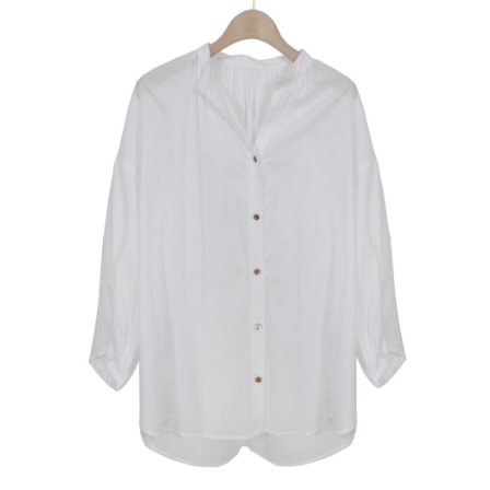
結帳頁面，進行簡訊認證並確認金額後，即可完成結帳。
２．訂單成立數日內，您將收到繳費通知簡訊。
7-11--滿2000元免運
３．收到繳費通知簡訊後14天內，點擊此簡訊中的連結，可透過四大超商／
每筆NT$60，滿NT$2,000(含以上)免運費
ATM／網路銀行／等多元方式進行付款，方視為交易完成。
※ 請注意：結帳手續完成當下不需立刻繳費，但若您需要取消訂單，請聯絡
付款後7-11取貨---滿2000元免運
購買商品的店家。未經商家同意取消之訂單仍視為有效，需透過AFTEE先享
後付繳納相關費用。
每筆NT$60，滿NT$2,000(含以上)免運費
※ 交易是否成功請以「AFTEE先享後付 」之結帳頁面顯示為準，若有關於
是否繳費成功／繳費後需取消欲退款等相關疑問，請聯繫「AFTEE先享後付
宅配-滿2000元免運
客戶支援中心」
https://netprotections.freshdesk.com/support/home
每筆NT$120，滿NT$2,000(含以上)免運費
【注意事項】
１．透過由恩沛科技股份有限公司提供之「AFTEE先享後付」服務完成之交
易，需依本服務之必要範圍內提供個人資料，並將交易相關給付款項請求債
權轉讓予恩沛科技股份有限公司。
２．關於個人資料處理事宜，請瀏覽以下網址：
https://aftee.tw/terms/#terms3
３．未成年的使用者請事先徵得法定代理人或監護人之同意方可使用
「AFTEE先享後付」，若未經同意申辦者引起之損失，本公司不負相關責
任。
４．使用「AFTEE先享後付」時，將依據個別帳號之用戶狀況，依本公司即
時審查核予不同之上限額度；若仍有額度不足之情形，本公司將視審查結果
請求用戶進行身份認證。
５．嚴禁一人註冊多個帳號或使用他人資訊註冊。若發現惡意使用之情形，
恩沛科技股份有限公司將有權停止該用戶之使用額度並採取法律行動。