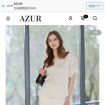
AZUR
開啟APP
立刻使用官方APP
0
1
/
4