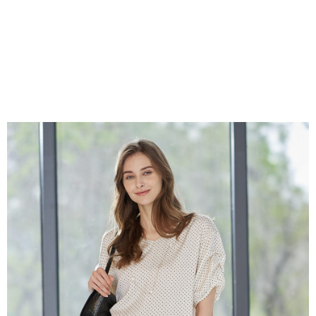
結帳頁面，進行簡訊認證並確認金額後，即可完成結帳。
２．訂單成立數日內，您將收到繳費通知簡訊。
7-11--滿2000元免運
３．收到繳費通知簡訊後14天內，點擊此簡訊中的連結，可透過四大超商／
每筆NT$60，滿NT$2,000(含以上)免運費
ATM／網路銀行／等多元方式進行付款，方視為交易完成。
※ 請注意：結帳手續完成當下不需立刻繳費，但若您需要取消訂單，請聯絡
付款後7-11取貨---滿2000元免運
購買商品的店家。未經商家同意取消之訂單仍視為有效，需透過AFTEE先享
後付繳納相關費用。
每筆NT$60，滿NT$2,000(含以上)免運費
※ 交易是否成功請以「AFTEE先享後付 」之結帳頁面顯示為準，若有關於
是否繳費成功／繳費後需取消欲退款等相關疑問，請聯繫「AFTEE先享後付
宅配-滿2000元免運
客戶支援中心」
https://netprotections.freshdesk.com/support/home
每筆NT$120，滿NT$2,000(含以上)免運費
【注意事項】
１．透過由恩沛科技股份有限公司提供之「AFTEE先享後付」服務完成之交
易，需依本服務之必要範圍內提供個人資料，並將交易相關給付款項請求債
權轉讓予恩沛科技股份有限公司。
２．關於個人資料處理事宜，請瀏覽以下網址：
https://aftee.tw/terms/#terms3
３．未成年的使用者請事先徵得法定代理人或監護人之同意方可使用
「AFTEE先享後付」，若未經同意申辦者引起之損失，本公司不負相關責
任。
４．使用「AFTEE先享後付」時，將依據個別帳號之用戶狀況，依本公司即
時審查核予不同之上限額度；若仍有額度不足之情形，本公司將視審查結果
請求用戶進行身份認證。
５．嚴禁一人註冊多個帳號或使用他人資訊註冊。若發現惡意使用之情形，
恩沛科技股份有限公司將有權停止該用戶之使用額度並採取法律行動。