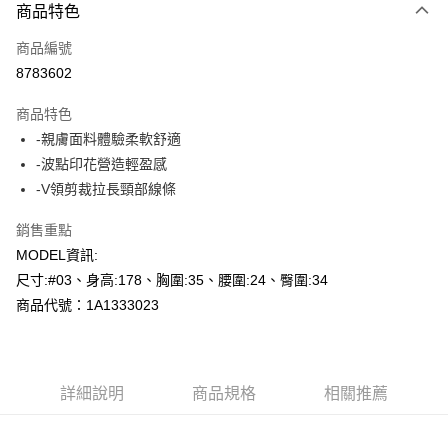
商品特色
信用卡一次付款
商品編號
超商取貨付款
8783602
LINE Pay
商品特色
Apple Pay
-親膚面料體驗柔軟舒適
-波點印花營造輕盈感
悠遊付
-V領剪裁拉長頸部線條
Google Pay
銷售重點
AFTEE先享後付
MODEL資訊:
相關說明
尺寸:#03、身高:178、胸圍:35、腰圍:24、臀圍:34
【關於「AFTEE先享後付」】
商品代號：1A1333023
AFTEE先享後付是「在收到商品之後才付款」的支付方式。 讓您購物簡單
運送方式
便利好安心！
１．簡單：不需註冊會員、不需綁卡、不需儲值。
全家--滿2000元免運
２．便利：只要手機號碼，簡訊認證，即可結帳。
每筆NT$60，滿NT$2,000(含以上)免運費
３．安心：先確認商品／服務後，再付款。
詳細說明
商品規格
相關推薦
付款後全家取貨---滿2000元免運
【「AFTEE先享後付」結帳流程】
１．於結帳方式選擇「AFTEE先享後付」後，將跳轉至「AFTEE先享後付」
每筆NT$60，滿NT$2,000(含以上)免運費