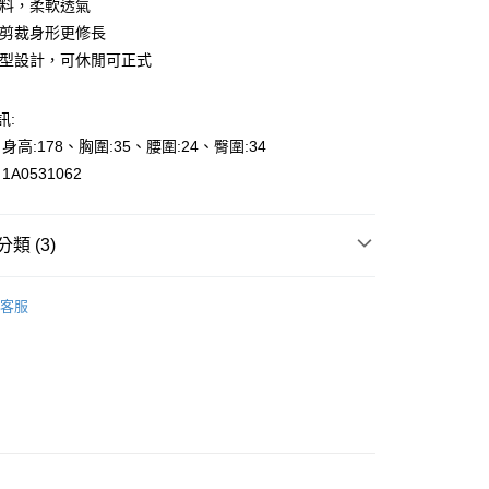
棉料，柔軟透氣
版剪裁身形更修長
版型設計，可休閒可正式
訊:
y
、身高:178、胸圍:35、腰圍:24、臀圍:34
享後付
A0531062
FTEE先享後付」】
先享後付是「在收到商品之後才付款」的支付方式。 讓您購物簡單
類 (3)
心！
：不需註冊會員、不需綁卡、不需儲值。
專區🎉
：只要手機號碼，簡訊認證，即可結帳。
夏季sale-5折起
000元免運
客服
：先確認商品／服務後，再付款。
et
0，滿NT$2,000(含以上)免運費
EE先享後付」結帳流程】
👉都會女性｜時尚OL系列
貨---滿2000元免運
方式選擇「AFTEE先享後付」後，將跳轉至「AFTEE先享後
頁面，進行簡訊認證並確認金額後，即可完成結帳。
0，滿NT$2,000(含以上)免運費
成立數日內，您將收到繳費通知簡訊。
費通知簡訊後14天內，點擊此簡訊中的連結，可透過四大超商
2000元免運
網路銀行／等多元方式進行付款，方視為交易完成。
0，滿NT$2,000(含以上)免運費
：結帳手續完成當下不需立刻繳費，但若您需要取消訂單，請聯
的店家。未經商家同意取消之訂單仍視為有效，需透過AFTEE