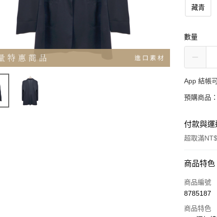
藏青
數量
App 結
預購商品：
付款與運
超取滿NT$
付款方式
商品特色
信用卡一
商品編號
8785187
超商取貨
商品特色
LINE Pay