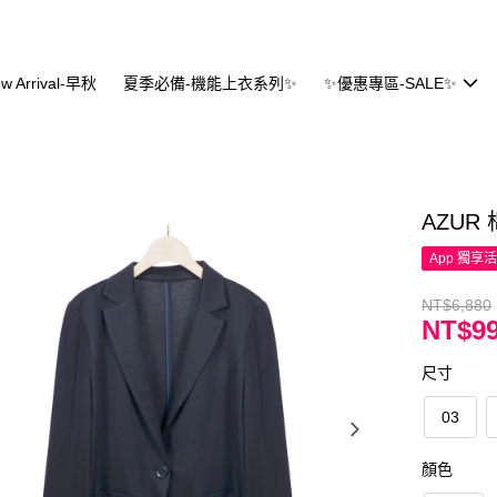
w Arrival-早秋
夏季必備-機能上衣系列✨
✨優惠專區-SALE✨
AZU
App 獨享
NT$6,880
NT$9
尺寸
03
顏色