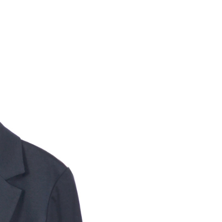
繳納相關費用。
1取貨---滿2000元免運
否成功請以「AFTEE先享後付 」之結帳頁面顯示為準，若有關於
0，滿NT$2,000(含以上)免運費
功／繳費後需取消欲退款等相關疑問，請聯繫「AFTEE先享後
援中心」
https://netprotections.freshdesk.com/support/home
00元免運
項】
20，滿NT$2,000(含以上)免運費
恩沛科技股份有限公司提供之「AFTEE先享後付」服務完成之
依本服務之必要範圍內提供個人資料，並將交易相關給付款項請
讓予恩沛科技股份有限公司。
個人資料處理事宜，請瀏覽以下網址：
ee.tw/terms/#terms3
年的使用者請事先徵得法定代理人或監護人之同意方可使用
E先享後付」，若未經同意申辦者引起之損失，本公司不負相關責
AFTEE先享後付」時，將依據個別帳號之用戶狀況，依本公司
核予不同之上限額度；若仍有額度不足之情形，本公司將視審查
用戶進行身份認證。
一人註冊多個帳號或使用他人資訊註冊。若發現惡意使用之情
科技股份有限公司將有權停止該用戶之使用額度並採取法律行