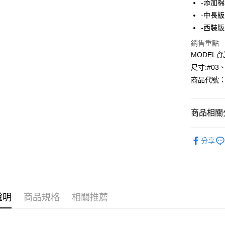
-添加
-中長
Apple Pay
-西裝
悠遊付
銷售重點
MODEL資
Google Pa
尺寸:#03
AFTEE先
商品代號：1
相關說明
【關於「A
AFTEE
商品相關分
便利好安
運送方式
１．簡單
✨SALE | 
２．便利
全家--滿2
分享
３．安心
⁕外套-Jack
每筆NT$6
【「AFT
風格精選
付款後全家取
１．於結帳
付」結帳
每筆NT$6
２．訂單
３．收到繳
說明
商品規格
相關推薦
7-11--滿
／ATM／
每筆NT$6
※ 請注意
絡購買商品