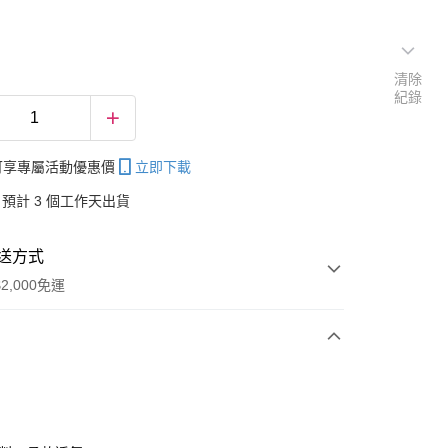
清除
紀錄
帳可享專屬活動優惠價
立即下載
預計 3 個工作天出貨
送方式
2,000免運
次付款
付款