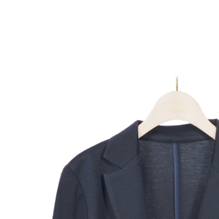
先享後付
付款後7-1
※ 交易是
每筆NT$6
是否繳費成
付客戶支
宅配-滿20
【注意事
每筆NT$1
１．透過由
交易，需
求債權轉
２．關於
https://aft
３．未成
「AFTE
任。
４．使用「
即時審查
結果請求
５．嚴禁
形，恩沛
動。