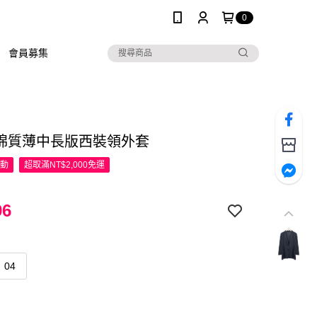
0
會員募集
R 棉質薄中長版西裝領外套
活動
超取滿NT$2,000免運
96
04