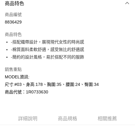
商品特色
信用卡一次付款
商品編號
超商取貨付款
8836429
LINE Pay
商品特色
Apple Pay
-搭配織帶設計，展現現代女性的時尚感
-棉質面料柔軟舒適，感受無比的舒適感
悠遊付
-簡約的設計風格，易於搭配不同的服飾
Google Pay
銷售重點
AFTEE先享後付
MODEL資訊:
相關說明
尺寸:#03、身高:178、胸圍:35、腰圍:24、臀圍:34
【關於「AFTEE先享後付」】
商品代號：1R0733630
AFTEE先享後付是「在收到商品之後才付款」的支付方式。 讓您購物簡單
運送方式
便利好安心！
１．簡單：不需註冊會員、不需綁卡、不需儲值。
全家--滿2000元免運
２．便利：只要手機號碼，簡訊認證，即可結帳。
每筆NT$60，滿NT$2,000(含以上)免運費
３．安心：先確認商品／服務後，再付款。
詳細說明
商品規格
相關推薦
付款後全家取貨---滿2000元免運
【「AFTEE先享後付」結帳流程】
１．於結帳方式選擇「AFTEE先享後付」後，將跳轉至「AFTEE先享後付」
每筆NT$60，滿NT$2,000(含以上)免運費