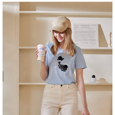
結帳頁面，進行簡訊認證並確認金額後，即可完成結帳。
２．訂單成立數日內，您將收到繳費通知簡訊。
7-11--滿2000元免運
３．收到繳費通知簡訊後14天內，點擊此簡訊中的連結，可透過四大超商／
每筆NT$60，滿NT$2,000(含以上)免運費
ATM／網路銀行／等多元方式進行付款，方視為交易完成。
※ 請注意：結帳手續完成當下不需立刻繳費，但若您需要取消訂單，請聯絡
付款後7-11取貨---滿2000元免運
購買商品的店家。未經商家同意取消之訂單仍視為有效，需透過AFTEE先享
後付繳納相關費用。
每筆NT$60，滿NT$2,000(含以上)免運費
※ 交易是否成功請以「AFTEE先享後付 」之結帳頁面顯示為準，若有關於
是否繳費成功／繳費後需取消欲退款等相關疑問，請聯繫「AFTEE先享後付
宅配-滿2000元免運
客戶支援中心」
https://netprotections.freshdesk.com/support/home
每筆NT$120，滿NT$2,000(含以上)免運費
【注意事項】
１．透過由恩沛科技股份有限公司提供之「AFTEE先享後付」服務完成之交
易，需依本服務之必要範圍內提供個人資料，並將交易相關給付款項請求債
權轉讓予恩沛科技股份有限公司。
２．關於個人資料處理事宜，請瀏覽以下網址：
https://aftee.tw/terms/#terms3
３．未成年的使用者請事先徵得法定代理人或監護人之同意方可使用
「AFTEE先享後付」，若未經同意申辦者引起之損失，本公司不負相關責
任。
４．使用「AFTEE先享後付」時，將依據個別帳號之用戶狀況，依本公司即
時審查核予不同之上限額度；若仍有額度不足之情形，本公司將視審查結果
請求用戶進行身份認證。
５．嚴禁一人註冊多個帳號或使用他人資訊註冊。若發現惡意使用之情形，
恩沛科技股份有限公司將有權停止該用戶之使用額度並採取法律行動。