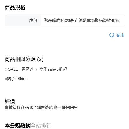
商品規格
成份
聚酯纖維100%裡布縲縈60%聚酯纖維40%
客服
商品相關分類 (2)
✨SALE | 專區🎉
夏季sale-5折起
⁕裙子- Skirt
評價
喜歡這個商品嗎？購買後給他一個好評吧
本分類熱銷
全站排行