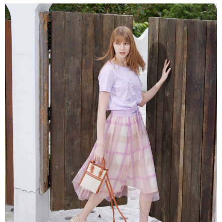
結帳頁面，進行簡訊認證並確認金額後，即可完成結帳。
２．訂單成立數日內，您將收到繳費通知簡訊。
7-11--滿2000元免運
３．收到繳費通知簡訊後14天內，點擊此簡訊中的連結，可透過四大超商／
每筆NT$60，滿NT$2,000(含以上)免運費
ATM／網路銀行／等多元方式進行付款，方視為交易完成。
※ 請注意：結帳手續完成當下不需立刻繳費，但若您需要取消訂單，請聯絡
付款後7-11取貨---滿2000元免運
購買商品的店家。未經商家同意取消之訂單仍視為有效，需透過AFTEE先享
後付繳納相關費用。
每筆NT$60，滿NT$2,000(含以上)免運費
※ 交易是否成功請以「AFTEE先享後付 」之結帳頁面顯示為準，若有關於
是否繳費成功／繳費後需取消欲退款等相關疑問，請聯繫「AFTEE先享後付
宅配-滿2000元免運
客戶支援中心」
https://netprotections.freshdesk.com/support/home
每筆NT$120，滿NT$2,000(含以上)免運費
【注意事項】
１．透過由恩沛科技股份有限公司提供之「AFTEE先享後付」服務完成之交
易，需依本服務之必要範圍內提供個人資料，並將交易相關給付款項請求債
權轉讓予恩沛科技股份有限公司。
２．關於個人資料處理事宜，請瀏覽以下網址：
https://aftee.tw/terms/#terms3
３．未成年的使用者請事先徵得法定代理人或監護人之同意方可使用
「AFTEE先享後付」，若未經同意申辦者引起之損失，本公司不負相關責
任。
４．使用「AFTEE先享後付」時，將依據個別帳號之用戶狀況，依本公司即
時審查核予不同之上限額度；若仍有額度不足之情形，本公司將視審查結果
請求用戶進行身份認證。
５．嚴禁一人註冊多個帳號或使用他人資訊註冊。若發現惡意使用之情形，
恩沛科技股份有限公司將有權停止該用戶之使用額度並採取法律行動。