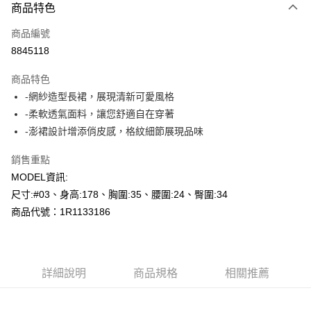
商品特色
信用卡一次付款
商品編號
超商取貨付款
8845118
LINE Pay
商品特色
Apple Pay
-網紗造型長裙，展現清新可愛風格
-柔軟透氣面料，讓您舒適自在穿著
悠遊付
-澎裙設計增添俏皮感，格紋細節展現品味
Google Pay
銷售重點
AFTEE先享後付
MODEL資訊:
相關說明
尺寸:#03、身高:178、胸圍:35、腰圍:24、臀圍:34
【關於「AFTEE先享後付」】
商品代號：1R1133186
AFTEE先享後付是「在收到商品之後才付款」的支付方式。 讓您購物簡單
運送方式
便利好安心！
１．簡單：不需註冊會員、不需綁卡、不需儲值。
全家--滿2000元免運
２．便利：只要手機號碼，簡訊認證，即可結帳。
每筆NT$60，滿NT$2,000(含以上)免運費
３．安心：先確認商品／服務後，再付款。
詳細說明
商品規格
相關推薦
付款後全家取貨---滿2000元免運
【「AFTEE先享後付」結帳流程】
１．於結帳方式選擇「AFTEE先享後付」後，將跳轉至「AFTEE先享後付」
每筆NT$60，滿NT$2,000(含以上)免運費