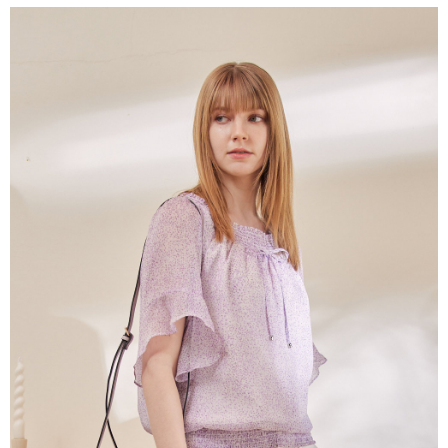
結帳頁面，進行簡訊認證並確認金額後，即可完成結帳。
２．訂單成立數日內，您將收到繳費通知簡訊。
7-11--滿2000元免運
３．收到繳費通知簡訊後14天內，點擊此簡訊中的連結，可透過四大超商／
每筆NT$60，滿NT$2,000(含以上)免運費
ATM／網路銀行／等多元方式進行付款，方視為交易完成。
※ 請注意：結帳手續完成當下不需立刻繳費，但若您需要取消訂單，請聯絡
付款後7-11取貨---滿2000元免運
購買商品的店家。未經商家同意取消之訂單仍視為有效，需透過AFTEE先享
後付繳納相關費用。
每筆NT$60，滿NT$2,000(含以上)免運費
※ 交易是否成功請以「AFTEE先享後付 」之結帳頁面顯示為準，若有關於
是否繳費成功／繳費後需取消欲退款等相關疑問，請聯繫「AFTEE先享後付
宅配-滿2000元免運
客戶支援中心」
https://netprotections.freshdesk.com/support/home
每筆NT$120，滿NT$2,000(含以上)免運費
【注意事項】
１．透過由恩沛科技股份有限公司提供之「AFTEE先享後付」服務完成之交
易，需依本服務之必要範圍內提供個人資料，並將交易相關給付款項請求債
權轉讓予恩沛科技股份有限公司。
２．關於個人資料處理事宜，請瀏覽以下網址：
https://aftee.tw/terms/#terms3
３．未成年的使用者請事先徵得法定代理人或監護人之同意方可使用
「AFTEE先享後付」，若未經同意申辦者引起之損失，本公司不負相關責
任。
４．使用「AFTEE先享後付」時，將依據個別帳號之用戶狀況，依本公司即
時審查核予不同之上限額度；若仍有額度不足之情形，本公司將視審查結果
請求用戶進行身份認證。
５．嚴禁一人註冊多個帳號或使用他人資訊註冊。若發現惡意使用之情形，
恩沛科技股份有限公司將有權停止該用戶之使用額度並採取法律行動。