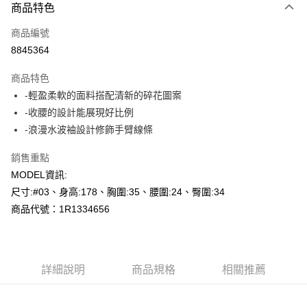
商品特色
信用卡一次付款
商品編號
超商取貨付款
8845364
LINE Pay
商品特色
Apple Pay
-輕盈柔軟的面料搭配清新的碎花圖案
-收腰的設計能展現好比例
悠遊付
-浪漫水波袖設計修飾手臂線條
Google Pay
銷售重點
AFTEE先享後付
MODEL資訊:
相關說明
尺寸:#03、身高:178、胸圍:35、腰圍:24、臀圍:34
【關於「AFTEE先享後付」】
商品代號：1R1334656
AFTEE先享後付是「在收到商品之後才付款」的支付方式。 讓您購物簡單
運送方式
便利好安心！
１．簡單：不需註冊會員、不需綁卡、不需儲值。
全家--滿2000元免運
２．便利：只要手機號碼，簡訊認證，即可結帳。
每筆NT$60，滿NT$2,000(含以上)免運費
３．安心：先確認商品／服務後，再付款。
詳細說明
商品規格
相關推薦
付款後全家取貨---滿2000元免運
【「AFTEE先享後付」結帳流程】
１．於結帳方式選擇「AFTEE先享後付」後，將跳轉至「AFTEE先享後付」
每筆NT$60，滿NT$2,000(含以上)免運費