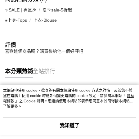
✨SALE | 專區🎉
夏季sale-5折起
⁕上身-Tops
上衣-Blouse
評價
喜歡這個商品嗎？購買後給他一個好評吧
本分類熱銷
全站排行
本網站中使用 cookie，欲查詢有關本網站使用 cookie 方式之詳情，及若您不希
熱門標籤
望在電腦上使用 cookie 時應如何變更電腦的 cookie 設定，請參閱本網站「
隱私
權條款
」之 Cookie 聲明。您繼續使用本網站即表示您同意本公司得按本網站使
用條款之 Cookie 聲明使用 cookie。
了解更多 >
我知道了