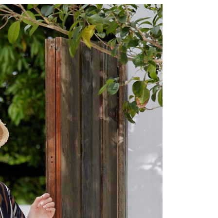
繳納相關費用。
1取貨---滿2000元免運
否成功請以「AFTEE先享後付 」之結帳頁面顯示為準，若有關於
0，滿NT$2,000(含以上)免運費
功／繳費後需取消欲退款等相關疑問，請聯繫「AFTEE先享後
援中心」
https://netprotections.freshdesk.com/support/home
00元免運
項】
20，滿NT$2,000(含以上)免運費
恩沛科技股份有限公司提供之「AFTEE先享後付」服務完成之
依本服務之必要範圍內提供個人資料，並將交易相關給付款項請
讓予恩沛科技股份有限公司。
個人資料處理事宜，請瀏覽以下網址：
ee.tw/terms/#terms3
年的使用者請事先徵得法定代理人或監護人之同意方可使用
E先享後付」，若未經同意申辦者引起之損失，本公司不負相關責
AFTEE先享後付」時，將依據個別帳號之用戶狀況，依本公司
核予不同之上限額度；若仍有額度不足之情形，本公司將視審查
用戶進行身份認證。
一人註冊多個帳號或使用他人資訊註冊。若發現惡意使用之情
科技股份有限公司將有權停止該用戶之使用額度並採取法律行