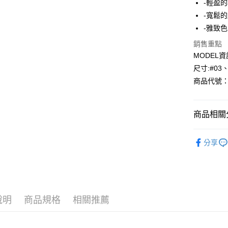
-輕盈
-寬鬆
Apple Pay
-雅致
悠遊付
銷售重點
MODEL資
Google Pa
尺寸:#03
AFTEE先
商品代號：1
相關說明
【關於「A
AFTEE
商品相關分
便利好安
運送方式
１．簡單
⁕褲子-Pan
２．便利
全家--滿2
分享
３．安心
風格精選
每筆NT$6
【「AFT
✨SALE | 
付款後全家取
１．於結帳
付」結帳
每筆NT$6
２．訂單
３．收到繳
說明
商品規格
相關推薦
7-11--滿
／ATM／
每筆NT$6
※ 請注意
絡購買商品