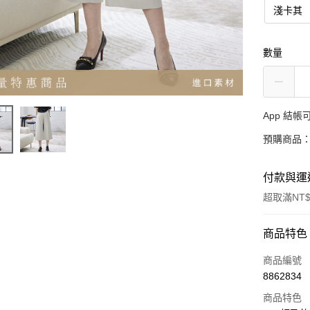
淺卡其
數量
App 結
預購商品：
付款與運
超取滿NT$
付款方式
商品特色
信用卡一
商品編號
8862834
超商取貨
商品特色
LINE Pay