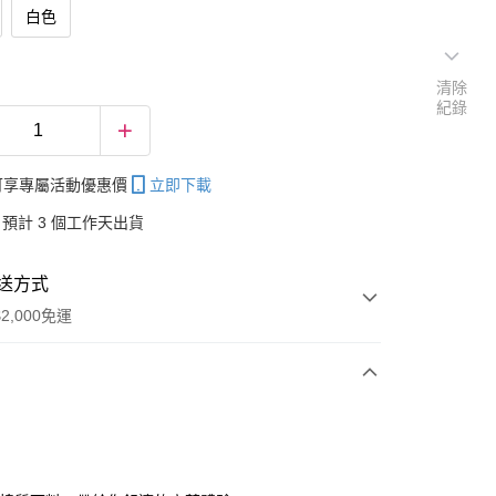
白色
清除
紀錄
帳可享專屬活動優惠價
立即下載
預計 3 個工作天出貨
送方式
2,000免運
次付款
付款