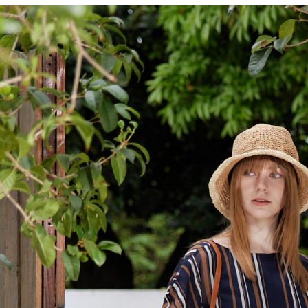
先享後付
付款後7-1
※ 交易是
每筆NT$6
是否繳費成
付客戶支
宅配-滿20
【注意事
每筆NT$1
１．透過由
交易，需
求債權轉
２．關於
https://aft
３．未成
「AFTE
任。
４．使用「
即時審查
結果請求
５．嚴禁
形，恩沛
動。