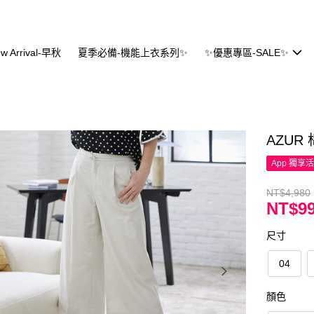
w Arrival-早秋
夏季必備-機能上衣系列✨
✨優惠專區-SALE✨
AZUR
App 獨享
NT$4,980
NT$99
尺寸
04
顏色