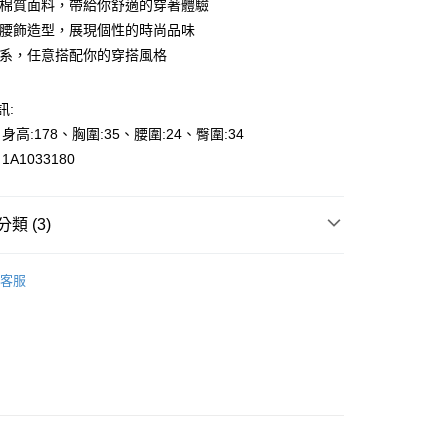
的棉質面料，帶給你舒適的穿著體驗
的腰飾造型，展現個性的時尚品味
色系，任意搭配你的穿搭風格
訊:
y
、身高:178、胸圍:35、腰圍:24、臀圍:34
享後付
A1033180
FTEE先享後付」】
先享後付是「在收到商品之後才付款」的支付方式。 讓您購物簡單
類 (3)
心！
：不需註冊會員、不需綁卡、不需儲值。
ts
：只要手機號碼，簡訊認證，即可結帳。
長褲-Long Pants
000元免運
客服
：先確認商品／服務後，再付款。
👉都會女性｜時尚OL系列
0，滿NT$2,000(含以上)免運費
EE先享後付」結帳流程】
專區🎉
精選褲裝出清-1200元起
貨---滿2000元免運
方式選擇「AFTEE先享後付」後，將跳轉至「AFTEE先享後
頁面，進行簡訊認證並確認金額後，即可完成結帳。
0，滿NT$2,000(含以上)免運費
成立數日內，您將收到繳費通知簡訊。
費通知簡訊後14天內，點擊此簡訊中的連結，可透過四大超商
2000元免運
網路銀行／等多元方式進行付款，方視為交易完成。
0，滿NT$2,000(含以上)免運費
：結帳手續完成當下不需立刻繳費，但若您需要取消訂單，請聯
的店家。未經商家同意取消之訂單仍視為有效，需透過AFTEE