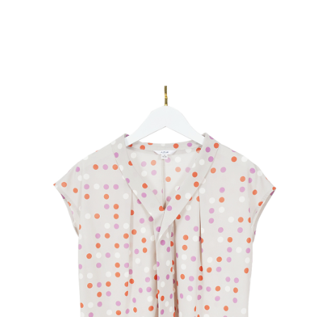
結帳頁面，進行簡訊認證並確認金額後，即可完成結帳。
２．訂單成立數日內，您將收到繳費通知簡訊。
7-11--滿2000元免運
３．收到繳費通知簡訊後14天內，點擊此簡訊中的連結，可透過四大超商／
每筆NT$60，滿NT$2,000(含以上)免運費
ATM／網路銀行／等多元方式進行付款，方視為交易完成。
※ 請注意：結帳手續完成當下不需立刻繳費，但若您需要取消訂單，請聯絡
付款後7-11取貨---滿2000元免運
購買商品的店家。未經商家同意取消之訂單仍視為有效，需透過AFTEE先享
後付繳納相關費用。
每筆NT$60，滿NT$2,000(含以上)免運費
※ 交易是否成功請以「AFTEE先享後付 」之結帳頁面顯示為準，若有關於
是否繳費成功／繳費後需取消欲退款等相關疑問，請聯繫「AFTEE先享後付
宅配-滿2000元免運
客戶支援中心」
https://netprotections.freshdesk.com/support/home
每筆NT$120，滿NT$2,000(含以上)免運費
【注意事項】
１．透過由恩沛科技股份有限公司提供之「AFTEE先享後付」服務完成之交
易，需依本服務之必要範圍內提供個人資料，並將交易相關給付款項請求債
權轉讓予恩沛科技股份有限公司。
２．關於個人資料處理事宜，請瀏覽以下網址：
https://aftee.tw/terms/#terms3
３．未成年的使用者請事先徵得法定代理人或監護人之同意方可使用
「AFTEE先享後付」，若未經同意申辦者引起之損失，本公司不負相關責
任。
４．使用「AFTEE先享後付」時，將依據個別帳號之用戶狀況，依本公司即
時審查核予不同之上限額度；若仍有額度不足之情形，本公司將視審查結果
請求用戶進行身份認證。
５．嚴禁一人註冊多個帳號或使用他人資訊註冊。若發現惡意使用之情形，
恩沛科技股份有限公司將有權停止該用戶之使用額度並採取法律行動。