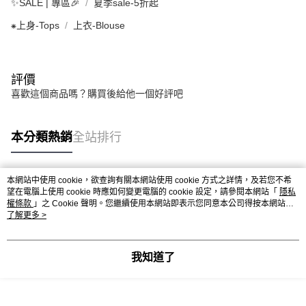
✨SALE | 專區🎉
夏季sale-5折起
⁕上身-Tops
上衣-Blouse
評價
喜歡這個商品嗎？購買後給他一個好評吧
本分類熱銷
全站排行
本網站中使用 cookie，欲查詢有關本網站使用 cookie 方式之詳情，及若您不希
熱門標籤
望在電腦上使用 cookie 時應如何變更電腦的 cookie 設定，請參閱本網站「
隱私
權條款
」之 Cookie 聲明。您繼續使用本網站即表示您同意本公司得按本網站使
用條款之 Cookie 聲明使用 cookie。
了解更多 >
我知道了