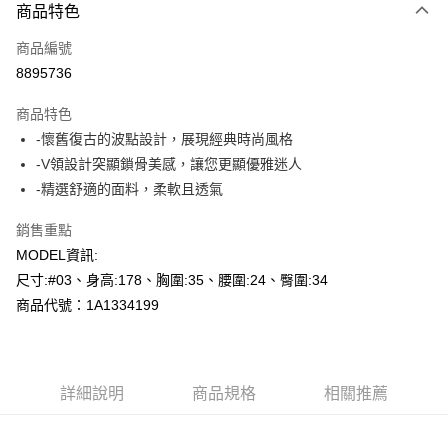
商品特色
信用卡一次付款
商品編號
超商取貨付款
8895736
LINE Pay
商品特色
Apple Pay
-懷舊復古的波點設計，展現經典時尚風格
-V領設計突顯鎖骨美感，讓您更顯優雅迷人
悠遊付
-精選舒適的面料，柔軟且透氣
Google Pay
銷售重點
AFTEE先享後付
MODEL資訊:
相關說明
尺寸:#03、身高:178、胸圍:35、腰圍:24、臀圍:34
【關於「AFTEE先享後付」】
商品代號：1A1334199
AFTEE先享後付是「在收到商品之後才付款」的支付方式。 讓您購物簡單
運送方式
便利好安心！
１．簡單：不需註冊會員、不需綁卡、不需儲值。
全家--滿2000元免運
２．便利：只要手機號碼，簡訊認證，即可結帳。
每筆NT$60，滿NT$2,000(含以上)免運費
３．安心：先確認商品／服務後，再付款。
詳細說明
商品規格
相關推薦
付款後全家取貨---滿2000元免運
【「AFTEE先享後付」結帳流程】
１．於結帳方式選擇「AFTEE先享後付」後，將跳轉至「AFTEE先享後付」
每筆NT$60，滿NT$2,000(含以上)免運費