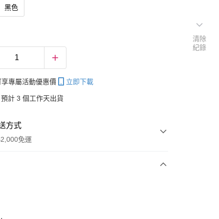
黑色
清除
紀錄
帳可享專屬活動優惠價
立即下載
預計 3 個工作天出貨
送方式
2,000免運
次付款
付款