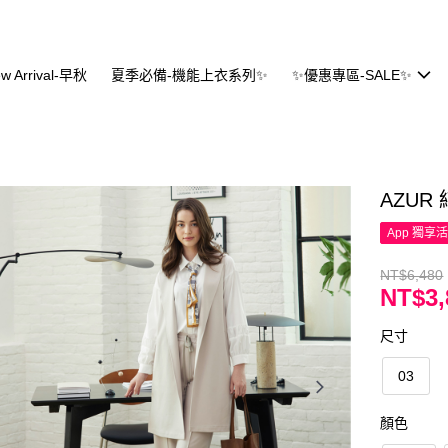
w Arrival-早秋
夏季必備-機能上衣系列✨
✨優惠專區-SALE✨
AZUR
App 獨享
NT$6,480
NT$3,
尺寸
03
顏色