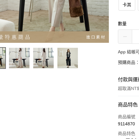
卡其
數量
App 結
預購商品：
付款與運
超取滿NT$
付款方式
商品特色
信用卡一
商品編號
9114870
超商取貨
商品特色
LINE Pay