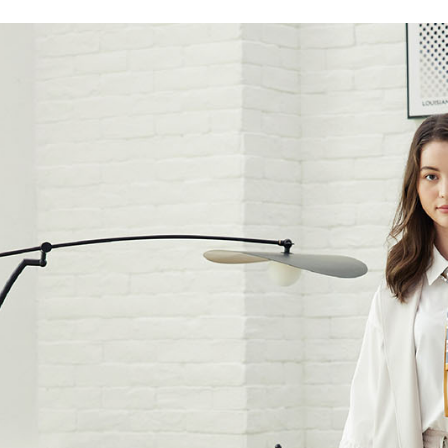
先享後付
每筆NT$6
※ 交易是
是否繳費成
付款後7-1
付客戶支
每筆NT$6
【注意事
宅配-滿20
１．透過由
交易，需
每筆NT$1
求債權轉
２．關於
https://aft
３．未成
「AFTE
任。
４．使用「
即時審查
結果請求
５．嚴禁
形，恩沛
動。