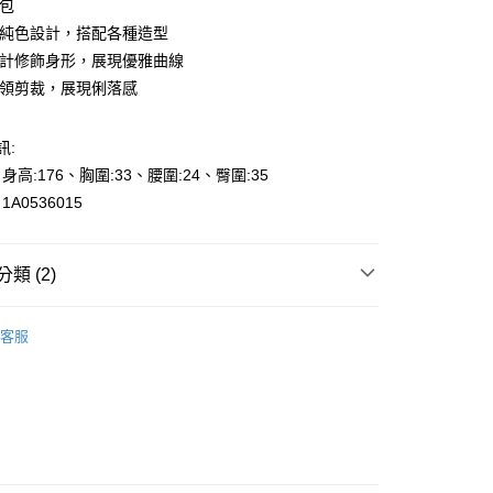
包包
的純色設計，搭配各種造型
設計修飾身形，展現優雅曲線
翻領剪裁，展現俐落感
y
訊:
享後付
、身高:176、胸圍:33、腰圍:24、臀圍:35
A0536015
FTEE先享後付」】
先享後付是「在收到商品之後才付款」的支付方式。 讓您購物簡單
心！
：不需註冊會員、不需綁卡、不需儲值。
類 (2)
：只要手機號碼，簡訊認證，即可結帳。
：先確認商品／服務後，再付款。
et
客服
000元免運
EE先享後付」結帳流程】
👉都會女性｜時尚OL系列
0，滿NT$2,000(含以上)免運費
方式選擇「AFTEE先享後付」後，將跳轉至「AFTEE先享後
頁面，進行簡訊認證並確認金額後，即可完成結帳。
貨---滿2000元免運
成立數日內，您將收到繳費通知簡訊。
費通知簡訊後14天內，點擊此簡訊中的連結，可透過四大超商
0，滿NT$2,000(含以上)免運費
網路銀行／等多元方式進行付款，方視為交易完成。
：結帳手續完成當下不需立刻繳費，但若您需要取消訂單，請聯
2000元免運
的店家。未經商家同意取消之訂單仍視為有效，需透過AFTEE