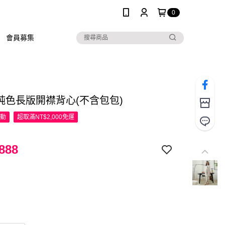
0
會員募集
 純色長版開襟背心(不含包包)
活動
超取滿NT$2,000免運
888