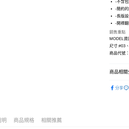
-不含
-簡約
Apple Pay
-長版
悠遊付
-開襟
Google Pa
銷售重點
MODEL資
AFTEE先
尺寸:#03
相關說明
商品代號：1
【關於「A
ATM付款
AFTEE
便利好安
１．簡單
商品相關分
２．便利
運送方式
３．安心
⁕外套-Jack
分享
全家--滿2
【「AFT
風格精選
每筆NT$6
１．於結帳
付」結帳
付款後全家取
２．訂單
３．收到繳
每筆NT$6
／ATM／
說明
商品規格
相關推薦
※ 請注意
7-11--滿
絡購買商品