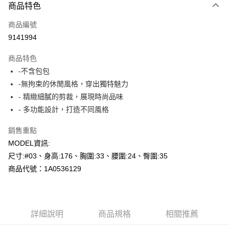
商品特色
信用卡一次付款
商品編號
超商取貨付款
9141994
LINE Pay
商品特色
Apple Pay
-不含包包
-無拘束的休閒風格，穿出獨特魅力
悠遊付
- 精緻細膩的剪裁，展現時尚品味
Google Pay
- 多功能設計，打造不同風格
AFTEE先享後付
銷售重點
相關說明
MODEL資訊:
【關於「AFTEE先享後付」】
尺寸:#03、身高:176、胸圍:33、腰圍:24、臀圍:35
ATM付款
AFTEE先享後付是「在收到商品之後才付款」的支付方式。 讓您購物簡單
便利好安心！
商品代號：1A0536129
１．簡單：不需註冊會員、不需綁卡、不需儲值。
運送方式
２．便利：只要手機號碼，簡訊認證，即可結帳。
３．安心：先確認商品／服務後，再付款。
全家--滿2000元免運
每筆NT$60，滿NT$2,000(含以上)免運費
詳細說明
商品規格
相關推薦
【「AFTEE先享後付」結帳流程】
１．於結帳方式選擇「AFTEE先享後付」後，將跳轉至「AFTEE先享後付」