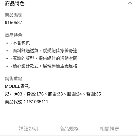
商品特色
信用卡一次付款
商品編號
超商取貨付款
9150587
LINE Pay
商品特色
Apple Pay
-不含包包
-面料舒適透氣，感受絕佳穿著舒適
悠遊付
-寬鬆的版型，提供絕佳的活動空間
Google Pay
-精心設計款式，展現極簡主義風格
AFTEE先享後付
銷售重點
相關說明
MODEL資訊:
【關於「AFTEE先享後付」】
尺寸:#03、身高:176、胸圍:33、腰圍:24、臀圍:35
ATM付款
AFTEE先享後付是「在收到商品之後才付款」的支付方式。 讓您購物簡單
便利好安心！
商品代號：1S1035111
１．簡單：不需註冊會員、不需綁卡、不需儲值。
運送方式
２．便利：只要手機號碼，簡訊認證，即可結帳。
３．安心：先確認商品／服務後，再付款。
全家--滿2000元免運
每筆NT$60，滿NT$2,000(含以上)免運費
詳細說明
商品規格
相關推薦
【「AFTEE先享後付」結帳流程】
１．於結帳方式選擇「AFTEE先享後付」後，將跳轉至「AFTEE先享後付」