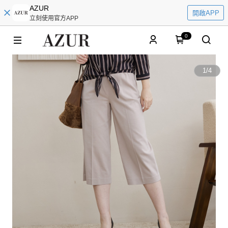
AZUR
開啟APP
立刻使用官方APP
0
1
/
4