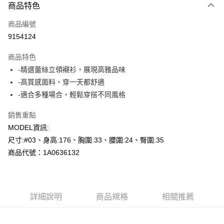
商品特色
信用卡一次付款
商品編號
超商取貨付款
9154124
LINE Pay
商品特色
Apple Pay
-精選蕾絲立領襯衫，展現高雅品味
-高質感面料，穿一天都舒適
悠遊付
-適合多種場合，輕鬆穿搭不同風格
Google Pay
銷售重點
AFTEE先享後付
MODEL資訊:
相關說明
尺寸:#03、身高:176、胸圍:33、腰圍:24、臀圍:35
【關於「AFTEE先享後付」】
商品代號：1A0636132
ATM付款
AFTEE先享後付是「在收到商品之後才付款」的支付方式。 讓您購物簡單
便利好安心！
１．簡單：不需註冊會員、不需綁卡、不需儲值。
運送方式
２．便利：只要手機號碼，簡訊認證，即可結帳。
３．安心：先確認商品／服務後，再付款。
全家--滿2000元免運
詳細說明
商品規格
相關推薦
每筆NT$60，滿NT$2,000(含以上)免運費
【「AFTEE先享後付」結帳流程】
１．於結帳方式選擇「AFTEE先享後付」後，將跳轉至「AFTEE先享後付」