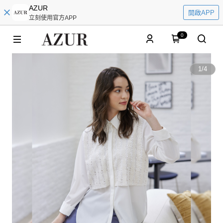
AZUR
開啟APP
立刻使用官方APP
0
1
/
4