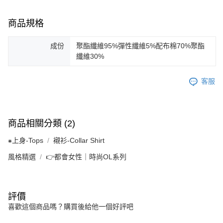
商品規格
成份
聚酯纖維95%彈性纖維5%配布棉70%聚酯
纖維30%
客服
商品相關分類 (2)
⁕上身-Tops
襯衫-Collar Shirt
風格精選
👉都會女性｜時尚OL系列
評價
喜歡這個商品嗎？購買後給他一個好評吧