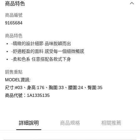
商品特色
信用卡一次付款
商品編號
超商取貨付款
9165684
LINE Pay
商品特色
Apple Pay
-精緻的設計細節 品味脫穎而出
-舒適輕盈的面料 感受每一個細微觸感
悠遊付
-柔和色系 任意搭配各款式下身
Google Pay
銷售重點
AFTEE先享後付
MODEL資訊:
相關說明
尺寸:#03、身高:176、胸圍:33、腰圍:24、臀圍:35
【關於「AFTEE先享後付」】
商品代號：1A1335135
ATM付款
AFTEE先享後付是「在收到商品之後才付款」的支付方式。 讓您購物簡單
便利好安心！
１．簡單：不需註冊會員、不需綁卡、不需儲值。
運送方式
２．便利：只要手機號碼，簡訊認證，即可結帳。
３．安心：先確認商品／服務後，再付款。
全家--滿2000元免運
詳細說明
商品規格
相關推薦
每筆NT$60，滿NT$2,000(含以上)免運費
【「AFTEE先享後付」結帳流程】
１．於結帳方式選擇「AFTEE先享後付」後，將跳轉至「AFTEE先享後付」