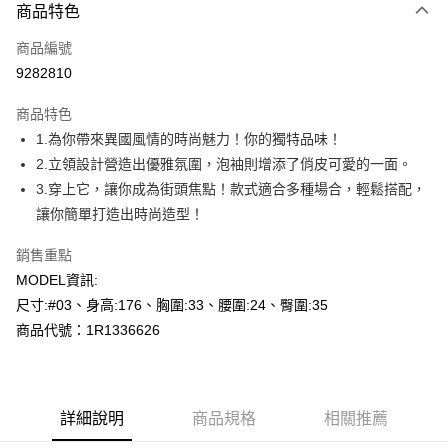
商品特色
信用卡一次付款
商品編號
超商取貨付款
9282810
LINE Pay
商品特色
Apple Pay
1.為你帶來異國風情的時尚魅力！你的獨特品味！
2.立領設計營造出優雅氛圍，泡袖則增添了俏皮可愛的一面。
悠遊付
3.穿上它，讓你成為街頭焦點！款式適合多種場合，輕鬆搭配，
Google Pay
讓你簡單打造出時尚造型！
AFTEE先享後付
銷售重點
相關說明
MODEL資訊:
【關於「AFTEE先享後付」】
尺寸:#03、身高:176、胸圍:33、腰圍:24、臀圍:35
ATM付款
AFTEE先享後付是「在收到商品之後才付款」的支付方式。 讓您購物簡單
便利好安心！
商品代號：1R1336626
１．簡單：不需註冊會員、不需綁卡、不需儲值。
運送方式
２．便利：只要手機號碼，簡訊認證，即可結帳。
３．安心：先確認商品／服務後，再付款。
全家--滿2000元免運
每筆NT$60，滿NT$2,000(含以上)免運費
詳細說明
商品規格
相關推薦
【「AFTEE先享後付」結帳流程】
１．於結帳方式選擇「AFTEE先享後付」後，將跳轉至「AFTEE先享後付」