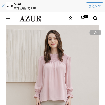
AZUR
開啟APP
立刻使用官方APP
0
1
/
4