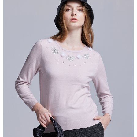
付款後全家取貨---滿2000元免運
【「AFTEE先享後付」結帳流程】
１．於結帳方式選擇「AFTEE先享後付」後，將跳轉至「AFTEE先享後付」
每筆NT$60，滿NT$2,000(含以上)免運費
結帳頁面，進行簡訊認證並確認金額後，即可完成結帳。
２．訂單成立數日內，您將收到繳費通知簡訊。
7-11--滿2000元免運
３．收到繳費通知簡訊後14天內，點擊此簡訊中的連結，可透過四大超商／
每筆NT$60，滿NT$2,000(含以上)免運費
ATM／網路銀行／等多元方式進行付款，方視為交易完成。
※ 請注意：結帳手續完成當下不需立刻繳費，但若您需要取消訂單，請聯絡
付款後7-11取貨---滿2000元免運
購買商品的店家。未經商家同意取消之訂單仍視為有效，需透過AFTEE先享
後付繳納相關費用。
每筆NT$60，滿NT$2,000(含以上)免運費
※ 交易是否成功請以「AFTEE先享後付 」之結帳頁面顯示為準，若有關於
是否繳費成功／繳費後需取消欲退款等相關疑問，請聯繫「AFTEE先享後付
宅配-滿2000元免運
客戶支援中心」
https://netprotections.freshdesk.com/support/home
每筆NT$120，滿NT$2,000(含以上)免運費
【注意事項】
１．透過由恩沛科技股份有限公司提供之「AFTEE先享後付」服務完成之交
易，需依本服務之必要範圍內提供個人資料，並將交易相關給付款項請求債
權轉讓予恩沛科技股份有限公司。
２．關於個人資料處理事宜，請瀏覽以下網址：
https://aftee.tw/terms/#terms3
３．未成年的使用者請事先徵得法定代理人或監護人之同意方可使用
「AFTEE先享後付」，若未經同意申辦者引起之損失，本公司不負相關責
任。
４．使用「AFTEE先享後付」時，將依據個別帳號之用戶狀況，依本公司即
時審查核予不同之上限額度；若仍有額度不足之情形，本公司將視審查結果
請求用戶進行身份認證。