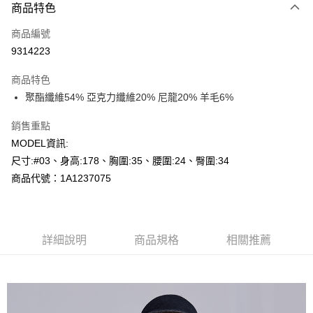
商品特色
信用卡一次付款
商品編號
超商取貨付款
9314223
LINE Pay
商品特色
Apple Pay
聚酯纖維54% 亞克力纖維20% 尼龍20% 羊毛6%
悠遊付
銷售重點
MODEL資訊:
Google Pay
尺寸:#03、身高:178、胸圍:35、腰圍:24、臀圍:34
全盈+PAY
商品代號：1A1237075
AFTEE先享後付
相關說明
【關於「AFTEE先享後付」】
詳細說明
商品規格
相關推薦
AFTEE先享後付是「在收到商品之後才付款」的支付方式。 讓您購物簡單
運送方式
便利好安心！
１．簡單：不需註冊會員、不需綁卡、不需儲值。
全家--滿2000元免運
２．便利：只要手機號碼，簡訊認證，即可結帳。
每筆NT$60，滿NT$2,000(含以上)免運費
３．安心：先確認商品／服務後，再付款。