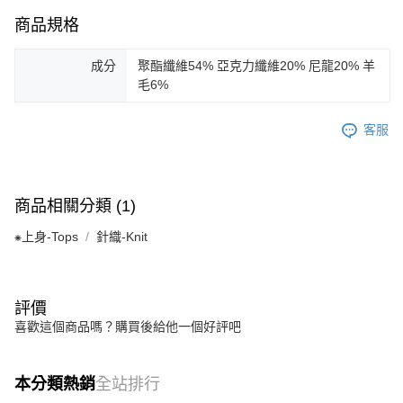
商品規格
成分
聚酯纖維54% 亞克力纖維20% 尼龍20% 羊
毛6%
客服
商品相關分類 (1)
⁕上身-Tops
針織-Knit
評價
喜歡這個商品嗎？購買後給他一個好評吧
本分類熱銷
全站排行