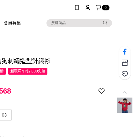
0
會員募集
R狗狗刺繡造型針織衫
活動
超取滿NT$2,000免運
568
03