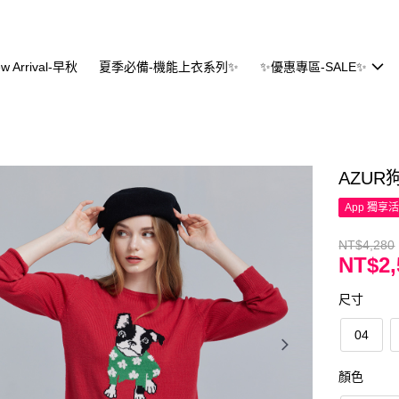
w Arrival-早秋
夏季必備-機能上衣系列✨
✨優惠專區-SALE✨
AZU
App 獨享
NT$4,280
NT$2,
尺寸
04
顏色