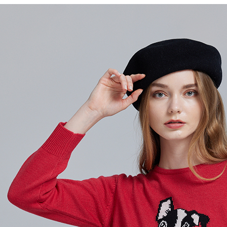
每筆NT$6
※ 請注意
絡購買商品
先享後付
付款後7-1
※ 交易是
每筆NT$6
是否繳費成
付客戶支
宅配-滿20
【注意事
每筆NT$1
１．透過由
交易，需
求債權轉
２．關於
https://aft
３．未成
「AFTE
任。
４．使用「
即時審查
結果請求
５．嚴禁
形，恩沛
動。