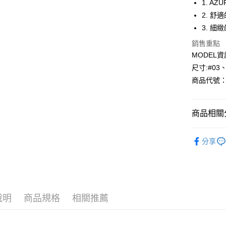
1. 
2. 
Apple Pay
3. 
悠遊付
銷售重點
MODEL資
Google Pa
尺寸:#03
全盈+PAY
商品代號：1
AFTEE先
相關說明
商品相關分
【關於「A
AFTEE
🎉找尋您
便利好安
運送方式
分享
１．簡單
⁕上身-Top
２．便利
全家--滿2
３．安心
每筆NT$6
【「AFT
付款後全家取
１．於結帳
付」結帳
說明
商品規格
相關推薦
每筆NT$6
２．訂單
３．收到繳
7-11--滿
／ATM／