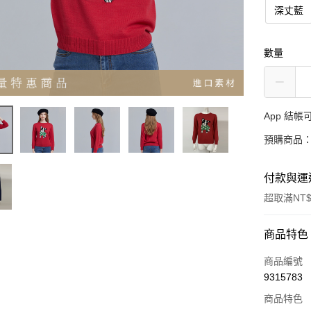
深丈藍
數量
App 結
預購商品：
付款與運
超取滿NT$
付款方式
商品特色
信用卡一
商品編號
9315783
超商取貨
商品特色
LINE Pay