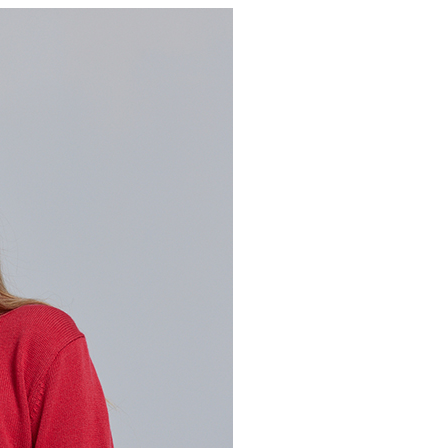
0，滿NT$2,000(含以上)免運費
：結帳手續完成當下不需立刻繳費，但若您需要取消訂單，請聯
的店家。未經商家同意取消之訂單仍視為有效，需透過AFTEE
繳納相關費用。
1取貨---滿2000元免運
否成功請以「AFTEE先享後付 」之結帳頁面顯示為準，若有關於
0，滿NT$2,000(含以上)免運費
功／繳費後需取消欲退款等相關疑問，請聯繫「AFTEE先享後
援中心」
https://netprotections.freshdesk.com/support/home
00元免運
項】
20，滿NT$2,000(含以上)免運費
恩沛科技股份有限公司提供之「AFTEE先享後付」服務完成之
依本服務之必要範圍內提供個人資料，並將交易相關給付款項請
讓予恩沛科技股份有限公司。
個人資料處理事宜，請瀏覽以下網址：
ee.tw/terms/#terms3
年的使用者請事先徵得法定代理人或監護人之同意方可使用
E先享後付」，若未經同意申辦者引起之損失，本公司不負相關責
AFTEE先享後付」時，將依據個別帳號之用戶狀況，依本公司
核予不同之上限額度；若仍有額度不足之情形，本公司將視審查
用戶進行身份認證。
一人註冊多個帳號或使用他人資訊註冊。若發現惡意使用之情
科技股份有限公司將有權停止該用戶之使用額度並採取法律行