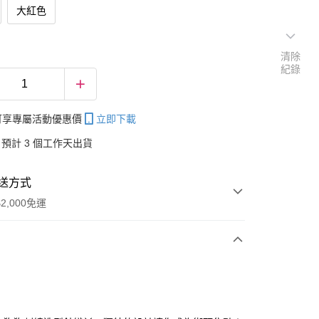
大紅色
清除
紀錄
帳可享專屬活動優惠價
立即下載
預計 3 個工作天出貨
送方式
2,000免運
次付款
付款