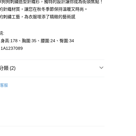
AZUR狗狗刺繡造型針織衫，獨特的設計讓你成為街頭焦點！
舒適的針織材質，讓您在秋冬季節保持溫暖又時尚。
細緻的刺繡工藝，為衣服增添了精緻的藝術感
訊:
y
、身高:178、胸圍:35、腰圍:24、臀圍:34
A1237089
享後付
類 (2)
FTEE先享後付」】
先享後付是「在收到商品之後才付款」的支付方式。 讓您購物簡單
的季節
🎉冬SALE-50%off
心！
客服
：不需註冊會員、不需綁卡、不需儲值。
s
針織-Knit
：只要手機號碼，簡訊認證，即可結帳。
000元免運
：先確認商品／服務後，再付款。
0，滿NT$2,000(含以上)免運費
EE先享後付」結帳流程】
貨---滿2000元免運
方式選擇「AFTEE先享後付」後，將跳轉至「AFTEE先享後
頁面，進行簡訊認證並確認金額後，即可完成結帳。
0，滿NT$2,000(含以上)免運費
成立數日內，您將收到繳費通知簡訊。
費通知簡訊後14天內，點擊此簡訊中的連結，可透過四大超商
2000元免運
網路銀行／等多元方式進行付款，方視為交易完成。