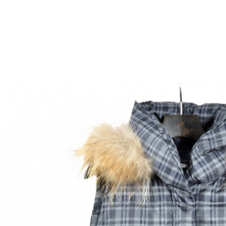
每筆NT$6
※ 請注意
絡購買商品
先享後付
付款後7-1
※ 交易是
每筆NT$6
是否繳費成
付客戶支
宅配-滿20
【注意事
每筆NT$1
１．透過由
交易，需
求債權轉
２．關於
https://aft
３．未成
「AFTE
任。
４．使用「
即時審查
結果請求
５．嚴禁
形，恩沛
動。