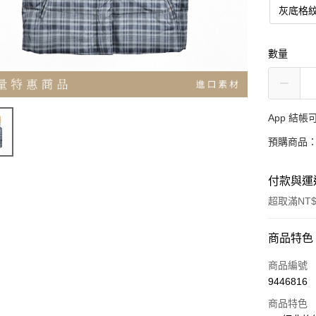
灰底格
數量
App 結
預購商品：
付款與運
超取滿NT$
付款方式
商品特色
信用卡一
商品編號
9446816
超商取貨
商品特色
LINE Pay