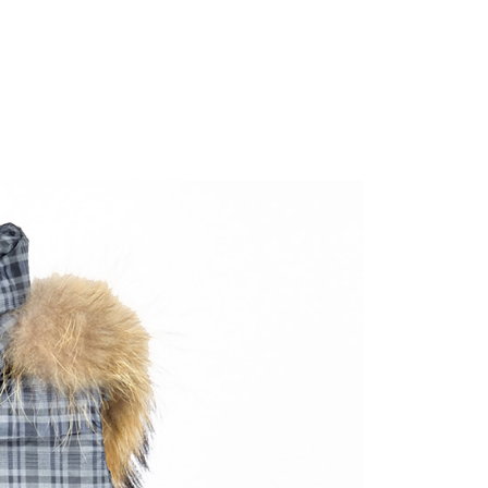
0，滿NT$2,000(含以上)免運費
：結帳手續完成當下不需立刻繳費，但若您需要取消訂單，請聯
的店家。未經商家同意取消之訂單仍視為有效，需透過AFTEE
繳納相關費用。
1取貨---滿2000元免運
否成功請以「AFTEE先享後付 」之結帳頁面顯示為準，若有關於
0，滿NT$2,000(含以上)免運費
功／繳費後需取消欲退款等相關疑問，請聯繫「AFTEE先享後
援中心」
https://netprotections.freshdesk.com/support/home
00元免運
項】
20，滿NT$2,000(含以上)免運費
恩沛科技股份有限公司提供之「AFTEE先享後付」服務完成之
依本服務之必要範圍內提供個人資料，並將交易相關給付款項請
讓予恩沛科技股份有限公司。
個人資料處理事宜，請瀏覽以下網址：
ee.tw/terms/#terms3
年的使用者請事先徵得法定代理人或監護人之同意方可使用
E先享後付」，若未經同意申辦者引起之損失，本公司不負相關責
AFTEE先享後付」時，將依據個別帳號之用戶狀況，依本公司
核予不同之上限額度；若仍有額度不足之情形，本公司將視審查
用戶進行身份認證。
一人註冊多個帳號或使用他人資訊註冊。若發現惡意使用之情
科技股份有限公司將有權停止該用戶之使用額度並採取法律行