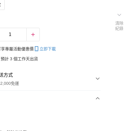
紋
清除
紀錄
帳可享專屬活動優惠價
立即下載
預計 3 個工作天出貨
送方式
2,000免運
次付款
付款