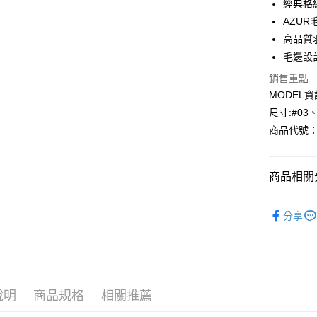
經典格
AZU
Apple Pay
高品質
悠遊付
毛邊設
Google Pa
銷售重點
MODEL資
全盈+PAY
尺寸:#03
AFTEE先
商品代號：1
相關說明
【關於「A
AFTEE
商品相關分
便利好安
運送方式
１．簡單
⁕外套-Jack
２．便利
分享
全家--滿2
３．安心
每筆NT$6
【「AFT
付款後全家取
１．於結帳
付」結帳
每筆NT$6
２．訂單
說明
商品規格
相關推薦
３．收到繳
7-11--滿
／ATM／