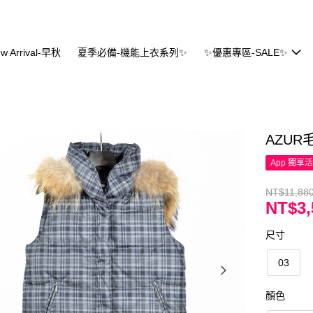
w Arrival-早秋
夏季必備-機能上衣系列✨
✨優惠專區-SALE✨
AZU
App 獨享
NT$11,88
NT$3,
尺寸
03
顏色