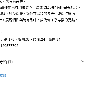
紋，與時尚共舞。
R毛邊連帽格紋羽絨背心，給你溫暖與時尚的完美結合。
羽絨，輕盈保暖，讓你在寒冷的冬天也能保持舒適。
計，展現個性與時尚品味，成為你冬季穿搭的亮點。
y
訊:
、身高:178、胸圍:35、腰圍:24、臀圍:34
享後付
20577702
FTEE先享後付」】
先享後付是「在收到商品之後才付款」的支付方式。 讓您購物簡單
類 (1)
心！
：不需註冊會員、不需綁卡、不需儲值。
et
：只要手機號碼，簡訊認證，即可結帳。
客服
000元免運
：先確認商品／服務後，再付款。
0，滿NT$2,000(含以上)免運費
EE先享後付」結帳流程】
貨---滿2000元免運
方式選擇「AFTEE先享後付」後，將跳轉至「AFTEE先享後
頁面，進行簡訊認證並確認金額後，即可完成結帳。
0，滿NT$2,000(含以上)免運費
成立數日內，您將收到繳費通知簡訊。
費通知簡訊後14天內，點擊此簡訊中的連結，可透過四大超商
2000元免運
網路銀行／等多元方式進行付款，方視為交易完成。