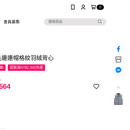
0
會員募集
R毛邊連帽格紋羽絨背心
活動
超取滿NT$2,000免運
0
564