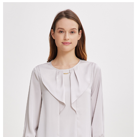
付款後全家取貨---滿2000元免運
【「AFTEE先享後付」結帳流程】
１．於結帳方式選擇「AFTEE先享後付」後，將跳轉至「AFTEE先享後付」
每筆NT$60，滿NT$2,000(含以上)免運費
結帳頁面，進行簡訊認證並確認金額後，即可完成結帳。
２．訂單成立數日內，您將收到繳費通知簡訊。
7-11--滿2000元免運
３．收到繳費通知簡訊後14天內，點擊此簡訊中的連結，可透過四大超商／
每筆NT$60，滿NT$2,000(含以上)免運費
ATM／網路銀行／等多元方式進行付款，方視為交易完成。
※ 請注意：結帳手續完成當下不需立刻繳費，但若您需要取消訂單，請聯絡
付款後7-11取貨---滿2000元免運
購買商品的店家。未經商家同意取消之訂單仍視為有效，需透過AFTEE先享
後付繳納相關費用。
每筆NT$60，滿NT$2,000(含以上)免運費
※ 交易是否成功請以「AFTEE先享後付 」之結帳頁面顯示為準，若有關於
是否繳費成功／繳費後需取消欲退款等相關疑問，請聯繫「AFTEE先享後付
宅配-滿2000元免運
客戶支援中心」
https://netprotections.freshdesk.com/support/home
每筆NT$120，滿NT$2,000(含以上)免運費
【注意事項】
１．透過由恩沛科技股份有限公司提供之「AFTEE先享後付」服務完成之交
易，需依本服務之必要範圍內提供個人資料，並將交易相關給付款項請求債
權轉讓予恩沛科技股份有限公司。
２．關於個人資料處理事宜，請瀏覽以下網址：
https://aftee.tw/terms/#terms3
３．未成年的使用者請事先徵得法定代理人或監護人之同意方可使用
「AFTEE先享後付」，若未經同意申辦者引起之損失，本公司不負相關責
任。
４．使用「AFTEE先享後付」時，將依據個別帳號之用戶狀況，依本公司即
時審查核予不同之上限額度；若仍有額度不足之情形，本公司將視審查結果
請求用戶進行身份認證。