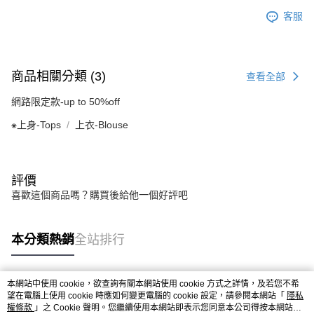
客服
商品相關分類 (3)
查看全部
網路限定款-up to 50%off
⁕上身-Tops
上衣-Blouse
評價
喜歡這個商品嗎？購買後給他一個好評吧
本分類熱銷
全站排行
本網站中使用 cookie，欲查詢有關本網站使用 cookie 方式之詳情，及若您不希
熱門標籤
望在電腦上使用 cookie 時應如何變更電腦的 cookie 設定，請參閱本網站「
隱私
權條款
」之 Cookie 聲明。您繼續使用本網站即表示您同意本公司得按本網站使