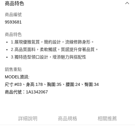
商品特色
信用卡一次付款
商品編號
超商取貨付款
9593681
LINE Pay
商品特色
Apple Pay
1.展現優雅氣質，簡約設計，流線修飾身形。
2.高品質面料，柔軟觸感，質感提升穿著品質。
悠遊付
3.獨特造型領口設計，增添魅力與搭配性
Google Pay
銷售重點
全盈+PAY
MODEL資訊:
尺寸:#03、身高:178、胸圍:35、腰圍:24、臀圍:34
AFTEE先享後付
商品代號：1A1342067
相關說明
【關於「AFTEE先享後付」】
AFTEE先享後付是「在收到商品之後才付款」的支付方式。 讓您購物簡單
運送方式
便利好安心！
１．簡單：不需註冊會員、不需綁卡、不需儲值。
全家--滿2000元免運
詳細說明
商品規格
相關推薦
２．便利：只要手機號碼，簡訊認證，即可結帳。
每筆NT$60，滿NT$2,000(含以上)免運費
３．安心：先確認商品／服務後，再付款。