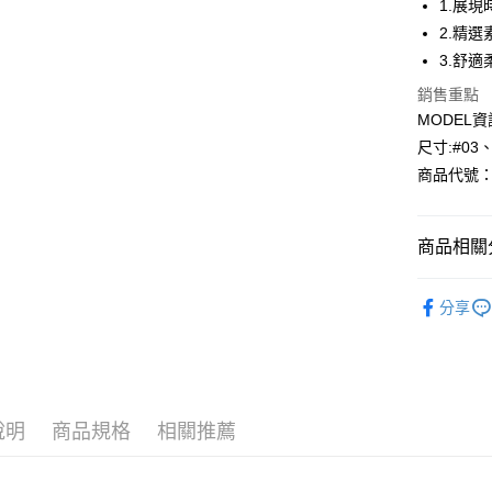
1.展
2.精
Apple Pay
3.舒
悠遊付
銷售重點
MODEL資
Google Pa
尺寸:#03
全盈+PAY
商品代號：1
AFTEE先
相關說明
商品相關分
【關於「A
AFTEE
網路限定款-u
便利好安
運送方式
分享
１．簡單
⁕上身-Top
２．便利
全家--滿2
３．安心
風格精選
每筆NT$6
【「AFT
付款後全家取
１．於結帳
付」結帳
說明
商品規格
相關推薦
每筆NT$6
２．訂單
３．收到繳
7-11--滿
／ATM／