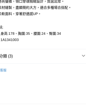
現時尚優雅，領口穿環精緻設計，質感出眾。
選素材縫製，盡顯簡約大方，適合多種場合搭配。
適柔軟面料，穿著舒適感UP。
訊:
y
、身高:178、胸圍:35、腰圍:24、臀圍:34
A1341003
享後付
類 (3)
FTEE先享後付」】
先享後付是「在收到商品之後才付款」的支付方式。 讓您購物簡單
p to 50%off
心！
客服
：不需註冊會員、不需綁卡、不需儲值。
s
上衣-Blouse
：只要手機號碼，簡訊認證，即可結帳。
000元免運
：先確認商品／服務後，再付款。
👉都會女性｜時尚OL系列
0，滿NT$2,000(含以上)免運費
EE先享後付」結帳流程】
貨---滿2000元免運
方式選擇「AFTEE先享後付」後，將跳轉至「AFTEE先享後
頁面，進行簡訊認證並確認金額後，即可完成結帳。
0，滿NT$2,000(含以上)免運費
成立數日內，您將收到繳費通知簡訊。
費通知簡訊後14天內，點擊此簡訊中的連結，可透過四大超商
2000元免運
網路銀行／等多元方式進行付款，方視為交易完成。