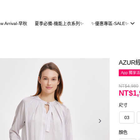
w Arrival-早秋
夏季必備-機能上衣系列✨
✨優惠專區-SALE✨
AZU
App 獨享
NT$4,980
NT$1,
尺寸
03
顏色