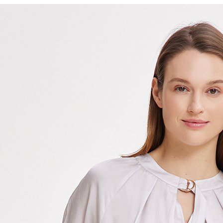
每筆NT$6
※ 請注意
絡購買商品
先享後付
付款後7-1
※ 交易是
每筆NT$6
是否繳費成
付客戶支
宅配-滿20
【注意事
每筆NT$1
１．透過由
交易，需
求債權轉
２．關於
https://aft
３．未成
「AFTE
任。
４．使用「
即時審查
結果請求
５．嚴禁
形，恩沛
動。