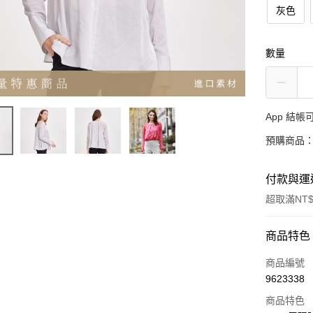
灰色
數量
App 結
預購商品：
付款與運
超取滿NT$
付款方式
商品特色
信用卡一
商品編號
9623338
超商取貨
商品特色
LINE Pay