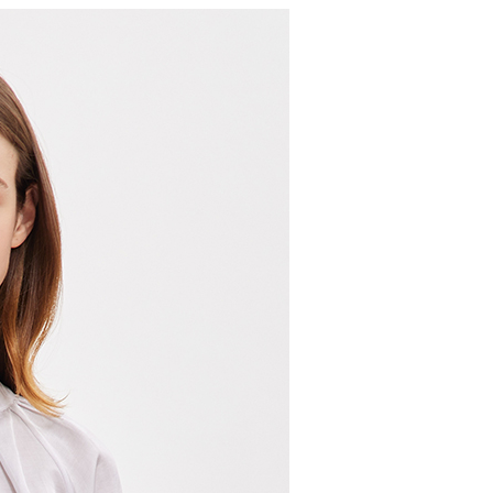
0，滿NT$2,000(含以上)免運費
：結帳手續完成當下不需立刻繳費，但若您需要取消訂單，請聯
的店家。未經商家同意取消之訂單仍視為有效，需透過AFTEE
繳納相關費用。
1取貨---滿2000元免運
否成功請以「AFTEE先享後付 」之結帳頁面顯示為準，若有關於
0，滿NT$2,000(含以上)免運費
功／繳費後需取消欲退款等相關疑問，請聯繫「AFTEE先享後
援中心」
https://netprotections.freshdesk.com/support/home
00元免運
項】
20，滿NT$2,000(含以上)免運費
恩沛科技股份有限公司提供之「AFTEE先享後付」服務完成之
依本服務之必要範圍內提供個人資料，並將交易相關給付款項請
讓予恩沛科技股份有限公司。
個人資料處理事宜，請瀏覽以下網址：
ee.tw/terms/#terms3
年的使用者請事先徵得法定代理人或監護人之同意方可使用
E先享後付」，若未經同意申辦者引起之損失，本公司不負相關責
AFTEE先享後付」時，將依據個別帳號之用戶狀況，依本公司
核予不同之上限額度；若仍有額度不足之情形，本公司將視審查
用戶進行身份認證。
一人註冊多個帳號或使用他人資訊註冊。若發現惡意使用之情
科技股份有限公司將有權停止該用戶之使用額度並採取法律行