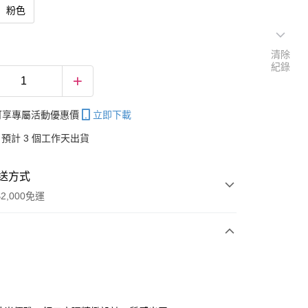
粉色
清除
紀錄
帳可享專屬活動優惠價
立即下載
預計 3 個工作天出貨
送方式
2,000免運
次付款
付款