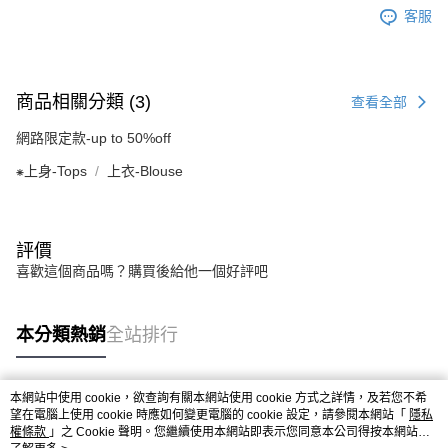
客服
商品相關分類 (3)
查看全部
網路限定款-up to 50%off
⁕上身-Tops
上衣-Blouse
評價
喜歡這個商品嗎？購買後給他一個好評吧
本分類熱銷
全站排行
本網站中使用 cookie，欲查詢有關本網站使用 cookie 方式之詳情，及若您不希
熱門標籤
望在電腦上使用 cookie 時應如何變更電腦的 cookie 設定，請參閱本網站「
隱私
權條款
」之 Cookie 聲明。您繼續使用本網站即表示您同意本公司得按本網站使