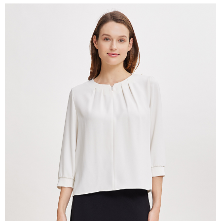
付款後全家取貨---滿2000元免運
【「AFTEE先享後付」結帳流程】
１．於結帳方式選擇「AFTEE先享後付」後，將跳轉至「AFTEE先享後付」
每筆NT$60，滿NT$2,000(含以上)免運費
結帳頁面，進行簡訊認證並確認金額後，即可完成結帳。
２．訂單成立數日內，您將收到繳費通知簡訊。
7-11--滿2000元免運
３．收到繳費通知簡訊後14天內，點擊此簡訊中的連結，可透過四大超商／
每筆NT$60，滿NT$2,000(含以上)免運費
ATM／網路銀行／等多元方式進行付款，方視為交易完成。
※ 請注意：結帳手續完成當下不需立刻繳費，但若您需要取消訂單，請聯絡
付款後7-11取貨---滿2000元免運
購買商品的店家。未經商家同意取消之訂單仍視為有效，需透過AFTEE先享
後付繳納相關費用。
每筆NT$60，滿NT$2,000(含以上)免運費
※ 交易是否成功請以「AFTEE先享後付 」之結帳頁面顯示為準，若有關於
是否繳費成功／繳費後需取消欲退款等相關疑問，請聯繫「AFTEE先享後付
宅配-滿2000元免運
客戶支援中心」
https://netprotections.freshdesk.com/support/home
每筆NT$120，滿NT$2,000(含以上)免運費
【注意事項】
１．透過由恩沛科技股份有限公司提供之「AFTEE先享後付」服務完成之交
易，需依本服務之必要範圍內提供個人資料，並將交易相關給付款項請求債
權轉讓予恩沛科技股份有限公司。
２．關於個人資料處理事宜，請瀏覽以下網址：
https://aftee.tw/terms/#terms3
３．未成年的使用者請事先徵得法定代理人或監護人之同意方可使用
「AFTEE先享後付」，若未經同意申辦者引起之損失，本公司不負相關責
任。
４．使用「AFTEE先享後付」時，將依據個別帳號之用戶狀況，依本公司即
時審查核予不同之上限額度；若仍有額度不足之情形，本公司將視審查結果
請求用戶進行身份認證。