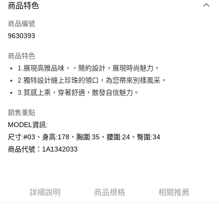
商品特色
信用卡一次付款
商品編號
超商取貨付款
9630393
LINE Pay
商品特色
Apple Pay
1.展現高雅品味，，簡約設計，展現時尚魅力。
2.獨特設計縫上珍珠的領口，為您帶來別樣風采。
悠遊付
3.質感上乘，穿著舒適，散發自信魅力。
Google Pay
銷售重點
全盈+PAY
MODEL資訊:
尺寸:#03、身高:178、胸圍:35、腰圍:24、臀圍:34
AFTEE先享後付
商品代號：1A1342033
相關說明
【關於「AFTEE先享後付」】
AFTEE先享後付是「在收到商品之後才付款」的支付方式。 讓您購物簡單
運送方式
便利好安心！
１．簡單：不需註冊會員、不需綁卡、不需儲值。
全家--滿2000元免運
詳細說明
商品規格
相關推薦
２．便利：只要手機號碼，簡訊認證，即可結帳。
每筆NT$60，滿NT$2,000(含以上)免運費
３．安心：先確認商品／服務後，再付款。