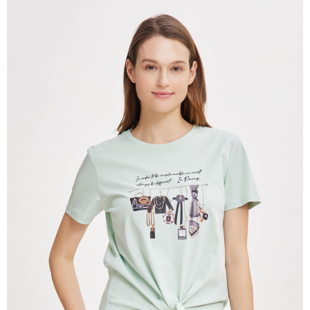
付款後全家取貨---滿2000元免運
【「AFTEE先享後付」結帳流程】
１．於結帳方式選擇「AFTEE先享後付」後，將跳轉至「AFTEE先享後付」
每筆NT$60，滿NT$2,000(含以上)免運費
結帳頁面，進行簡訊認證並確認金額後，即可完成結帳。
２．訂單成立數日內，您將收到繳費通知簡訊。
7-11--滿2000元免運
３．收到繳費通知簡訊後14天內，點擊此簡訊中的連結，可透過四大超商／
每筆NT$60，滿NT$2,000(含以上)免運費
ATM／網路銀行／等多元方式進行付款，方視為交易完成。
※ 請注意：結帳手續完成當下不需立刻繳費，但若您需要取消訂單，請聯絡
付款後7-11取貨---滿2000元免運
購買商品的店家。未經商家同意取消之訂單仍視為有效，需透過AFTEE先享
後付繳納相關費用。
每筆NT$60，滿NT$2,000(含以上)免運費
※ 交易是否成功請以「AFTEE先享後付 」之結帳頁面顯示為準，若有關於
是否繳費成功／繳費後需取消欲退款等相關疑問，請聯繫「AFTEE先享後付
宅配-滿2000元免運
客戶支援中心」
https://netprotections.freshdesk.com/support/home
每筆NT$120，滿NT$2,000(含以上)免運費
【注意事項】
１．透過由恩沛科技股份有限公司提供之「AFTEE先享後付」服務完成之交
易，需依本服務之必要範圍內提供個人資料，並將交易相關給付款項請求債
權轉讓予恩沛科技股份有限公司。
２．關於個人資料處理事宜，請瀏覽以下網址：
https://aftee.tw/terms/#terms3
３．未成年的使用者請事先徵得法定代理人或監護人之同意方可使用
「AFTEE先享後付」，若未經同意申辦者引起之損失，本公司不負相關責
任。
４．使用「AFTEE先享後付」時，將依據個別帳號之用戶狀況，依本公司即
時審查核予不同之上限額度；若仍有額度不足之情形，本公司將視審查結果
請求用戶進行身份認證。