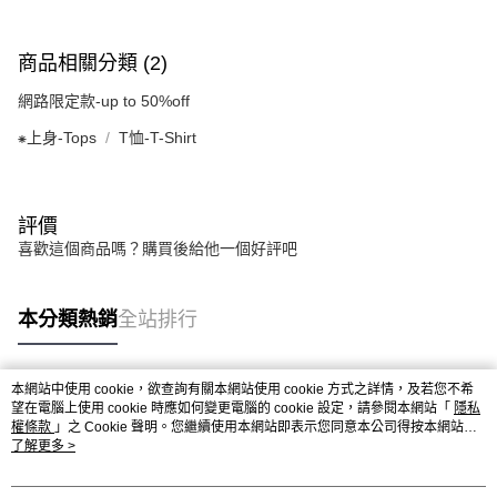
商品相關分類 (2)
網路限定款-up to 50%off
⁕上身-Tops
T恤-T-Shirt
評價
喜歡這個商品嗎？購買後給他一個好評吧
本分類熱銷
全站排行
本網站中使用 cookie，欲查詢有關本網站使用 cookie 方式之詳情，及若您不希
熱門標籤
望在電腦上使用 cookie 時應如何變更電腦的 cookie 設定，請參閱本網站「
隱私
權條款
」之 Cookie 聲明。您繼續使用本網站即表示您同意本公司得按本網站使
用條款之 Cookie 聲明使用 cookie。
了解更多 >