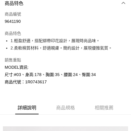
商品特色
信用卡一次付款
商品編號
超商取貨付款
9641190
LINE Pay
商品特色
Apple Pay
1.輕盈舒適，搭配綁帶印花設計，展現時尚品味。
2.柔軟棉質材料，舒適親膚。簡約設計，展現優雅氣質。
悠遊付
銷售重點
Google Pay
MODEL資訊:
全盈+PAY
尺寸:#03、身高:178、胸圍:35、腰圍:24、臀圍:34
商品代號：1R0743617
AFTEE先享後付
相關說明
【關於「AFTEE先享後付」】
AFTEE先享後付是「在收到商品之後才付款」的支付方式。 讓您購物簡單
運送方式
便利好安心！
詳細說明
商品規格
相關推薦
１．簡單：不需註冊會員、不需綁卡、不需儲值。
全家--滿2000元免運
２．便利：只要手機號碼，簡訊認證，即可結帳。
每筆NT$60，滿NT$2,000(含以上)免運費
３．安心：先確認商品／服務後，再付款。