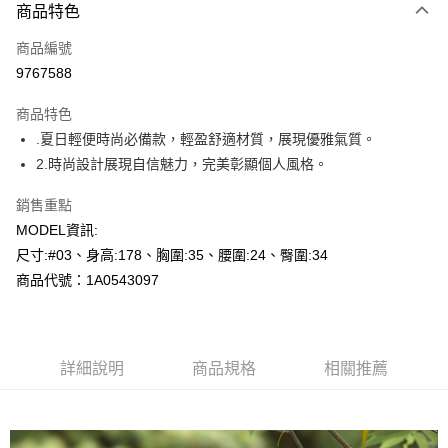
商品特色
信用卡一次付款
商品編號
超商取貨付款
9767588
LINE Pay
商品特色
Apple Pay
.夏日輕便時尚必備款，輕盈舒適材質，展現優雅氣質。
2.時尚設計展現自信魅力，完美彰顯個人風格。
悠遊付
銷售重點
Google Pay
MODEL資訊:
全盈+PAY
尺寸:#03、身高:178、胸圍:35、腰圍:24、臀圍:34
商品代號：1A0543097
AFTEE先享後付
相關說明
【關於「AFTEE先享後付」】
AFTEE先享後付是「在收到商品之後才付款」的支付方式。 讓您購物簡單
運送方式
便利好安心！
詳細說明
商品規格
相關推薦
１．簡單：不需註冊會員、不需綁卡、不需儲值。
全家--滿2000元免運
２．便利：只要手機號碼，簡訊認證，即可結帳。
每筆NT$60，滿NT$2,000(含以上)免運費
３．安心：先確認商品／服務後，再付款。