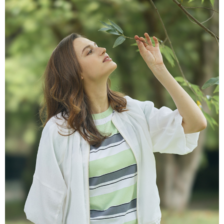
付款後全家取貨---滿2000元免運
【「AFTEE先享後付」結帳流程】
１．於結帳方式選擇「AFTEE先享後付」後，將跳轉至「AFTEE先享後付」
每筆NT$60，滿NT$2,000(含以上)免運費
結帳頁面，進行簡訊認證並確認金額後，即可完成結帳。
２．訂單成立數日內，您將收到繳費通知簡訊。
7-11--滿2000元免運
３．收到繳費通知簡訊後14天內，點擊此簡訊中的連結，可透過四大超商／
每筆NT$60，滿NT$2,000(含以上)免運費
ATM／網路銀行／等多元方式進行付款，方視為交易完成。
※ 請注意：結帳手續完成當下不需立刻繳費，但若您需要取消訂單，請聯絡
付款後7-11取貨---滿2000元免運
購買商品的店家。未經商家同意取消之訂單仍視為有效，需透過AFTEE先享
後付繳納相關費用。
每筆NT$60，滿NT$2,000(含以上)免運費
※ 交易是否成功請以「AFTEE先享後付 」之結帳頁面顯示為準，若有關於
是否繳費成功／繳費後需取消欲退款等相關疑問，請聯繫「AFTEE先享後付
宅配-滿2000元免運
客戶支援中心」
https://netprotections.freshdesk.com/support/home
每筆NT$120，滿NT$2,000(含以上)免運費
【注意事項】
１．透過由恩沛科技股份有限公司提供之「AFTEE先享後付」服務完成之交
易，需依本服務之必要範圍內提供個人資料，並將交易相關給付款項請求債
權轉讓予恩沛科技股份有限公司。
２．關於個人資料處理事宜，請瀏覽以下網址：
https://aftee.tw/terms/#terms3
３．未成年的使用者請事先徵得法定代理人或監護人之同意方可使用
「AFTEE先享後付」，若未經同意申辦者引起之損失，本公司不負相關責
任。
４．使用「AFTEE先享後付」時，將依據個別帳號之用戶狀況，依本公司即
時審查核予不同之上限額度；若仍有額度不足之情形，本公司將視審查結果
請求用戶進行身份認證。